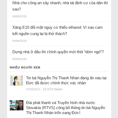
Nhà cho công an xây nhanh, nhà tái định cư của dân thì
sao?
08/08/2026
Xăng E10 đối mặt nguy cơ thiếu ethanol: Vì sao cam
kết nguồn cung lại bị thử thách?
08/08/2026
Dựng nhà ở đâu thì chính quyền mới thôi “dòm ngó”?
08/08/2026
NHIỀU NGƯỜI XEM
Tin bà Nguyễn Thị Thanh Nhàn đang ẩn náu tại
Đức đã được chính thức xác nhận
07/08/2023
- 15.074 Views
Đài phát thanh và Truyền hình nhà nước
Slovakia (RTVS) công bố thông tin bà Nguyễn
Thị Thanh Nhàn trốn sang Đức!