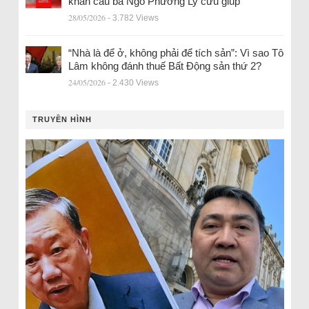
khẩn cầu bà Ngô Phương Ly cứu giúp
28/05/2026
- 3.782 Views
“Nhà là để ở, không phải để tích sản”: Vì sao Tô
Lâm không đánh thuế Bất Động sản thứ 2?
24/05/2026
- 2.430 Views
TRUYỀN HÌNH