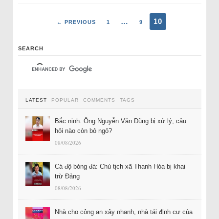
…
10
← PREVIOUS
1
9
SEARCH
LATEST
POPULAR
COMMENTS
TAGS
Bắc ninh: Ông Nguyễn Văn Dũng bị xử lý, câu
hỏi nào còn bỏ ngỏ?
08/08/2026
Cá độ bóng đá: Chủ tịch xã Thanh Hóa bị khai
trừ Đảng
08/08/2026
Nhà cho công an xây nhanh, nhà tái định cư của