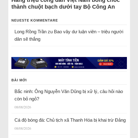
Hàng triệu công dân Việt Nam bỗng chốc
thành chuột bạch dưới tay Bộ Công An
NEUESTE KOMMENTARE
Long Rồng Trần
zu
Bao vây dư luận viên – triệu người
dân sẽ thắng
BÀI MỚI
Bắc ninh: Ông Nguyễn Văn Dũng bị xử lý, câu hỏi nào
còn bỏ ngỏ?
08/08/2026
Cá độ bóng đá: Chủ tịch xã Thanh Hóa bị khai trừ Đảng
08/08/2026