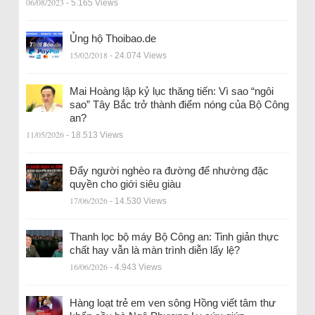
06/08/2023
- 5.165 Views
Ủng hộ Thoibao.de
15/02/2018
- 24.074 Views
Mai Hoàng lập kỷ lục thăng tiến: Vì sao “ngôi
sao” Tây Bắc trở thành điểm nóng của Bộ Công
an?
11/05/2026
- 18.513 Views
Đẩy người nghèo ra đường để nhường đặc
quyền cho giới siêu giàu
17/06/2026
- 14.530 Views
Thanh lọc bộ máy Bộ Công an: Tinh giản thực
chất hay vẫn là màn trình diễn lấy lệ?
16/06/2026
- 4.943 Views
Hàng loạt trẻ em ven sông Hồng viết tâm thư