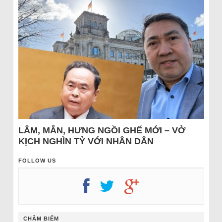
LÂM, MẪN, HƯNG NGỒI GHẾ MỚI – VỞ
KỊCH NGHÌN TỶ VỚI NHÂN DÂN
FOLLOW US
CHÂM BIẾM