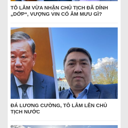
TÔ LÂM VỪA NHẬN CHỦ TỊCH ĐÃ DÍNH
„DỚP“, VƯỢNG VIN CÓ ÂM MƯU GÌ?
ĐÁ LƯƠNG CƯỜNG, TÔ LÂM LÊN CHỦ
TỊCH NƯỚC