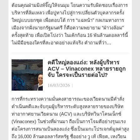
ต้อนคุณฝ่ามมิงห์จิ๊ญให้จนมุม โยนความรับผิดชอบเรื่องการ
บริหารที่ล้มเหลว เพื่อปูทางไปสู่การเปลี่ยนตัวบุคลากรครั้ง
ใหญ่แบบยกชุด เพื่อตอบโต้ การ “แฉหน้า” กลเกมทางการ
เมืองจากฝั่งนายกรัฐมนตรี ก็คือความพยายาม “ฝ่าวงล้อม”
ครั้งสุดท้าย เพื่อเปิดโปงว่า ในเค้กก้อน 16 พันล้านดอลลาร์นี้
ไม่มีมือของใครที่สะอาดอย่างแท้จริง คำถามที่ว่า…
คดีใหญ่ลองแถ่ง: หลังผู้บริหาร
ACV – Vinaconex หลายรายถูก
จับ ใครจะเป็นรายต่อไป?
16/03/2026
|
การที่กระทรวงความมั่นคงสาธารณะของเวียดนามมีคำสั่ง
ดำเนินคดีและจับกุมผู้บริหารระดับสูงหลายรายของบริษัท
ท่าอากาศยานเวียดนาม (ACV) และบริษัทวินาโคนเน็กซ์
(Vinaconex) ในช่วงที่ผ่านมา ถือเป็นการโจมตีอย่างรุนแรง
ต่อโครงการสนามบินลองแถ่ง ซึ่งเป็นเมกะโปรเจกต์มูลค่าสูง
ถึง 16,000 ล้านดอลลาร์สหรัฐ ชื่ออย่าง วู เท้ เฟียต, เหงวียน