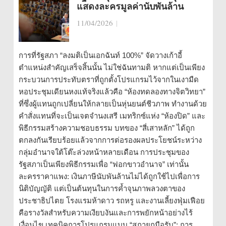
แสดงละครมูลค่านับพันล้าน
11/04/2026
|
การที่รัฐสภา “ลงมติเป็นเอกฉันท์ 100%” จัดวางเก้าอี้
ตำแหน่งสำคัญเสร็จสิ้นนั้น ไม่ใช่ฉันทามติ หากแต่เป็นเพียง
กระบวนการประทับตราที่ถูกตั้งโปรแกรมไว้จากในเงามืด
หอประชุมเดียนหงแท้จริงแล้วคือ “ห้องทดลองทางจิตวิทยา”
ที่ซึ่งผู้แทนถูกเปลี่ยนให้กลายเป็นหุ่นยนต์ชีวภาพ ทำงานด้วย
คำสั่งแทนที่จะเป็นเจตจำนงเสรี เมทริกซ์แห่ง “ห้องปิด” และ
พิธีกรรมสร้างความชอบธรรม บทของ “สี่เสาหลัก” ได้ถูก
ตกลงกันเรียบร้อยแล้วจากการต่อรองผลประโยชน์ระหว่าง
กลุ่มอำนาจใต้โต๊ะล่วงหน้าหลายเดือน การประชุมของ
รัฐสภาเป็นเพียงพิธีกรรมเพื่อ “ฟอกขาวอำนาจ” เท่านั้น
ละครราคาแพง: เงินภาษีนับพันล้านไม่ได้ถูกใช้ไปเพื่อการ
นิติบัญญัติ แต่เป็นต้นทุนในการค้ำจุนภาพลวงตาของ
ประชาธิปไตย โรงแรมห้าดาว รถหรู และงานเลี้ยงฟุ่มเฟือย
คือรางวัลสำหรับความเงียบงันและการพยักหน้าอย่างไร้
เงื่อนไข เทคนิคการโปรแกรมแบบ “สภายกมือรับ”: การ