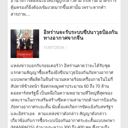
อำนาจการตัดสินใจให้แก่ผู้ถูกกล่าวหามากเท่าใด มาตรการ
คุ้มครองก็ยิ่งต้องเข้มงวดมากขึ้นเท่านั้น เพราะหากคำ
สารภาพ…
อิหร่านจะรับระบบขีปนาวุธป้องกัน
ทางอากาศจากจีน
31/07/2026
|
แหล่งข่าวบอกกับรอยเตอร์ว่า อิหร่านคาดว่าจะได้รับชุด
แรกตามสัญญาซื้อเครื่องยิงขีปนาวุธป้องกันภัยทางอากาศ
แบบพกพาที่ผลิตในจีนจำนวนหลายร้อยเครื่องภายในไม่กี่
สัปดาห์ข้างหน้า ข้อตกลงมูลค่าประมาณ 60 ถึง 70 ล้าน
ดอลลาร์สหรัฐนี้ เป็นหนึ่งในความพยายามที่ใหญ่ที่สุดของ
เตหะรานในการเสริมสร้างขีดความสามารถด้านการป้องกัน
ภัยทางอากาศระยะสั้น นับตั้งแต่เกิดการขัดแย้งกับสหรัฐฯ
และอิสราเอล ตามแหล่งข่าวดังกล่าว สัญญาดังกล่าว
เกี่ยวข้องกับการซื้อระบบป้องกันอากาศระยะสั้นแบบพกพา
(MANPADS) จำนวนระหว่าง 300 ถึง 400 ชุด ซึ่งรวมถึง