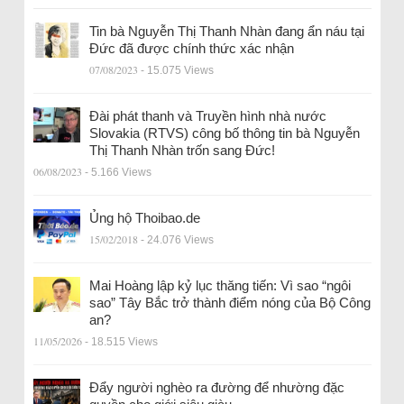
Tin bà Nguyễn Thị Thanh Nhàn đang ẩn náu tại
Đức đã được chính thức xác nhận
07/08/2023
- 15.075 Views
Đài phát thanh và Truyền hình nhà nước
Slovakia (RTVS) công bố thông tin bà Nguyễn
Thị Thanh Nhàn trốn sang Đức!
06/08/2023
- 5.166 Views
Ủng hộ Thoibao.de
15/02/2018
- 24.076 Views
Mai Hoàng lập kỷ lục thăng tiến: Vì sao “ngôi
sao” Tây Bắc trở thành điểm nóng của Bộ Công
an?
11/05/2026
- 18.515 Views
Đẩy người nghèo ra đường để nhường đặc