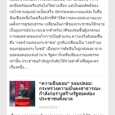
ยกมือพร้อมเพรียงกันไม่ใช่ทางเลือก แต่เป็นผลลัพธ์ของ
กลไกควบคุมอย่างเบ็ดเสร็จ บัตรกดลงคะแนนแต่ละใบคือ
ฟันเฟืองหนึ่งในเครื่องจักรที่ทำให้ความทะเยอทะยานแบบ
เผด็จการดูชอบธรรม เปลี่ยนเงินภาษีของประชาชนให้กลาย
เป็นอุปกรณ์ประกอบฉากสำหรับเวทีของชนชั้นผู้ปกครอง
การล่มสลายของกลไกการเป็นตัวแทน ความจริงอันขมขื่น
คือ “เจตจำนงของประชาชน” ถูกสับเปลี่ยนเป็น “เจตจำนง
ของกลุ่มผลประโยชน์” เมื่อทุกการตัดสินใจถูกส่งลงมาจาก
ยอดหอคอยแห่งอำนาจ รัฐสภาก็เหลือเพียงเงาของพรรค
เท่านั้น ประชาชนกำลังถูกบังคับให้จ่ายค่าตั๋วเพื่อดูละคร
เรื่องหนึ่ง…
“ความยินยอม” จอมปลอม:
กระทรวงความมั่นคงสาธารณะ
กำลังก่อร่างสร้างรัฐสอดส่อง
ประชาชนทั้งมวล
04/04/2026
|