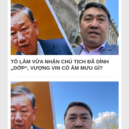
TÔ LÂM VỪA NHẬN CHỦ TỊCH ĐÃ DÍNH
„DỚP“, VƯỢNG VIN CÓ ÂM MƯU GÌ?