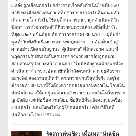
แหล่ง ถูกเลื่อนออกไปอย่างรวดเร็วหลังดำเนินไปเพียง 30
นาที พลเมืองสองคนถ่ายคลิปตำรวจจราจรรับสินบน แล้ว
เกิดความโลภนำไปใช้แบล็กเมล พวกเขาถูกดำเนินคดีใน
ข้อหา “กรรโชกทรัพย์” ก็ถือว่าสมควรแล้ว แต่สิ่งที่น่าขัน
ที่สุด และขมขื่นที่สุด คือ ตำรวจจราจร 30 นาย — ผู้ที่พร่ำ
พูดทั้งวันทั้งคืนเรื่องการเคารพกฎหมาย — กลับเดินเข้าสู่
ศาลอย่างเปิดเผยในฐานะ “ผู้เสียหาย” ที่ใสสะอาด ขณะที่
พฤติกรรมรับสินบนอันสกปรกของพวกเขากลับถูกหน่วย
สอบสวนสรุปอย่างหน้าตาเฉยว่า “ไม่มีหลักฐานเพียงพอที่จะ
ดำเนินการ” ตรรกะอันน่าขันนี้กำลังตบหน้าความยุติธรรม
อย่างจัง! ลองถามดูเถิดว่า หากพวกเขาบริสุทธิ์จริง เหตุใด
ตำรวจทั้ง 30 นายนี้จึงต้องหวาดกลัวจนยอมควักเงิน โอนเงิน
นับพันล้านด่งให้แก่ผู้แบล็กเมล? พวกเขาจ่ายเงินไม่ใช่เพราะ
ถูกบังคับ แต่เพื่อซื้อความเงียบ ซื้อสิทธิที่จะยังคงสวมเครื่อง
แบบต่อไป และยังคงรีดไถผู้ใช้ถนนต่อไป! คลิปวิดีโอที่
บันทึกภาพไว้อย่างชัดเจน…
รัฐสภาหุ่นเชิด: เมื่อเหล่าหุ่นเชิด