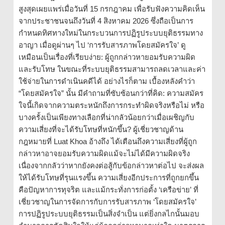
สูงสุดเผยแพร่เมื่อวันที่ 15 กรกฎาคม เพื่อรับฟังความคิดเห็น
จากประชาชนจนถึงวันที่ 4 สิงหาคม 2026 ซึ่งถือเป็นการ
กำหนดทิศทางใหม่ในกระบวนการปฏิรูประบบยุติธรรมทาง
อาญา เมื่อดูผ่านๆ ไป ‘การรับสารภาพโดยสมัครใจ’ ดู
เหมือนเป็นเรื่องที่เรียบง่าย: ผู้ถูกกล่าวหายอมรับความผิด
และรับโทษ ในขณะที่ระบบยุติธรรมสามารถลดเวลาและค่า
ใช้จ่ายในการดำเนินคดีได้ อย่างไรก็ตาม เบื้องหลังคำว่า
“โดยสมัครใจ” นั้น มีคำถามที่ซับซ้อนกว่าที่คิด: ความสมัคร
ใจนี้เกิดจากความตระหนักถึงการกระทำผิดจริงหรือไม่ หรือ
บางครั้งเป็นเพียงทางเลือกที่น่ากลัวน้อยกว่าเมื่อเผชิญกับ
ความเสี่ยงที่จะได้รับโทษที่หนักขึ้น? ผู้เชี่ยวชาญด้าน
กฎหมายที่ Luat Khoa อ้างถึง ได้เตือนถึงความเสี่ยงที่ผู้ถูก
กล่าวหาอาจยอมรับความผิดแม้จะไม่ได้มีความผิดจริง
เนื่องจากกลัวว่าหากยังคงต่อสู้กับข้อกล่าวหาต่อไป จะส่งผล
ให้ได้รับโทษที่รุนแรงขึ้น ความเสี่ยงอีกประการที่ถูกยกขึ้น
คือปัญหาการทุจริต และแม้กระทั่งการก่อตั้ง ‘เครือข่าย’ ที่
เชี่ยวชาญในการจัดการกับการรับสารภาพ ‘โดยสมัครใจ’
การปฏิรูประบบยุติธรรมเป็นสิ่งจำเป็น แต่ยิ่งกลไกนั้นมอบ