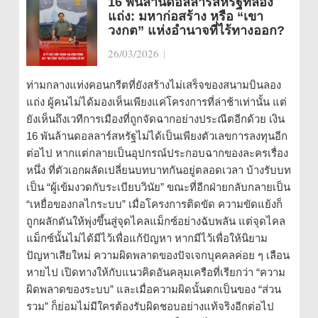
16 พันล้านดอลลาร์สหรัฐที่ลอง
แถ่ง: มหาก่อสร้าง หรือ “เขา
วงกต” แห่งอำนาจที่ไร้ทางออก?
26/03/2026
|
ท่ามกลางแท่งคอนกรีตที่ยังสร้างไม่เสร็จของสนามบินลอง
แถ่ง ผู้คนไม่ได้มองเห็นเพียงแค่โครงการที่ล่าช้าเท่านั้น แต่
ยังเห็นถึงเวทีการเมืองที่ถูกจัดฉากอย่างประณีตอีกด้วย เงิน
16 พันล้านดอลลาร์สหรัฐไม่ได้เป็นเพียงตัวเลขการลงทุนอีก
ต่อไป หากแต่กลายเป็นอุปกรณ์ประกอบฉากของละครเรื่อง
หนึ่ง ที่ตัวเอกผลัดเปลี่ยนบทบาทกันอยู่ตลอดเวลา บ้างรับบท
เป็น “ผู้เข้มงวดกับระเบียบวินัย” ขณะที่อีกฝ่ายกลับกลายเป็น
“เหยื่อของกลไกระบบ” เมื่อโครงการติดขัด ความขัดแย้งก็
ถูกผลักดันให้พุ่งขึ้นสู่จุดไคลแม็กซ์อย่างฉับพลัน แต่จุดไคล
แม็กซ์นั้นไม่ได้มีไว้เพื่อแก้ปัญหา หากมีไว้เพื่อให้นิยาม
ปัญหาเสียใหม่ ความผิดพลาดของปัจเจกบุคคลค่อย ๆ เลือน
หายไป เปิดทางให้กับแนวคิดอันคลุมเครือที่เรียกว่า “ความ
ผิดพลาดของระบบ” และเมื่อความผิดนั้นตกเป็นของ “ส่วน
รวม” ก็ย่อมไม่มีใครต้องรับผิดชอบอย่างแท้จริงอีกต่อไป