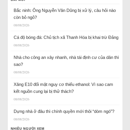
Bắc ninh: Ông Nguyễn Văn Dũng bị xử lý, câu hỏi nào
còn bỏ ngỏ?
08/08/2026
Cá độ bóng đá: Chủ tịch xã Thanh Hóa bị khai trừ Đảng
08/08/2026
Nhà cho công an xây nhanh, nhà tái định cư của dân thì
sao?
08/08/2026
Xăng E10 đối mặt nguy cơ thiếu ethanol: Vì sao cam
kết nguồn cung lại bị thử thách?
08/08/2026
Dựng nhà ở đâu thì chính quyền mới thôi “dòm ngó”?
08/08/2026
NHIỀU NGƯỜI XEM