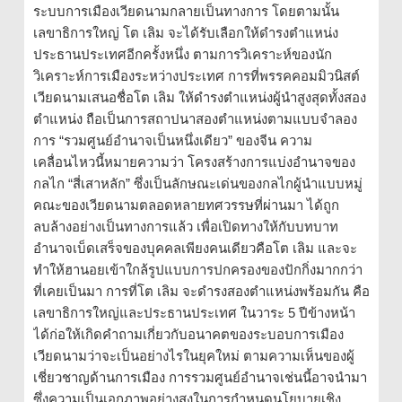
ระบบการเมืองเวียดนามกลายเป็นทางการ โดยตามนั้น
เลขาธิการใหญ่ โต เลิม จะได้รับเลือกให้ดำรงตำแหน่ง
ประธานประเทศอีกครั้งหนึ่ง ตามการวิเคราะห์ของนัก
วิเคราะห์การเมืองระหว่างประเทศ การที่พรรคคอมมิวนิสต์
เวียดนามเสนอชื่อโต เลิม ให้ดำรงตำแหน่งผู้นำสูงสุดทั้งสอง
ตำแหน่ง ถือเป็นการสถาปนาสองตำแหน่งตามแบบจำลอง
การ “รวมศูนย์อำนาจเป็นหนึ่งเดียว” ของจีน ความ
เคลื่อนไหวนี้หมายความว่า โครงสร้างการแบ่งอำนาจของ
กลไก “สี่เสาหลัก” ซึ่งเป็นลักษณะเด่นของกลไกผู้นำแบบหมู่
คณะของเวียดนามตลอดหลายทศวรรษที่ผ่านมา ได้ถูก
ลบล้างอย่างเป็นทางการแล้ว เพื่อเปิดทางให้กับบทบาท
อำนาจเบ็ดเสร็จของบุคคลเพียงคนเดียวคือโต เลิม และจะ
ทำให้ฮานอยเข้าใกล้รูปแบบการปกครองของปักกิ่งมากกว่า
ที่เคยเป็นมา การที่โต เลิม จะดำรงสองตำแหน่งพร้อมกัน คือ
เลขาธิการใหญ่และประธานประเทศ ในวาระ 5 ปีข้างหน้า
ได้ก่อให้เกิดคำถามเกี่ยวกับอนาคตของระบอบการเมือง
เวียดนามว่าจะเป็นอย่างไรในยุคใหม่ ตามความเห็นของผู้
เชี่ยวชาญด้านการเมือง การรวมศูนย์อำนาจเช่นนี้อาจนำมา
ซึ่งความเป็นเอกภาพอย่างสูงในการกำหนดนโยบายเชิง