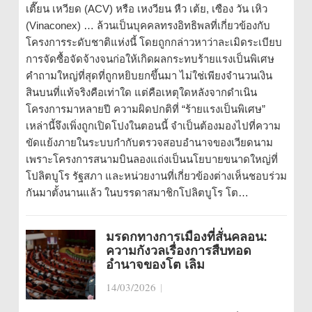
เตี๊ยน เหวียด (ACV) หรือ เหงวียน หืว เต้ย, เซือง วัน เหิว
(Vinaconex) … ล้วนเป็นบุคคลทรงอิทธิพลที่เกี่ยวข้องกับ
โครงการระดับชาติแห่งนี้ โดยถูกกล่าวหาว่าละเมิดระเบียบ
การจัดซื้อจัดจ้างจนก่อให้เกิดผลกระทบร้ายแรงเป็นพิเศษ
คำถามใหญ่ที่สุดที่ถูกหยิบยกขึ้นมา ไม่ใช่เพียงจำนวนเงิน
สินบนที่แท้จริงคือเท่าใด แต่คือเหตุใดหลังจากดำเนิน
โครงการมาหลายปี ความผิดปกติที่ “ร้ายแรงเป็นพิเศษ”
เหล่านี้จึงเพิ่งถูกเปิดโปงในตอนนี้ จำเป็นต้องมองไปที่ความ
ขัดแย้งภายในระบบกำกับตรวจสอบอำนาจของเวียดนาม
เพราะโครงการสนามบินลองแถ่งเป็นนโยบายขนาดใหญ่ที่
โปลิตบูโร รัฐสภา และหน่วยงานที่เกี่ยวข้องต่างเห็นชอบร่วม
กันมาตั้งนานแล้ว ในบรรดาสมาชิกโปลิตบูโร โต…
มรดกทางการเมืองที่สั่นคลอน:
ความกังวลเรื่องการสืบทอด
อำนาจของโต เลิม
14/03/2026
|