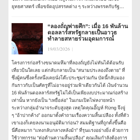
ยุทธศาสตร์ เพื่อขจัดอุปสรรคต่าง ๆ ระหว่างพรรคกับรัฐ…
“ลองถั่ญพ่ายศึก”: เมื่อ 16 พันล้าน
ดอลลาร์สหรัฐกลายเป็นอาวุธ
ทำลายสหายร่วมอุดมการณ์
19/03/2026
|
โครงการก่อสร้างขนาดมหึมาที่ลองถั่ญยังไม่ทันได้ต้อนรับ
เที่ยวบินใดเลย แต่กลับกลายเป็น “สนามประลองถึงตาย” ที่
ซึ่งผู้คนซึ่งครั้งหนึ่งเคยนั่งโต๊ะประชุมร่วมกัน บัดนี้กลับมอง
กันราวกับเป็นศัตรูที่ไม่อาจอยู่ร่วมฟ้าเดียวกันได้ เงินจำนวน
16 พันล้านดอลลาร์สหรัฐไม่ได้เป็นเพียงงบประมาณก่อสร้าง
เท่านั้น หากยังเป็น “เหยื่อล่อ” ในเกมเปิดไพ่หงายหน้า
ระหว่างกลุ่มอำนาจระดับสูงสุด เหตุใดคุณอั๊ญห์ Rừng จึงจู่
ๆ “อ้าปากค้าง” ออกมาตั้งคำถามเรื่องความสิ้นเปลือง ทั้งที่ตัว
เขาเองก็เคยลงนามอนุมัติมาก่อน? สมมติฐานที่ถูกตั้งขึ้นคือ
นี่คือหมาก “แทงกลับกลางหลังม้า” ที่รุนแรงอย่างยิ่ง ด้วยการ
ใช้วาทกรรม “ต่อต้านความสิ้นเปลือง” คุณเลิมกำลังต้องการ