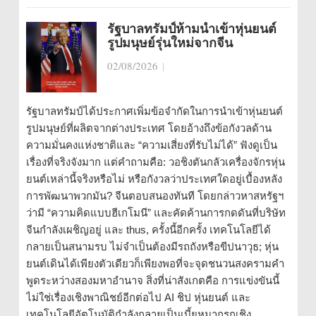
รัฐบาลทรัมป์ห้ามนำเข้าหุ่นยนต์
รูปมนุษย์รุ่นใหม่จากจีน
02/08/2026
|
รัฐบาลทรัมป์ได้ประกาศเพิ่มข้อจำกัดในการนำเข้าหุ่นยนต์
รูปมนุษย์ที่ผลิตจากต่างประเทศ โดยอ้างถึงข้อกังวลด้าน
ความมั่นคงแห่งชาติและ “ความเสี่ยงที่รับไม่ได้” ฟังดูเป็น
เรื่องที่จริงจังมาก แต่คำถามคือ: วอชิงตันกลัวเครื่องจักรหุ่น
ยนต์เหล่านี้จริงหรือไม่ หรือกังวลว่าประเทศใดอยู่เบื้องหลัง
การพัฒนาพวกมัน? จีนตอบสนองทันที โดยกล่าวหาสหรัฐฯ
ว่ามี “ความคิดแบบฮีเกโมนี” และคัดค้านการกดดันที่บริษัท
จีนกำลังเผชิญอยู่ และ thus, ครั้งนี้อีกครั้ง เทคโนโลยีได้
กลายเป็นสนามรบ ไม่จำเป็นต้องมีรถถังหรือขีปนาวุธ; หุ่น
ยนต์เดินได้เพียงตัวเดียวก็เพียงพอที่จะจุดชนวนสงครามคำ
พูดระหว่างสองมหาอำนาจ สิ่งที่น่าสังเกตคือ การแข่งขันนี้
ไม่ใช่เรื่องเชิงพาณิชย์อีกต่อไป AI ชิป หุ่นยนต์ และ
เทคโนโลยีอัตโนมัติกำลังกลายเป็นเบี้ยหมากรุกเชิง