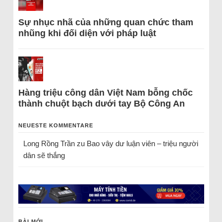
Sự nhục nhã của những quan chức tham
nhũng khi đối diện với pháp luật
Hàng triệu công dân Việt Nam bỗng chốc
thành chuột bạch dưới tay Bộ Công An
NEUESTE KOMMENTARE
Long Rồng Trần
zu
Bao vây dư luận viên – triệu người
dân sẽ thắng
BÀI MỚI