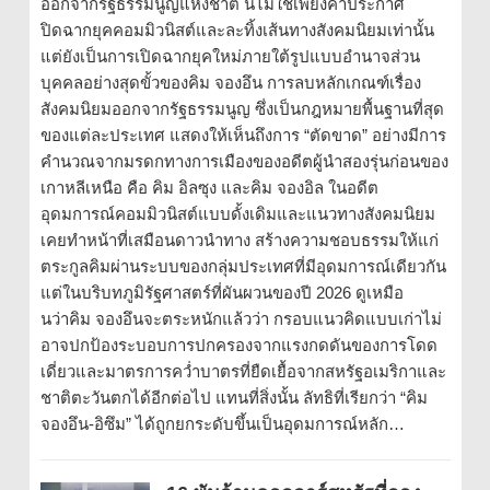
ออกจากรัฐธรรมนูญแห่งชาติ นี่ไม่ใช่เพียงคำประกาศ
ปิดฉากยุคคอมมิวนิสต์และละทิ้งเส้นทางสังคมนิยมเท่านั้น
แต่ยังเป็นการเปิดฉากยุคใหม่ภายใต้รูปแบบอำนาจส่วน
บุคคลอย่างสุดขั้วของคิม จองอึน การลบหลักเกณฑ์เรื่อง
สังคมนิยมออกจากรัฐธรรมนูญ ซึ่งเป็นกฎหมายพื้นฐานที่สุด
ของแต่ละประเทศ แสดงให้เห็นถึงการ “ตัดขาด” อย่างมีการ
คำนวณจากมรดกทางการเมืองของอดีตผู้นำสองรุ่นก่อนของ
เกาหลีเหนือ คือ คิม อิลซุง และคิม จองอิล ในอดีต
อุดมการณ์คอมมิวนิสต์แบบดั้งเดิมและแนวทางสังคมนิยม
เคยทำหน้าที่เสมือนดาวนำทาง สร้างความชอบธรรมให้แก่
ตระกูลคิมผ่านระบบของกลุ่มประเทศที่มีอุดมการณ์เดียวกัน
แต่ในบริบทภูมิรัฐศาสตร์ที่ผันผวนของปี 2026 ดูเหมือ
นว่าคิม จองอึนจะตระหนักแล้วว่า กรอบแนวคิดแบบเก่าไม่
อาจปกป้องระบอบการปกครองจากแรงกดดันของการโดด
เดี่ยวและมาตรการคว่ำบาตรที่ยืดเยื้อจากสหรัฐอเมริกาและ
ชาติตะวันตกได้อีกต่อไป แทนที่สิ่งนั้น ลัทธิที่เรียกว่า “คิม
จองอึน-อิซึม” ได้ถูกยกระดับขึ้นเป็นอุดมการณ์หลัก…