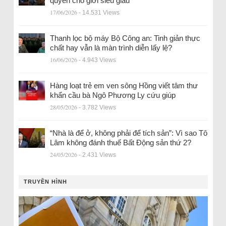
quyền cho giới siêu giàu
17/06/2026
- 14.531 Views
Thanh lọc bộ máy Bộ Công an: Tinh giản thực
chất hay vẫn là màn trình diễn lấy lệ?
16/06/2026
- 4.943 Views
Hàng loạt trẻ em ven sông Hồng viết tâm thư
khẩn cầu bà Ngô Phương Ly cứu giúp
28/05/2026
- 3.782 Views
“Nhà là để ở, không phải để tích sản”: Vì sao Tô
Lâm không đánh thuế Bất Động sản thứ 2?
24/05/2026
- 2.431 Views
TRUYỀN HÌNH