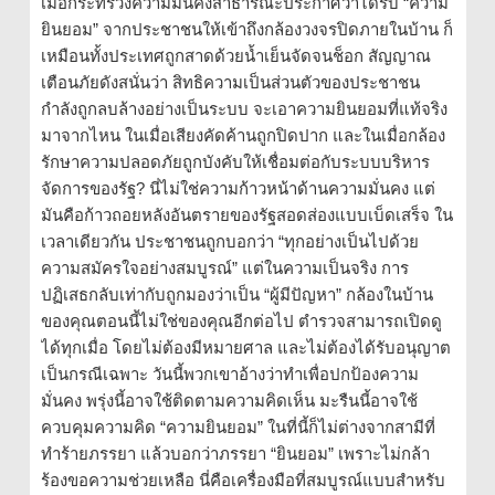
เมื่อกระทรวงความมั่นคงสาธารณะประกาศว่าได้รับ “ความ
ยินยอม” จากประชาชนให้เข้าถึงกล้องวงจรปิดภายในบ้าน ก็
เหมือนทั้งประเทศถูกสาดด้วยน้ำเย็นจัดจนช็อก สัญญาณ
เตือนภัยดังสนั่นว่า สิทธิความเป็นส่วนตัวของประชาชน
กำลังถูกลบล้างอย่างเป็นระบบ จะเอาความยินยอมที่แท้จริง
มาจากไหน ในเมื่อเสียงคัดค้านถูกปิดปาก และในเมื่อกล้อง
รักษาความปลอดภัยถูกบังคับให้เชื่อมต่อกับระบบบริหาร
จัดการของรัฐ? นี่ไม่ใช่ความก้าวหน้าด้านความมั่นคง แต่
มันคือก้าวถอยหลังอันตรายของรัฐสอดส่องแบบเบ็ดเสร็จ ใน
เวลาเดียวกัน ประชาชนถูกบอกว่า “ทุกอย่างเป็นไปด้วย
ความสมัครใจอย่างสมบูรณ์” แต่ในความเป็นจริง การ
ปฏิเสธกลับเท่ากับถูกมองว่าเป็น “ผู้มีปัญหา” กล้องในบ้าน
ของคุณตอนนี้ไม่ใช่ของคุณอีกต่อไป ตำรวจสามารถเปิดดู
ได้ทุกเมื่อ โดยไม่ต้องมีหมายศาล และไม่ต้องได้รับอนุญาต
เป็นกรณีเฉพาะ วันนี้พวกเขาอ้างว่าทำเพื่อปกป้องความ
มั่นคง พรุ่งนี้อาจใช้ติดตามความคิดเห็น มะรืนนี้อาจใช้
ควบคุมความคิด “ความยินยอม” ในที่นี้ก็ไม่ต่างจากสามีที่
ทำร้ายภรรยา แล้วบอกว่าภรรยา “ยินยอม” เพราะไม่กล้า
ร้องขอความช่วยเหลือ นี่คือเครื่องมือที่สมบูรณ์แบบสำหรับ