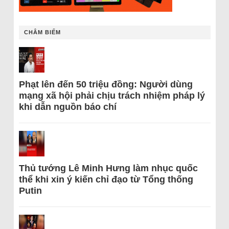
CHÂM BIẾM
Phạt lên đến 50 triệu đồng: Người dùng
mạng xã hội phải chịu trách nhiệm pháp lý
khi dẫn nguồn báo chí
Thủ tướng Lê Minh Hưng làm nhục quốc
thể khi xin ý kiến chỉ đạo từ Tổng thống
Putin