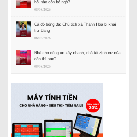
hỏi nào còn bỏ ngỏ?
08/08/2026
Cá độ bóng đá: Chủ tịch xã Thanh Hóa bị khai
trừ Đảng
08/08/2026
Nhà cho công an xây nhanh, nhà tái định cư của
dân thì sao?
08/08/2026