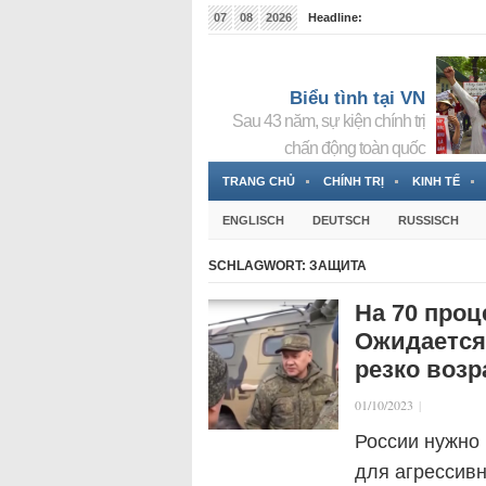
07
08
2026
Headline:
Tin bà Nguyễn Thị Thanh Nhàn đang ẩn náu tại Đức
Biểu tình tại VN
Sau 43 năm, sự kiện chính trị
chấn động toàn quốc
TRANG CHỦ
CHÍNH TRỊ
KINH TẾ
ENGLISCH
DEUTSCH
RUSSISCH
SCHLAGWORT:
ЗАЩИТА
На 70 проц
Ожидается,
резко возр
01/10/2023
|
России нужно
для агрессивн