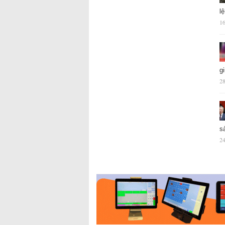
l
16
g
28
s
24