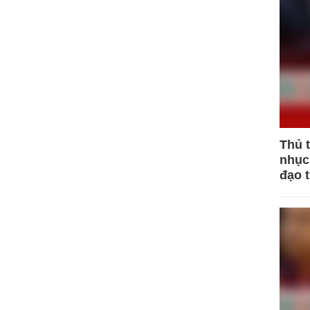
Thủ 
nhục 
đạo 