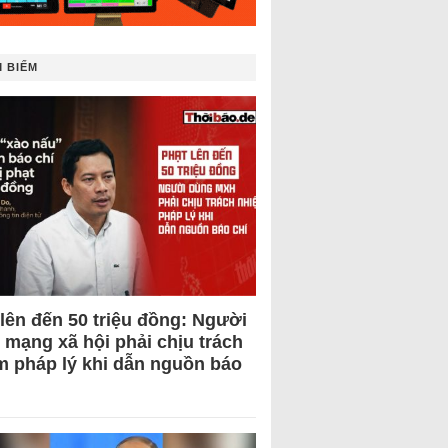
 BIẾM
 lên đến 50 triệu đồng: Người
 mạng xã hội phải chịu trách
m pháp lý khi dẫn nguồn báo