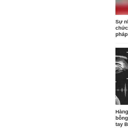
Sự n
chức
pháp
Hàng
bỗng
tay 