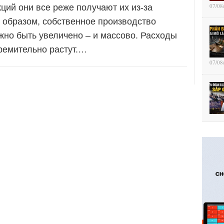
07/08
ций они все реже получают их из-за
 образом, собственное производство
жно быть увеличено – и массово. Расходы
ремительно растут.…
07/08