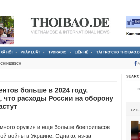
 đã được chính thức xác nhận
3 Jahren ago
XÃ HỘI
PHÁP LUẬT
TV&RADIO
LIÊN HỆ
TÀI TRỢ CHO THOIBAO.D
CHINESISCH
F
SEARC
ентов больше в 2024 году.
 что расходы России на оборону
астут
LAT
 много оружия и еще больше боеприпасов
ой войны в Украине. Однако, из-за