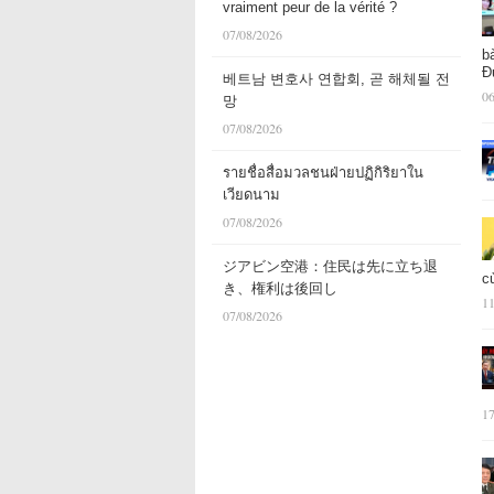
vraiment peur de la vérité ?
07/08/2026
b
Đ
베트남 변호사 연합회, 곧 해체될 전
06
망
07/08/2026
รายชื่อสื่อมวลชนฝ่ายปฏิกิริยาใน
เวียดนาม
07/08/2026
ジアビン空港：住民は先に立ち退
c
き、権利は後回し
11
07/08/2026
17