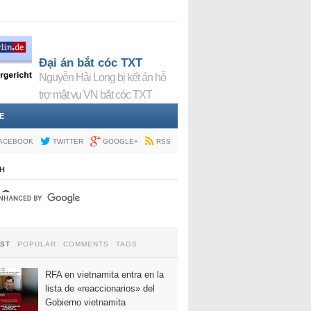
Đại án bắt cóc TXT
Nguyễn Hải Long bị kết án hỗ
trợ mật vụ VN bắt cóc TXT
E
ACEBOOK
TWITTER
GOOGLE+
RSS
H
EST
POPULAR
COMMENTS
TAGS
RFA en vietnamita entra en la
lista de «reaccionarios» del
Gobierno vietnamita