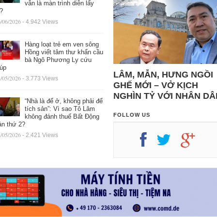
vẫn là màn trình diễn lấy
ệ?
/06/2026
- 4.942 Views
Hàng loạt trẻ em ven sông
Hồng viết tâm thư khẩn cầu
bà Ngô Phương Ly cứu
iúp
LÂM, MẪN, HƯNG NGỒI
/05/2026
- 3.773 Views
GHẾ MỚI – VỞ KỊCH
NGHÌN TỶ VỚI NHÂN DÂ
“Nhà là để ở, không phải để
tích sản”: Vì sao Tô Lâm
FOLLOW US
không đánh thuế Bất Động
ản thứ 2?
/05/2026
- 2.421 Views