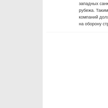
западных санк
рубежа. Таким
компаний дол
на оборону ст