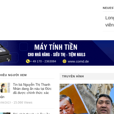
NEUES
Lon
viên
HIỀU NGƯỜI XEM
TRUYỀN HÌNH
Tin bà Nguyễn Thị Thanh
Nhàn đang ẩn náu tại Đức
đã được chính thức xác
hận
/08/2023
- 15.066 Views