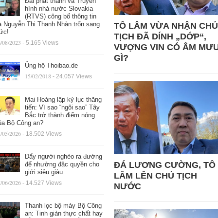
Đài phát thanh và Truyền
hình nhà nước Slovakia
(RTVS) công bố thông tin
à Nguyễn Thị Thanh Nhàn trốn sang
TÔ LÂM VỪA NHẬN CHỦ
ức!
TỊCH ĐÃ DÍNH „DỚP“,
/08/2023
- 5.165 Views
VƯỢNG VIN CÓ ÂM MƯ
GÌ?
Ủng hộ Thoibao.de
15/02/2018
- 24.057 Views
Mai Hoàng lập kỷ lục thăng
tiến: Vì sao “ngôi sao” Tây
Bắc trở thành điểm nóng
ủa Bộ Công an?
/05/2026
- 18.502 Views
Đẩy người nghèo ra đường
ĐÁ LƯƠNG CƯỜNG, TÔ
để nhường đặc quyền cho
giới siêu giàu
LÂM LÊN CHỦ TỊCH
/06/2026
- 14.527 Views
NƯỚC
Thanh lọc bộ máy Bộ Công
an: Tinh giản thực chất hay