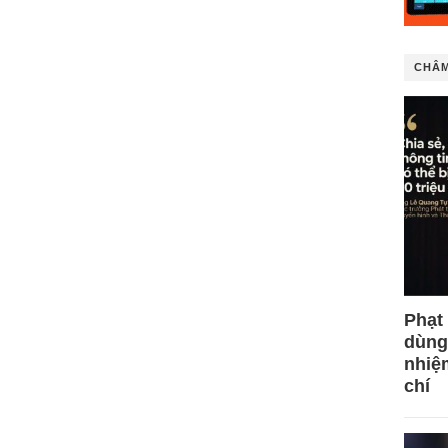
CHÂM
Phạt
dùng
nhiệ
chí