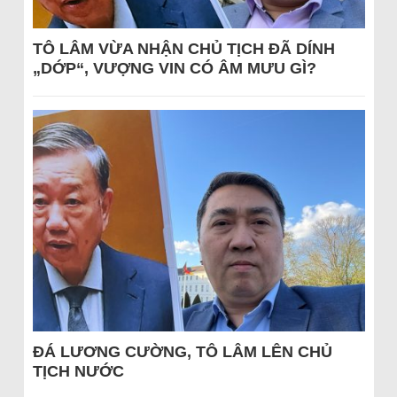
TÔ LÂM VỪA NHẬN CHỦ TỊCH ĐÃ DÍNH
„DỚP“, VƯỢNG VIN CÓ ÂM MƯU GÌ?
ĐÁ LƯƠNG CƯỜNG, TÔ LÂM LÊN CHỦ
TỊCH NƯỚC