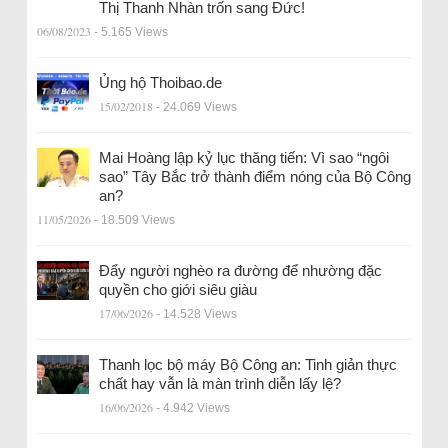
Thị Thanh Nhàn trốn sang Đức!
06/08/2023
- 5.165 Views
Ủng hộ Thoibao.de
15/02/2018
- 24.069 Views
Mai Hoàng lập kỷ lục thăng tiến: Vì sao “ngôi
sao” Tây Bắc trở thành điểm nóng của Bộ Công
an?
11/05/2026
- 18.509 Views
Đẩy người nghèo ra đường để nhường đặc
quyền cho giới siêu giàu
17/06/2026
- 14.528 Views
Thanh lọc bộ máy Bộ Công an: Tinh giản thực
chất hay vẫn là màn trình diễn lấy lệ?
16/06/2026
- 4.942 Views