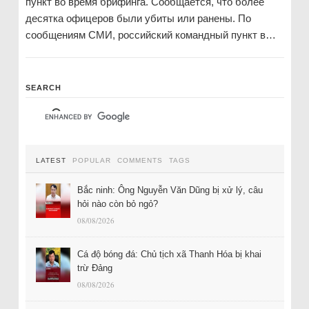
пункт во время брифинга. Сообщается, что более
десятка офицеров были убиты или ранены. По
сообщениям СМИ, российский командный пункт в…
SEARCH
LATEST
POPULAR
COMMENTS
TAGS
Bắc ninh: Ông Nguyễn Văn Dũng bị xử lý, câu
hỏi nào còn bỏ ngỏ?
08/08/2026
Cá độ bóng đá: Chủ tịch xã Thanh Hóa bị khai
trừ Đảng
08/08/2026