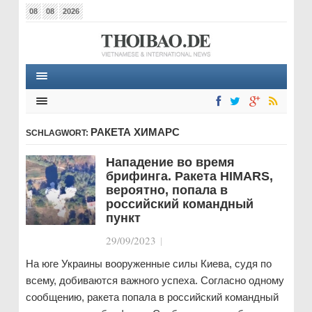
08
08
2026
РАКЕТА ХИМАРС
SCHLAGWORT:
Нападение во время
брифинга. Ракета HIMARS,
вероятно, попала в
российский командный
пункт
29/09/2023
|
На юге Украины вооруженные силы Киева, судя по
всему, добиваются важного успеха. Согласно одному
сообщению, ракета попала в российский командный