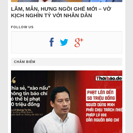
LÂM, MẪN, HƯNG NGỒI GHẾ MỚI – VỞ
KỊCH NGHÌN TỶ VỚI NHÂN DÂN
FOLLOW US
CHÂM BIẾM