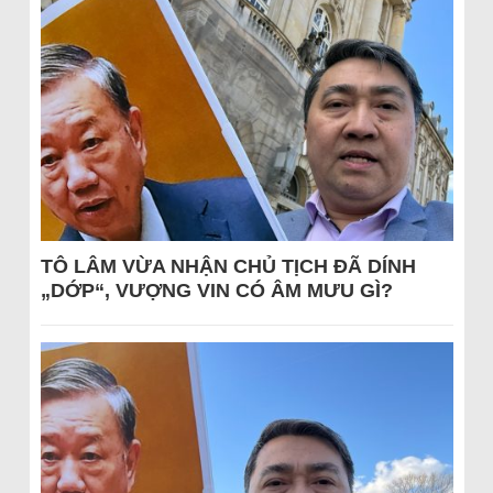
TÔ LÂM VỪA NHẬN CHỦ TỊCH ĐÃ DÍNH
„DỚP“, VƯỢNG VIN CÓ ÂM MƯU GÌ?