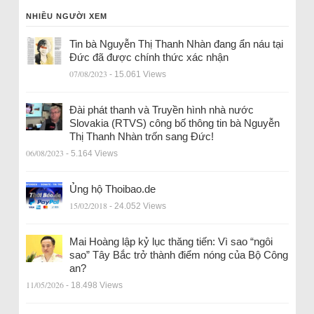
NHIỀU NGƯỜI XEM
Tin bà Nguyễn Thị Thanh Nhàn đang ẩn náu tại
Đức đã được chính thức xác nhận
07/08/2023
- 15.061 Views
Đài phát thanh và Truyền hình nhà nước
Slovakia (RTVS) công bố thông tin bà Nguyễn
Thị Thanh Nhàn trốn sang Đức!
06/08/2023
- 5.164 Views
Ủng hộ Thoibao.de
15/02/2018
- 24.052 Views
Mai Hoàng lập kỷ lục thăng tiến: Vì sao “ngôi
sao” Tây Bắc trở thành điểm nóng của Bộ Công
an?
11/05/2026
- 18.498 Views