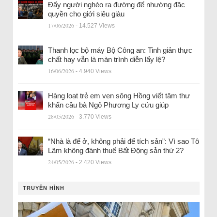
Đẩy người nghèo ra đường để nhường đặc
quyền cho giới siêu giàu
17/06/2026
- 14.527 Views
Thanh lọc bộ máy Bộ Công an: Tinh giản thực
chất hay vẫn là màn trình diễn lấy lệ?
16/06/2026
- 4.940 Views
Hàng loạt trẻ em ven sông Hồng viết tâm thư
khẩn cầu bà Ngô Phương Ly cứu giúp
28/05/2026
- 3.770 Views
“Nhà là để ở, không phải để tích sản”: Vì sao Tô
Lâm không đánh thuế Bất Động sản thứ 2?
24/05/2026
- 2.420 Views
TRUYỀN HÌNH