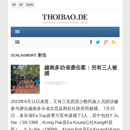
06
08
2026
射击
SCHLAGWORT:
越南多叻省袭击案：另有三人被
捕
17/07/2023
|
2023年6月11日凌晨，又有三名西原少数民族人员因涉嫌
参与袭击越南多乐省古昆县两处社政府而被捕。 7月15
日，多乐省Ea Sup县警方宣布逮捕了3人，其中包括Y Ju
Nie（SN 1968，Krong Pak县Ea Knuep公社Kang村居
民）、Y Ju Nie（1968生，Krong Pak县Ea Knuep社Kang