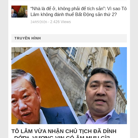
“Nhà là để ở, không phải để tích sản”: Vì sao Tô
Lâm không đánh thuế Bất Động sản thứ 2?
24/05/2026
- 2.426 Views
TRUYỀN HÌNH
TÔ LÂM VỪA NHẬN CHỦ TỊCH ĐÃ DÍNH