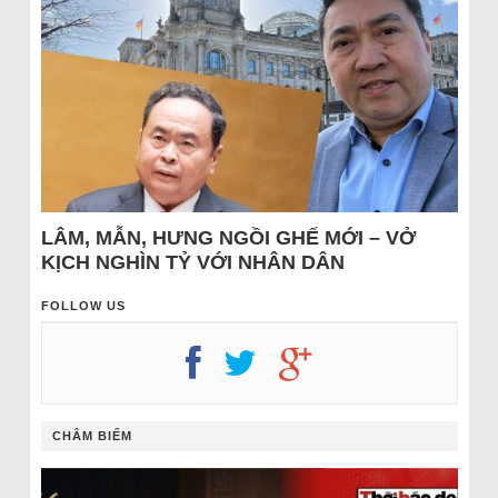
LÂM, MẪN, HƯNG NGỒI GHẾ MỚI – VỞ
KỊCH NGHÌN TỶ VỚI NHÂN DÂN
FOLLOW US
CHÂM BIẾM