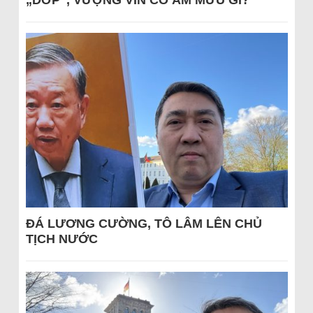
„DỚP“, VƯỢNG VIN CÓ ÂM MƯU GÌ?
ĐÁ LƯƠNG CƯỜNG, TÔ LÂM LÊN CHỦ
TỊCH NƯỚC