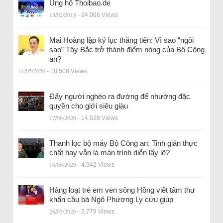
Ủng hộ Thoibao.de
15/02/2018
- 24.066 Views
Mai Hoàng lập kỷ lục thăng tiến: Vì sao “ngôi
sao” Tây Bắc trở thành điểm nóng của Bộ Công
an?
11/05/2026
- 18.508 Views
Đẩy người nghèo ra đường để nhường đặc
quyền cho giới siêu giàu
17/06/2026
- 14.528 Views
Thanh lọc bộ máy Bộ Công an: Tinh giản thực
chất hay vẫn là màn trình diễn lấy lệ?
16/06/2026
- 4.942 Views
Hàng loạt trẻ em ven sông Hồng viết tâm thư
khẩn cầu bà Ngô Phương Ly cứu giúp
28/05/2026
- 3.779 Views