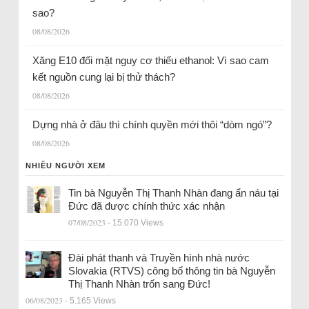
sao?
08/08/2026
Xăng E10 đối mặt nguy cơ thiếu ethanol: Vì sao cam
kết nguồn cung lại bị thử thách?
08/08/2026
Dựng nhà ở đâu thì chính quyền mới thôi “dòm ngó”?
08/08/2026
NHIỀU NGƯỜI XEM
Tin bà Nguyễn Thị Thanh Nhàn đang ẩn náu tại
Đức đã được chính thức xác nhận
07/08/2023
- 15.070 Views
Đài phát thanh và Truyền hình nhà nước
Slovakia (RTVS) công bố thông tin bà Nguyễn
Thị Thanh Nhàn trốn sang Đức!
06/08/2023
- 5.165 Views