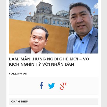
LÂM, MẪN, HƯNG NGỒI GHẾ MỚI – VỞ
KỊCH NGHÌN TỶ VỚI NHÂN DÂN
FOLLOW US
CHÂM BIẾM