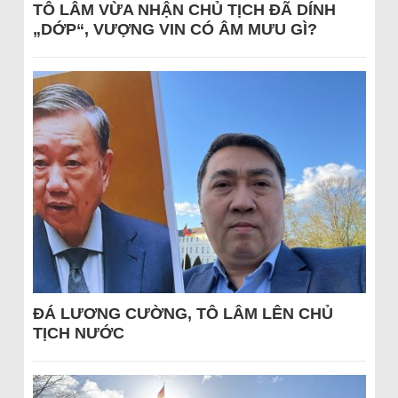
TÔ LÂM VỪA NHẬN CHỦ TỊCH ĐÃ DÍNH
„DỚP“, VƯỢNG VIN CÓ ÂM MƯU GÌ?
ĐÁ LƯƠNG CƯỜNG, TÔ LÂM LÊN CHỦ
TỊCH NƯỚC