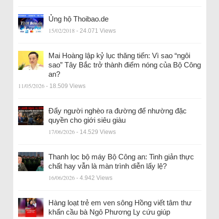
Ủng hộ Thoibao.de
15/02/2018
- 24.071 Views
Mai Hoàng lập kỷ lục thăng tiến: Vì sao “ngôi
sao” Tây Bắc trở thành điểm nóng của Bộ Công
an?
11/05/2026
- 18.509 Views
Đẩy người nghèo ra đường để nhường đặc
quyền cho giới siêu giàu
17/06/2026
- 14.529 Views
Thanh lọc bộ máy Bộ Công an: Tinh giản thực
chất hay vẫn là màn trình diễn lấy lệ?
16/06/2026
- 4.942 Views
Hàng loạt trẻ em ven sông Hồng viết tâm thư
khẩn cầu bà Ngô Phương Ly cứu giúp