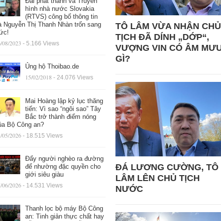
Đài phát thanh và Truyền
hình nhà nước Slovakia
(RTVS) công bố thông tin
à Nguyễn Thị Thanh Nhàn trốn sang
TÔ LÂM VỪA NHẬN CHỦ
ức!
TỊCH ĐÃ DÍNH „DỚP“,
/08/2023
- 5.166 Views
VƯỢNG VIN CÓ ÂM MƯ
GÌ?
Ủng hộ Thoibao.de
15/02/2018
- 24.076 Views
Mai Hoàng lập kỷ lục thăng
tiến: Vì sao “ngôi sao” Tây
Bắc trở thành điểm nóng
ủa Bộ Công an?
/05/2026
- 18.515 Views
Đẩy người nghèo ra đường
ĐÁ LƯƠNG CƯỜNG, TÔ
để nhường đặc quyền cho
giới siêu giàu
LÂM LÊN CHỦ TỊCH
/06/2026
- 14.531 Views
NƯỚC
Thanh lọc bộ máy Bộ Công
an: Tinh giản thực chất hay