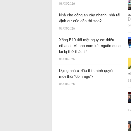
08/08/2026
b
Nhà cho công an xây nhanh, nhà tái
Đ
định cư của dân thì sao?
06
08/08/2026
Xăng E10 đối mặt nguy cơ thiếu
ethanol: Vì sao cam kết nguồn cung
lại bị thử thách?
08/08/2026
Dựng nhà ở đâu thì chính quyền
c
mới thôi “dòm ngó”?
11
08/08/2026
17