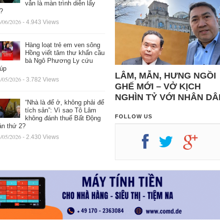
vẫn là màn trình diễn lấy
ệ?
/06/2026
- 4.943 Views
Hàng loạt trẻ em ven sông
Hồng viết tâm thư khẩn cầu
bà Ngô Phương Ly cứu
iúp
LÂM, MẪN, HƯNG NGỒI
/05/2026
- 3.782 Views
GHẾ MỚI – VỞ KỊCH
NGHÌN TỶ VỚI NHÂN DÂ
“Nhà là để ở, không phải để
tích sản”: Vì sao Tô Lâm
FOLLOW US
không đánh thuế Bất Động
ản thứ 2?
/05/2026
- 2.430 Views