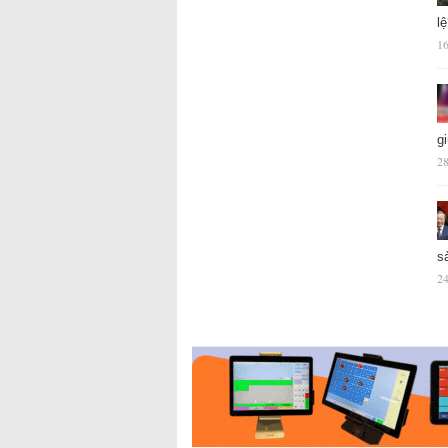
l
16
g
28
s
24