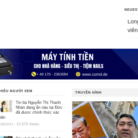
NEUES
Lon
viên
HIỀU NGƯỜI XEM
TRUYỀN HÌNH
Tin bà Nguyễn Thị Thanh
Nhàn đang ẩn náu tại Đức
đã được chính thức xác
hận
/08/2023
- 15.075 Views