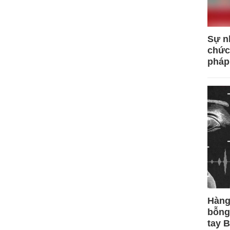
Sự n
chức
pháp
Hàng
bỗng
tay 