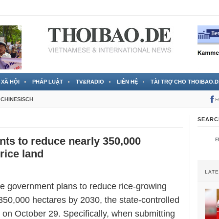
 đã được chính thức xác nhận
3 Jahren ago
XÃ HỘI
PHÁP LUẬT
TV&RADIO
LIÊN HỆ
TÀI TRỢ CHO THOIBAO.D
CHINESISCH
F
SEARC
ts to reduce nearly 350,000
rice land
LAT
 government plans to reduce rice-growing
350,000 hectares by 2030, the state-controlled
 on October 29. Specifically, when submitting