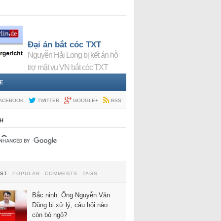
Đại án bắt cóc TXT
Nguyễn Hải Long bị kết án hỗ
trợ mật vụ VN bắt cóc TXT
E
ACEBOOK
TWITTER
GOOGLE+
RSS
H
EST
POPULAR
COMMENTS
TAGS
Bắc ninh: Ông Nguyễn Văn
Dũng bị xử lý, câu hỏi nào
còn bỏ ngỏ?