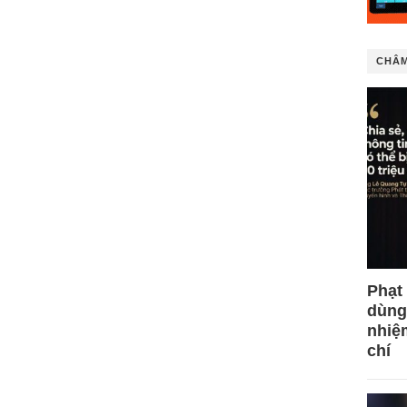
CHÂM
Phạt
dùng
nhiệ
chí