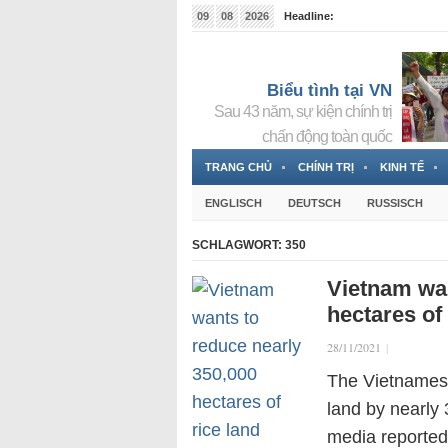
09
08
2026
Headline:
Tin bà Nguyễn Thị Thanh Nhàn đang ẩn náu tại Đức
Biểu tình tại VN
Sau 43 năm, sự kiện chính trị
chấn động toàn quốc
TRANG CHỦ
CHÍNH TRỊ
KINH TẾ
ENGLISCH
DEUTSCH
RUSSISCH
SCHLAGWORT:
350
Vietnam wan
hectares of 
28/11/2021
|
The Vietnamese
land by nearly 
media reported