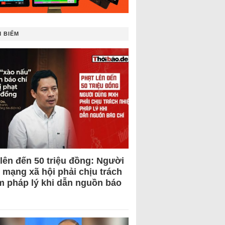
 BIẾM
 lên đến 50 triệu đồng: Người
 mạng xã hội phải chịu trách
m pháp lý khi dẫn nguồn báo