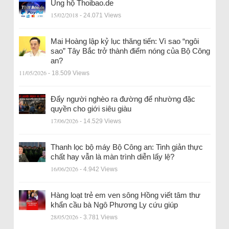
Ủng hộ Thoibao.de
15/02/2018
- 24.071 Views
Mai Hoàng lập kỷ lục thăng tiến: Vì sao “ngôi
sao” Tây Bắc trở thành điểm nóng của Bộ Công
an?
11/05/2026
- 18.509 Views
Đẩy người nghèo ra đường để nhường đặc
quyền cho giới siêu giàu
17/06/2026
- 14.529 Views
Thanh lọc bộ máy Bộ Công an: Tinh giản thực
chất hay vẫn là màn trình diễn lấy lệ?
16/06/2026
- 4.942 Views
Hàng loạt trẻ em ven sông Hồng viết tâm thư
khẩn cầu bà Ngô Phương Ly cứu giúp
28/05/2026
- 3.781 Views