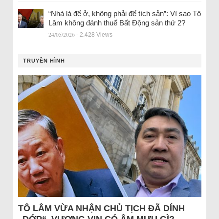
“Nhà là để ở, không phải để tích sản”: Vì sao Tô
Lâm không đánh thuế Bất Động sản thứ 2?
24/05/2026
- 2.428 Views
TRUYỀN HÌNH
TÔ LÂM VỪA NHẬN CHỦ TỊCH ĐÃ DÍNH