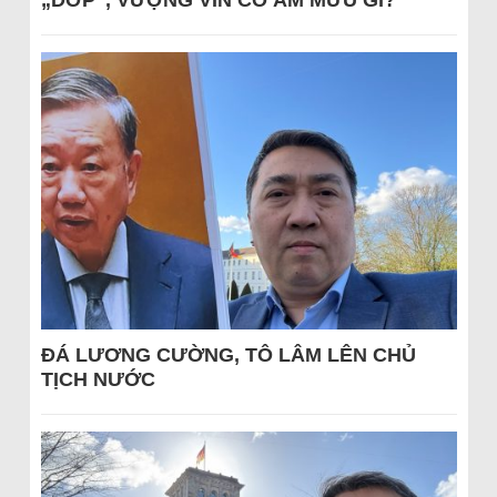
„DỚP“, VƯỢNG VIN CÓ ÂM MƯU GÌ?
ĐÁ LƯƠNG CƯỜNG, TÔ LÂM LÊN CHỦ
TỊCH NƯỚC