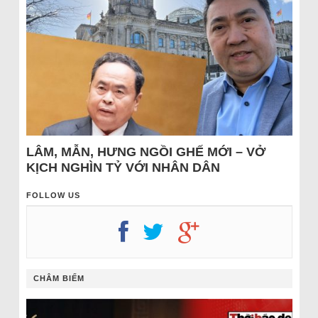
LÂM, MẪN, HƯNG NGỒI GHẾ MỚI – VỞ
KỊCH NGHÌN TỶ VỚI NHÂN DÂN
FOLLOW US
CHÂM BIẾM