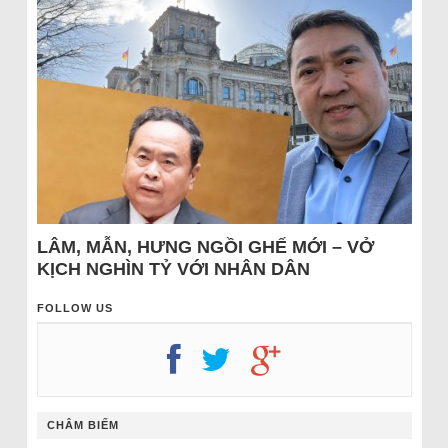
LÂM, MẪN, HƯNG NGỒI GHẾ MỚI – VỞ
KỊCH NGHÌN TỶ VỚI NHÂN DÂN
FOLLOW US
CHÂM BIẾM