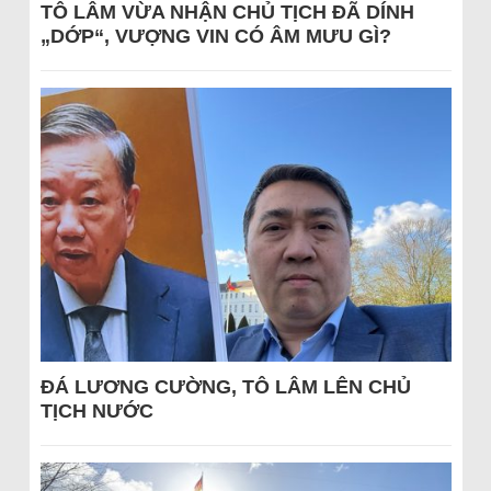
TÔ LÂM VỪA NHẬN CHỦ TỊCH ĐÃ DÍNH
„DỚP“, VƯỢNG VIN CÓ ÂM MƯU GÌ?
ĐÁ LƯƠNG CƯỜNG, TÔ LÂM LÊN CHỦ
TỊCH NƯỚC