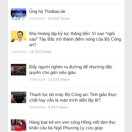
Ủng hộ Thoibao.de
15/02/2018
- 24.068 Views
Mai Hoàng lập kỷ lục thăng tiến: Vì sao “ngôi
sao” Tây Bắc trở thành điểm nóng của Bộ Công
an?
11/05/2026
- 18.509 Views
Đẩy người nghèo ra đường để nhường đặc
quyền cho giới siêu giàu
17/06/2026
- 14.528 Views
Thanh lọc bộ máy Bộ Công an: Tinh giản thực
chất hay vẫn là màn trình diễn lấy lệ?
16/06/2026
- 4.942 Views
Hàng loạt trẻ em ven sông Hồng viết tâm thư
khẩn cầu bà Ngô Phương Ly cứu giúp