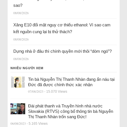
sao?
08/08/2026
Xăng E10 đối mặt nguy cơ thiếu ethanol: Vì sao cam
kết nguồn cung lại bị thử thách?
08/08/2026
Dựng nhà ở đâu thì chính quyền mới thôi “dòm ngó”?
08/08/2026
NHIỀU NGƯỜI XEM
Tin bà Nguyễn Thị Thanh Nhàn đang ẩn náu tại
Đức đã được chính thức xác nhận
07/08/2023
- 15.070 Views
Đài phát thanh và Truyền hình nhà nước
Slovakia (RTVS) công bố thông tin bà Nguyễn
Thị Thanh Nhàn trốn sang Đức!
06/08/2023
- 5.165 Views