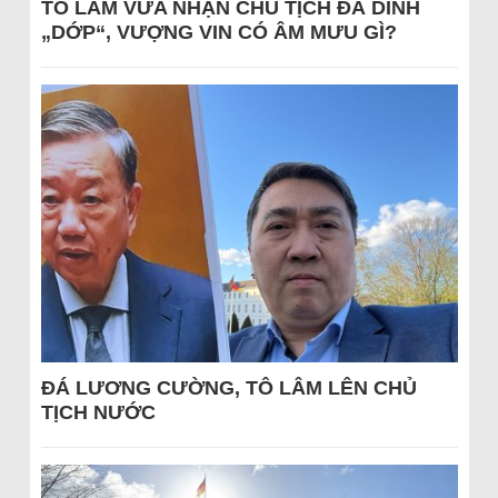
TÔ LÂM VỪA NHẬN CHỦ TỊCH ĐÃ DÍNH
„DỚP“, VƯỢNG VIN CÓ ÂM MƯU GÌ?
ĐÁ LƯƠNG CƯỜNG, TÔ LÂM LÊN CHỦ
TỊCH NƯỚC