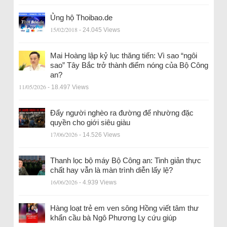
Ủng hộ Thoibao.de
15/02/2018
- 24.045 Views
Mai Hoàng lập kỷ lục thăng tiến: Vì sao “ngôi
sao” Tây Bắc trở thành điểm nóng của Bộ Công
an?
11/05/2026
- 18.497 Views
Đẩy người nghèo ra đường để nhường đặc
quyền cho giới siêu giàu
17/06/2026
- 14.526 Views
Thanh lọc bộ máy Bộ Công an: Tinh giản thực
chất hay vẫn là màn trình diễn lấy lệ?
16/06/2026
- 4.939 Views
Hàng loạt trẻ em ven sông Hồng viết tâm thư
khẩn cầu bà Ngô Phương Ly cứu giúp