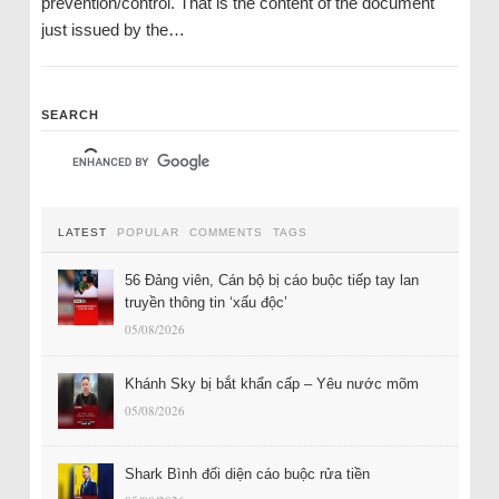
prevention/control. That is the content of the document
just issued by the…
SEARCH
LATEST
POPULAR
COMMENTS
TAGS
56 Đảng viên, Cán bộ bị cáo buộc tiếp tay lan
truyền thông tin ‘xấu độc’
05/08/2026
Khánh Sky bị bắt khẩn cấp – Yêu nước mõm
05/08/2026
Shark Bình đối diện cáo buộc rửa tiền