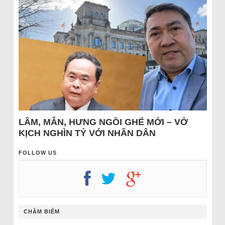
LÂM, MẪN, HƯNG NGỒI GHẾ MỚI – VỞ
KỊCH NGHÌN TỶ VỚI NHÂN DÂN
FOLLOW US
CHÂM BIẾM