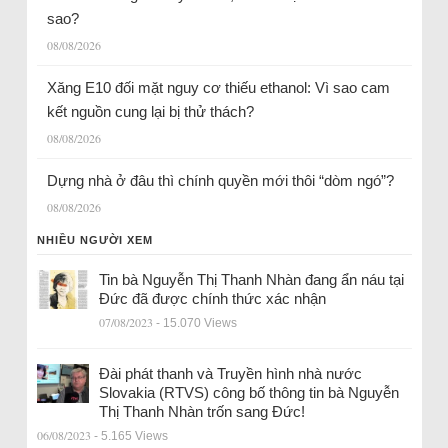
sao?
08/08/2026
Xăng E10 đối mặt nguy cơ thiếu ethanol: Vì sao cam
kết nguồn cung lại bị thử thách?
08/08/2026
Dựng nhà ở đâu thì chính quyền mới thôi “dòm ngó”?
08/08/2026
NHIỀU NGƯỜI XEM
Tin bà Nguyễn Thị Thanh Nhàn đang ẩn náu tại
Đức đã được chính thức xác nhận
07/08/2023
- 15.070 Views
Đài phát thanh và Truyền hình nhà nước
Slovakia (RTVS) công bố thông tin bà Nguyễn
Thị Thanh Nhàn trốn sang Đức!
06/08/2023
- 5.165 Views