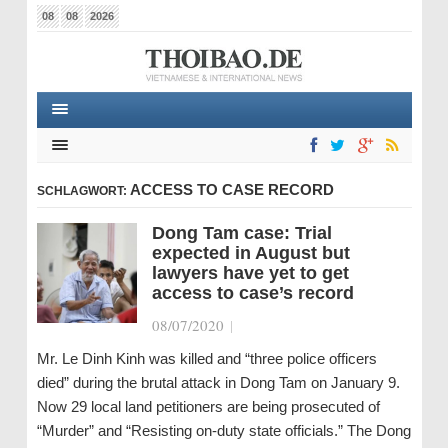
08
08
2026
ACCESS TO CASE RECORD
SCHLAGWORT:
Dong Tam case: Trial
expected in August but
lawyers have yet to get
access to case’s record
08/07/2020
|
Mr. Le Dinh Kinh was killed and “three police officers
died” during the brutal attack in Dong Tam on January 9.
Now 29 local land petitioners are being prosecuted of
“Murder” and “Resisting on-duty state officials.” The Dong