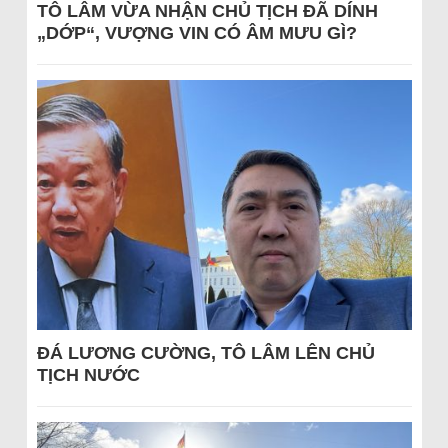
TÔ LÂM VỪA NHẬN CHỦ TỊCH ĐÃ DÍNH
„DỚP“, VƯỢNG VIN CÓ ÂM MƯU GÌ?
ĐÁ LƯƠNG CƯỜNG, TÔ LÂM LÊN CHỦ
TỊCH NƯỚC