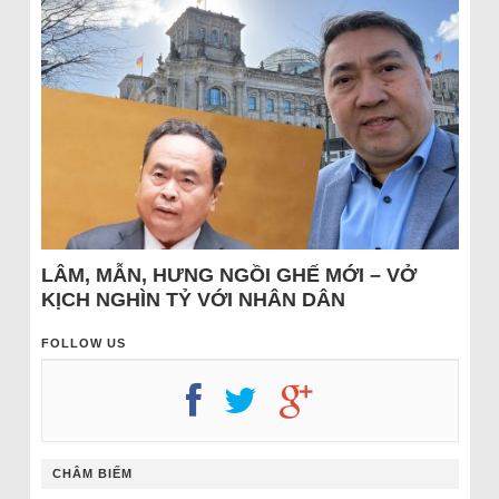
LÂM, MẪN, HƯNG NGỒI GHẾ MỚI – VỞ
KỊCH NGHÌN TỶ VỚI NHÂN DÂN
FOLLOW US
CHÂM BIẾM