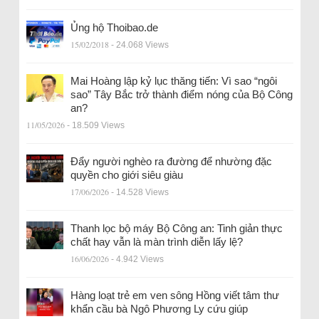
Ủng hộ Thoibao.de
15/02/2018
- 24.068 Views
Mai Hoàng lập kỷ lục thăng tiến: Vì sao “ngôi
sao” Tây Bắc trở thành điểm nóng của Bộ Công
an?
11/05/2026
- 18.509 Views
Đẩy người nghèo ra đường để nhường đặc
quyền cho giới siêu giàu
17/06/2026
- 14.528 Views
Thanh lọc bộ máy Bộ Công an: Tinh giản thực
chất hay vẫn là màn trình diễn lấy lệ?
16/06/2026
- 4.942 Views
Hàng loạt trẻ em ven sông Hồng viết tâm thư
khẩn cầu bà Ngô Phương Ly cứu giúp