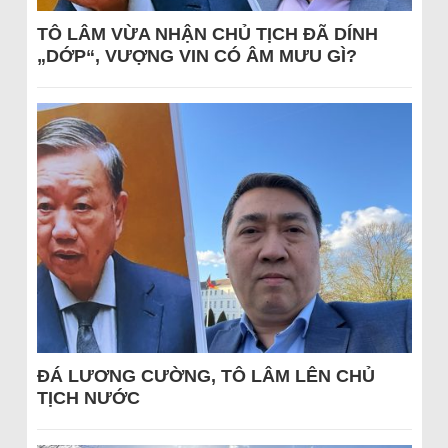
TÔ LÂM VỪA NHẬN CHỦ TỊCH ĐÃ DÍNH
„DỚP“, VƯỢNG VIN CÓ ÂM MƯU GÌ?
ĐÁ LƯƠNG CƯỜNG, TÔ LÂM LÊN CHỦ
TỊCH NƯỚC