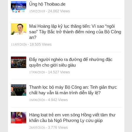
Ủng hộ Thoibao.de
15/02/2018
- 24.062 Views
Mai Hoàng lập kỷ lục thăng tiến: Vì sao “ngôi
sao” Tây Bắc trở thành điểm nóng của Bộ Công
an?
11/05/2026
- 18.505 Views
Đẩy người nghèo ra đường để nhường đặc
quyền cho giới siêu giàu
17/06/2026
- 14.527 Views
Thanh lọc bộ máy Bộ Công an: Tinh giản thực
chất hay vẫn là màn trình diễn lấy lệ?
16/06/2026
- 4.942 Views
Hàng loạt trẻ em ven sông Hồng viết tâm thư
khẩn cầu bà Ngô Phương Ly cứu giúp
28/05/2026
- 3.776 Views