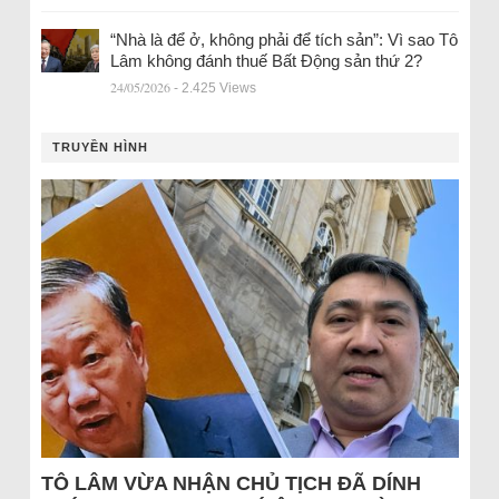
“Nhà là để ở, không phải để tích sản”: Vì sao Tô
Lâm không đánh thuế Bất Động sản thứ 2?
24/05/2026
- 2.425 Views
TRUYỀN HÌNH
TÔ LÂM VỪA NHẬN CHỦ TỊCH ĐÃ DÍNH