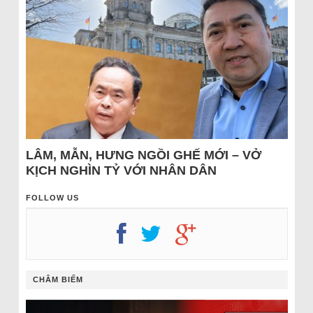
LÂM, MẪN, HƯNG NGỒI GHẾ MỚI – VỞ
KỊCH NGHÌN TỶ VỚI NHÂN DÂN
FOLLOW US
CHÂM BIẾM