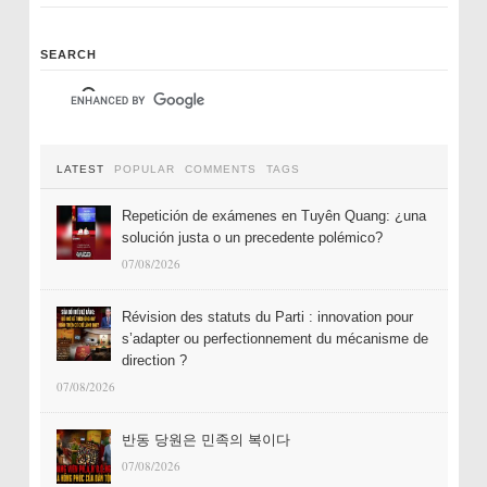
SEARCH
LATEST
POPULAR
COMMENTS
TAGS
Repetición de exámenes en Tuyên Quang: ¿una
solución justa o un precedente polémico?
07/08/2026
Révision des statuts du Parti : innovation pour
s’adapter ou perfectionnement du mécanisme de
direction ?
07/08/2026
반동 당원은 민족의 복이다
07/08/2026