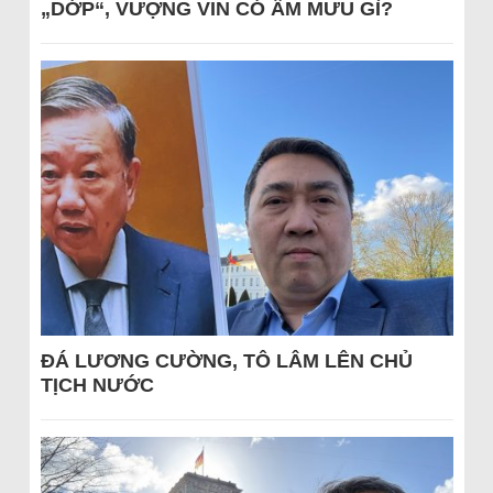
„DỚP“, VƯỢNG VIN CÓ ÂM MƯU GÌ?
ĐÁ LƯƠNG CƯỜNG, TÔ LÂM LÊN CHỦ
TỊCH NƯỚC