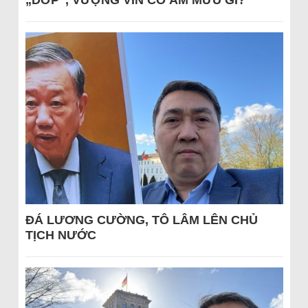
„DỚP“, VƯỢNG VIN CÓ ÂM MƯU GÌ?
ĐÁ LƯƠNG CƯỜNG, TÔ LÂM LÊN CHỦ
TỊCH NƯỚC