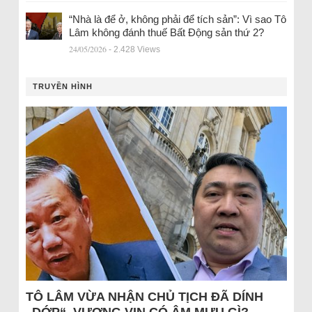
“Nhà là để ở, không phải để tích sản”: Vì sao Tô
Lâm không đánh thuế Bất Động sản thứ 2?
24/05/2026
- 2.428 Views
TRUYỀN HÌNH
TÔ LÂM VỪA NHẬN CHỦ TỊCH ĐÃ DÍNH