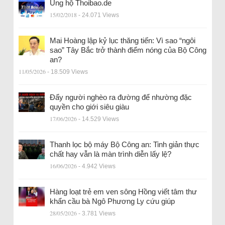
Ủng hộ Thoibao.de
15/02/2018
- 24.071 Views
Mai Hoàng lập kỷ lục thăng tiến: Vì sao “ngôi
sao” Tây Bắc trở thành điểm nóng của Bộ Công
an?
11/05/2026
- 18.509 Views
Đẩy người nghèo ra đường để nhường đặc
quyền cho giới siêu giàu
17/06/2026
- 14.529 Views
Thanh lọc bộ máy Bộ Công an: Tinh giản thực
chất hay vẫn là màn trình diễn lấy lệ?
16/06/2026
- 4.942 Views
Hàng loạt trẻ em ven sông Hồng viết tâm thư
khẩn cầu bà Ngô Phương Ly cứu giúp
28/05/2026
- 3.781 Views