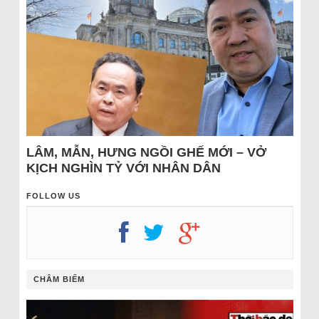
LÂM, MẪN, HƯNG NGỒI GHẾ MỚI – VỞ
KỊCH NGHÌN TỶ VỚI NHÂN DÂN
FOLLOW US
CHÂM BIẾM