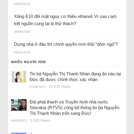
08/08/2026
Xăng E10 đối mặt nguy cơ thiếu ethanol: Vì sao cam
kết nguồn cung lại bị thử thách?
08/08/2026
Dựng nhà ở đâu thì chính quyền mới thôi “dòm ngó”?
08/08/2026
NHIỀU NGƯỜI XEM
Tin bà Nguyễn Thị Thanh Nhàn đang ẩn náu tại
Đức đã được chính thức xác nhận
07/08/2023
- 15.070 Views
Đài phát thanh và Truyền hình nhà nước
Slovakia (RTVS) công bố thông tin bà Nguyễn
Thị Thanh Nhàn trốn sang Đức!
06/08/2023
- 5.165 Views