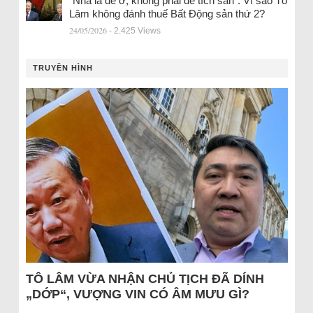
“Nhà là để ở, không phải để tích sản”: Vì sao Tô
Lâm không đánh thuế Bất Động sản thứ 2?
24/05/2026
- 2.425 Views
TRUYỀN HÌNH
TÔ LÂM VỪA NHẬN CHỦ TỊCH ĐÃ DÍNH
„DỚP“, VƯỢNG VIN CÓ ÂM MƯU GÌ?