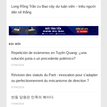
Long Rồng Trần
zu
Bao vây dư luận viên – triệu người
dân sẽ thắng
BÀI MỚI
Repetición de exámenes en Tuyên Quang: ¿una
solución justa o un precedente polémico?
07/08/2026
Révision des statuts du Parti : innovation pour s’adapter
ou perfectionnement du mécanisme de direction ?
07/08/2026
반동 당원은 민족의 복이다
07/08/2026