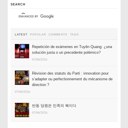
SEARCH
LATEST
POPULAR
COMMENTS
TAGS
Repetición de exámenes en Tuyên Quang: ¿una
solución justa o un precedente polémico?
07/08/2026
Révision des statuts du Parti : innovation pour
s’adapter ou perfectionnement du mécanisme de
direction ?
07/08/2026
반동 당원은 민족의 복이다
07/08/2026