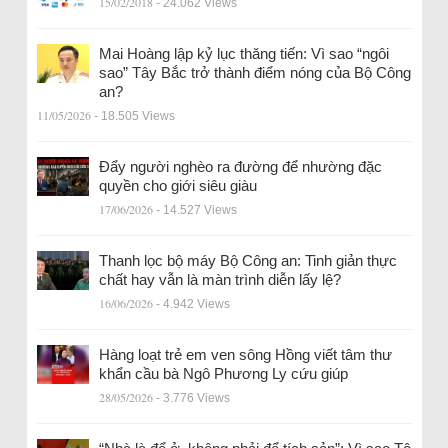
15/02/2018
- 24.062 Views
Mai Hoàng lập kỷ lục thăng tiến: Vì sao “ngôi
sao” Tây Bắc trở thành điểm nóng của Bộ Công
an?
11/05/2026
- 18.505 Views
Đẩy người nghèo ra đường để nhường đặc
quyền cho giới siêu giàu
17/06/2026
- 14.527 Views
Thanh lọc bộ máy Bộ Công an: Tinh giản thực
chất hay vẫn là màn trình diễn lấy lệ?
16/06/2026
- 4.942 Views
Hàng loạt trẻ em ven sông Hồng viết tâm thư
khẩn cầu bà Ngô Phương Ly cứu giúp
28/05/2026
- 3.776 Views