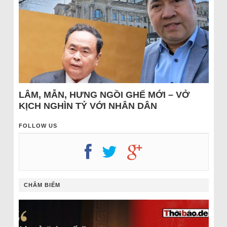
LÂM, MẪN, HƯNG NGỒI GHẾ MỚI – VỞ
KỊCH NGHÌN TỶ VỚI NHÂN DÂN
FOLLOW US
CHÂM BIẾM