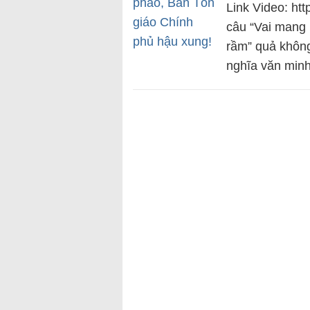
Link Video: ht
câu “Vai mang 
rầm” quả không
nghĩa văn min