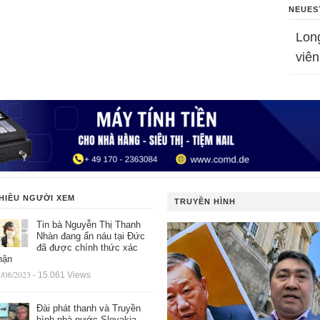
NEUES
Lon
viên
HIỀU NGƯỜI XEM
TRUYỀN HÌNH
Tin bà Nguyễn Thị Thanh
Nhàn đang ẩn náu tại Đức
đã được chính thức xác
hận
/08/2023
- 15.061 Views
Đài phát thanh và Truyền
hình nhà nước Slovakia