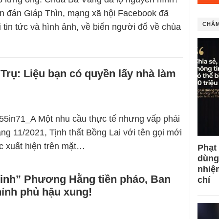
n đán Giáp Thìn, mạng xã hội Facebook đã
CHÂM
i tin tức và hình ảnh, về biển người đổ về chùa
rụ: Liệu bạn có quyền lấy nhà làm
7e55in71_A Một nhu cầu thực tế nhưng vấp phải
áng 11/2021, Tịnh thất Bồng Lai với tên gọi mới
c xuất hiện trên mặt…
Phạt
dùng
nhiệ
inh” Phương Hằng tiền pháo, Ban
chí
hính phủ hậu xung!