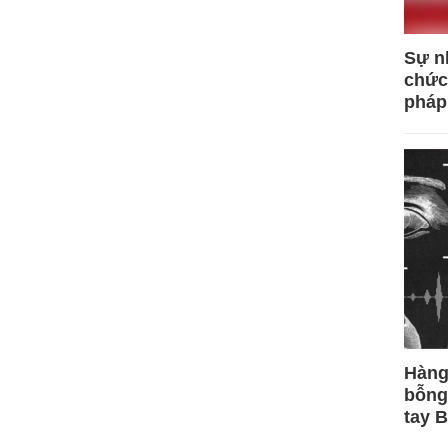
Sự n
chức
pháp
Hàng
bỗng
tay 