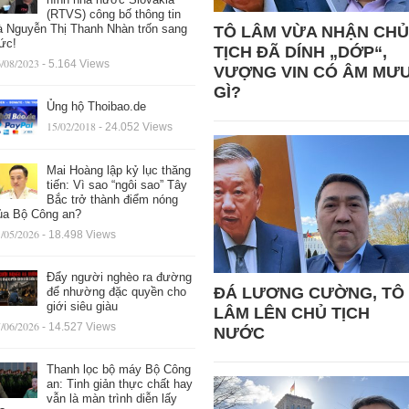
(RTVS) công bố thông tin
à Nguyễn Thị Thanh Nhàn trốn sang
TÔ LÂM VỪA NHẬN CHỦ
ức!
TỊCH ĐÃ DÍNH „DỚP“,
/08/2023
- 5.164 Views
VƯỢNG VIN CÓ ÂM MƯ
GÌ?
Ủng hộ Thoibao.de
15/02/2018
- 24.052 Views
Mai Hoàng lập kỷ lục thăng
tiến: Vì sao “ngôi sao” Tây
Bắc trở thành điểm nóng
ủa Bộ Công an?
/05/2026
- 18.498 Views
Đẩy người nghèo ra đường
ĐÁ LƯƠNG CƯỜNG, TÔ
để nhường đặc quyền cho
giới siêu giàu
LÂM LÊN CHỦ TỊCH
/06/2026
- 14.527 Views
NƯỚC
Thanh lọc bộ máy Bộ Công
an: Tinh giản thực chất hay
vẫn là màn trình diễn lấy