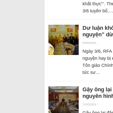
khất thực”’. T
3/6 tuyên bố,
Dư luận khô
nguyện” dừ
05/06/2024
|
Ngày 3/6, RFA 
nguyện hay bị 
Tôn giáo Chính
tức sư…
Gậy ông lại
nguyên hìn
21/02/2024
|
Gậy ông lại đậ