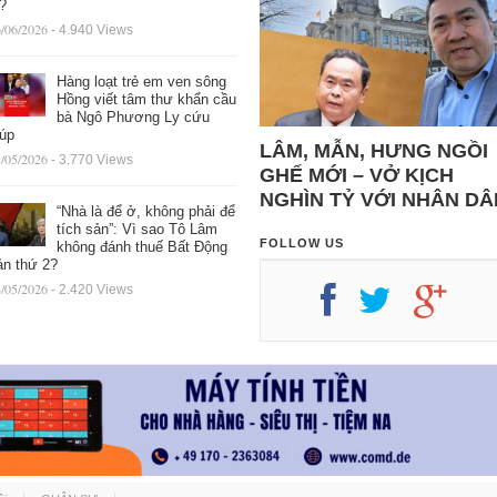
ệ?
/06/2026
- 4.940 Views
Hàng loạt trẻ em ven sông
Hồng viết tâm thư khẩn cầu
bà Ngô Phương Ly cứu
iúp
LÂM, MẪN, HƯNG NGỒI
/05/2026
- 3.770 Views
GHẾ MỚI – VỞ KỊCH
NGHÌN TỶ VỚI NHÂN DÂ
“Nhà là để ở, không phải để
tích sản”: Vì sao Tô Lâm
FOLLOW US
không đánh thuế Bất Động
ản thứ 2?
/05/2026
- 2.420 Views