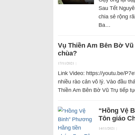
Sau Tết Nguyê
chia sẻ rộng rã
Ba…
Vụ Thiền Am Bên Bờ Vũ T
chùa?
17/11/2021
|
Link Video: https://youtu.be/P
nhiều rào cản vô lý. Vào đầu th
Thiền Am Bên Bờ Vũ Trụ tiếp tụ
“Hồng Vệ B
Tôn giáo C
14/11/2021
|