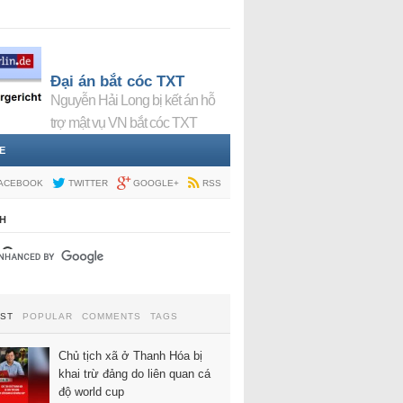
Đại án bắt cóc TXT
Nguyễn Hải Long bị kết án hỗ
trợ mật vụ VN bắt cóc TXT
E
ACEBOOK
TWITTER
GOOGLE+
RSS
H
EST
POPULAR
COMMENTS
TAGS
Chủ tịch xã ở Thanh Hóa bị
khai trừ đảng do liên quan cá
độ world cup