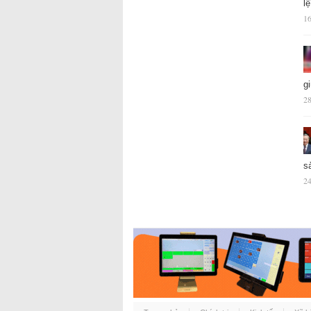
l
16
g
28
s
24