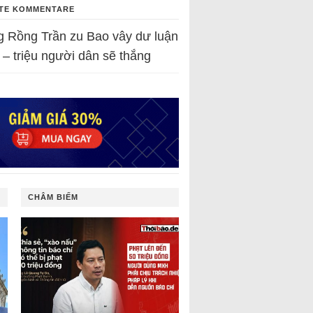
TE KOMMENTARE
g Rồng Trần
zu
Bao vây dư luận
 – triệu người dân sẽ thắng
CHÂM BIẾM