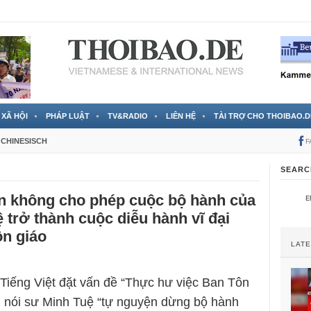
 đã được chính thức xác nhận
3 Jahren ago
XÃ HỘI
PHÁP LUẬT
TV&RADIO
LIÊN HỆ
TÀI TRỢ CHO THOIBAO.D
CHINESISCH
F
SEARC
n không cho phép cuộc bộ hành của
 trở thành cuộc diễu hành vĩ đại
ôn giáo
LAT
Tiếng Việt đặt vấn đề “Thực hư việc Ban Tôn
 nói sư Minh Tuệ “tự nguyện dừng bộ hành