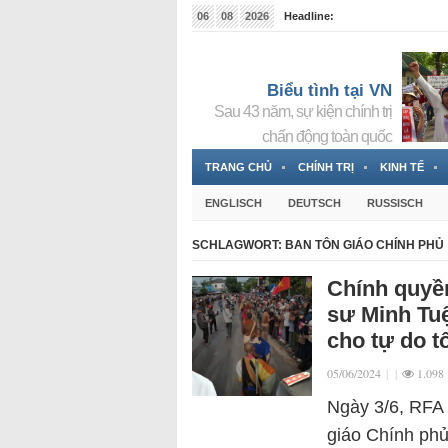
06
08
2026
Headline:
Tin bà Nguyễn Thị Thanh Nhàn đang ẩn náu tại Đức
Biểu tình tại VN
Sau 43 năm, sự kiện chính trị
chấn động toàn quốc
TRANG CHỦ
CHÍNH TRỊ
KINH TẾ
ENGLISCH
DEUTSCH
RUSSISCH
SCHLAGWORT:
BAN TÔN GIÁO CHÍNH PHỦ
Chính quyề
sư Minh Tuệ
cho tự do t
05/06/2024
|
|
1.098
Ngày 3/6, RFA 
giáo Chính phủ