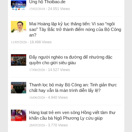
Ủng hộ Thoibao.de
15/02/2018
- 24.051 Views
Mai Hoàng lập kỷ lục thăng tiến: Vì sao “ngôi
sao” Tây Bắc trở thành điểm nóng của Bộ Công
an?
11/05/2026
- 18.498 Views
Đẩy người nghèo ra đường để nhường đặc
quyền cho giới siêu giàu
17/06/2026
- 14.527 Views
Thanh lọc bộ máy Bộ Công an: Tinh giản thực
chất hay vẫn là màn trình diễn lấy lệ?
16/06/2026
- 4.940 Views
Hàng loạt trẻ em ven sông Hồng viết tâm thư
khẩn cầu bà Ngô Phương Ly cứu giúp
28/05/2026
- 3.770 Views