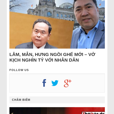
LÂM, MẪN, HƯNG NGỒI GHẾ MỚI – VỞ
KỊCH NGHÌN TỶ VỚI NHÂN DÂN
FOLLOW US
CHÂM BIẾM