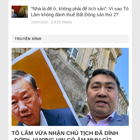
“Nhà là để ở, không phải để tích sản”: Vì sao Tô
Lâm không đánh thuế Bất Động sản thứ 2?
24/05/2026
- 2.419 Views
TRUYỀN HÌNH
TÔ LÂM VỪA NHẬN CHỦ TỊCH ĐÃ DÍNH