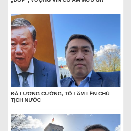
„DỚP“, VƯỢNG VIN CÓ ÂM MƯU GÌ?
ĐÁ LƯƠNG CƯỜNG, TÔ LÂM LÊN CHỦ
TỊCH NƯỚC