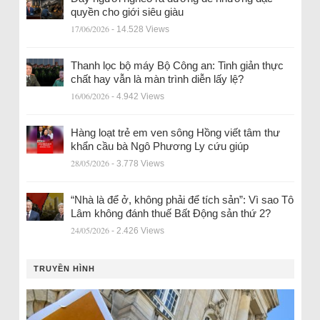
quyền cho giới siêu giàu
17/06/2026
- 14.528 Views
Thanh lọc bộ máy Bộ Công an: Tinh giản thực
chất hay vẫn là màn trình diễn lấy lệ?
16/06/2026
- 4.942 Views
Hàng loạt trẻ em ven sông Hồng viết tâm thư
khẩn cầu bà Ngô Phương Ly cứu giúp
28/05/2026
- 3.778 Views
“Nhà là để ở, không phải để tích sản”: Vì sao Tô
Lâm không đánh thuế Bất Động sản thứ 2?
24/05/2026
- 2.426 Views
TRUYỀN HÌNH