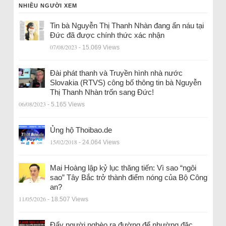
NHIỀU NGƯỜI XEM
Tin bà Nguyễn Thị Thanh Nhàn đang ẩn náu tại
Đức đã được chính thức xác nhận
07/08/2023
- 15.069 Views
Đài phát thanh và Truyền hình nhà nước
Slovakia (RTVS) công bố thông tin bà Nguyễn
Thị Thanh Nhàn trốn sang Đức!
06/08/2023
- 5.165 Views
Ủng hộ Thoibao.de
15/02/2018
- 24.064 Views
Mai Hoàng lập kỷ lục thăng tiến: Vì sao “ngôi
sao” Tây Bắc trở thành điểm nóng của Bộ Công
an?
11/05/2026
- 18.507 Views
Đẩy người nghèo ra đường để nhường đặc