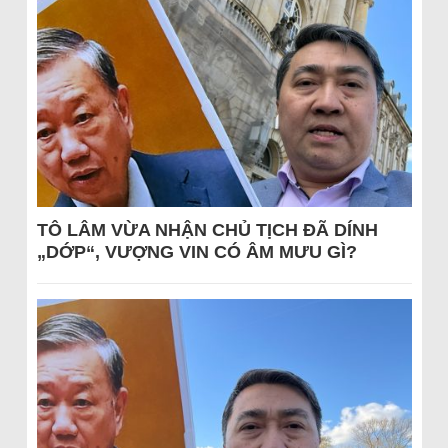
TÔ LÂM VỪA NHẬN CHỦ TỊCH ĐÃ DÍNH
„DỚP“, VƯỢNG VIN CÓ ÂM MƯU GÌ?