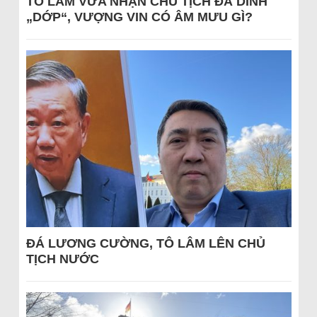
TÔ LÂM VỪA NHẬN CHỦ TỊCH ĐÃ DÍNH
„DỚP“, VƯỢNG VIN CÓ ÂM MƯU GÌ?
ĐÁ LƯƠNG CƯỜNG, TÔ LÂM LÊN CHỦ
TỊCH NƯỚC