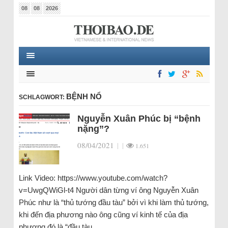
08
08
2026
BỆNH NỔ
SCHLAGWORT:
Nguyễn Xuân Phúc bị “bệnh
nặng”?
08/04/2021
|
|
1.651
Link Video: https://www.youtube.com/watch?
v=UwgQWiGl-t4 Người dân từng ví ông Nguyễn Xuân
Phúc như là “thủ tướng đầu tàu” bởi vì khi làm thủ tướng,
khi đến địa phương nào ông cũng ví kinh tế của địa
phương đó là “đầu tàu…