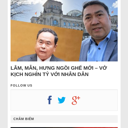
LÂM, MẪN, HƯNG NGỒI GHẾ MỚI – VỞ
KỊCH NGHÌN TỶ VỚI NHÂN DÂN
FOLLOW US
CHÂM BIẾM