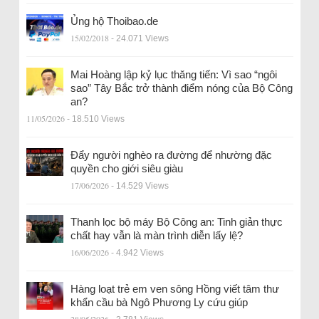
Ủng hộ Thoibao.de
15/02/2018
- 24.071 Views
Mai Hoàng lập kỷ lục thăng tiến: Vì sao “ngôi
sao” Tây Bắc trở thành điểm nóng của Bộ Công
an?
11/05/2026
- 18.510 Views
Đẩy người nghèo ra đường để nhường đặc
quyền cho giới siêu giàu
17/06/2026
- 14.529 Views
Thanh lọc bộ máy Bộ Công an: Tinh giản thực
chất hay vẫn là màn trình diễn lấy lệ?
16/06/2026
- 4.942 Views
Hàng loạt trẻ em ven sông Hồng viết tâm thư
khẩn cầu bà Ngô Phương Ly cứu giúp