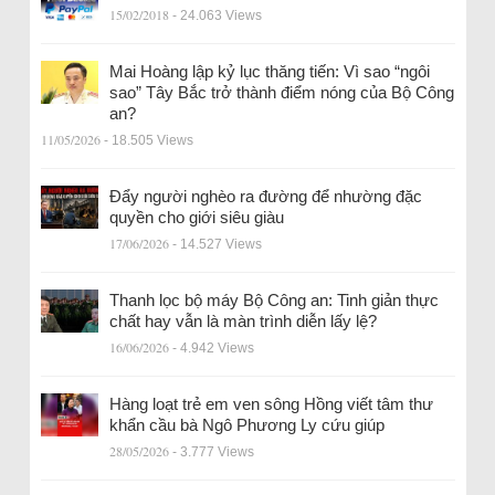
15/02/2018
- 24.063 Views
Mai Hoàng lập kỷ lục thăng tiến: Vì sao “ngôi
sao” Tây Bắc trở thành điểm nóng của Bộ Công
an?
11/05/2026
- 18.505 Views
Đẩy người nghèo ra đường để nhường đặc
quyền cho giới siêu giàu
17/06/2026
- 14.527 Views
Thanh lọc bộ máy Bộ Công an: Tinh giản thực
chất hay vẫn là màn trình diễn lấy lệ?
16/06/2026
- 4.942 Views
Hàng loạt trẻ em ven sông Hồng viết tâm thư
khẩn cầu bà Ngô Phương Ly cứu giúp
28/05/2026
- 3.777 Views