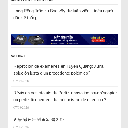
NEUESTE KOMMENTARE
Long Rồng Trần
zu
Bao vây dư luận viên – triệu người
dân sẽ thắng
BÀI MỚI
Repetición de exámenes en Tuyên Quang: ¿una
solución justa o un precedente polémico?
07/08/2026
Révision des statuts du Parti : innovation pour s’adapter
ou perfectionnement du mécanisme de direction ?
07/08/2026
반동 당원은 민족의 복이다
07/08/2026