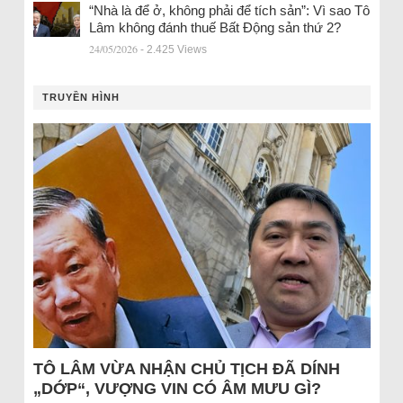
“Nhà là để ở, không phải để tích sản”: Vì sao Tô
Lâm không đánh thuế Bất Động sản thứ 2?
24/05/2026
- 2.425 Views
TRUYỀN HÌNH
TÔ LÂM VỪA NHẬN CHỦ TỊCH ĐÃ DÍNH
„DỚP“, VƯỢNG VIN CÓ ÂM MƯU GÌ?