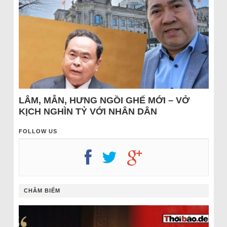
LÂM, MẪN, HƯNG NGỒI GHẾ MỚI – VỞ
KỊCH NGHÌN TỶ VỚI NHÂN DÂN
FOLLOW US
CHÂM BIẾM