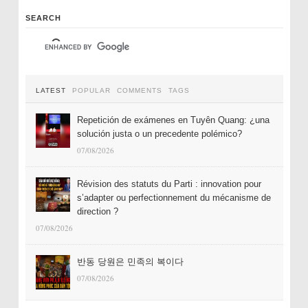
SEARCH
LATEST
POPULAR
COMMENTS
TAGS
Repetición de exámenes en Tuyên Quang: ¿una
solución justa o un precedente polémico?
07/08/2026
Révision des statuts du Parti : innovation pour
s’adapter ou perfectionnement du mécanisme de
direction ?
07/08/2026
반동 당원은 민족의 복이다
07/08/2026