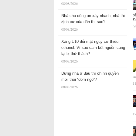
08/08/2026
b
Nhà cho công an xây nhanh, nhà tái
Đ
định cư của dân thì sao?
06
08/08/2026
Xăng E10 đối mặt nguy cơ thiếu
ethanol: Vì sao cam kết nguồn cung
lại bị thử thách?
08/08/2026
Dựng nhà ở đâu thì chính quyền
c
mới thôi “dòm ngó”?
11
08/08/2026
17