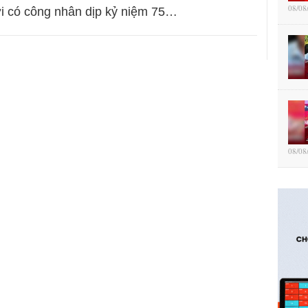
08/08
i có công nhân dịp kỷ niệm 75…
08/08