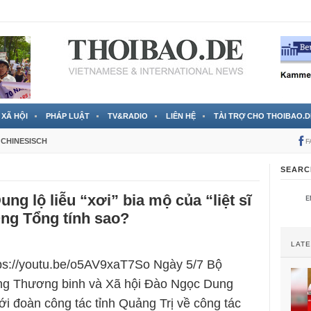
 đã được chính thức xác nhận
3 Jahren ago
XÃ HỘI
PHÁP LUẬT
TV&RADIO
LIÊN HỆ
TÀI TRỢ CHO THOIBAO.D
CHINESISCH
F
SEARC
ng lộ liễu “xơi” bia mộ của “liệt sĩ
ng Tổng tính sao?
LAT
tps://youtu.be/o5AV9xaT7So Ngày 5/7 Bộ
ng Thương binh và Xã hội Đào Ngọc Dung
với đoàn công tác tỉnh Quảng Trị về công tác