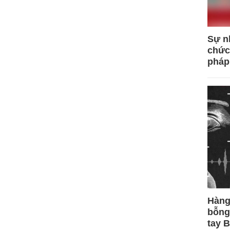
Sự n
chức
pháp
Hàng
bỗng
tay 