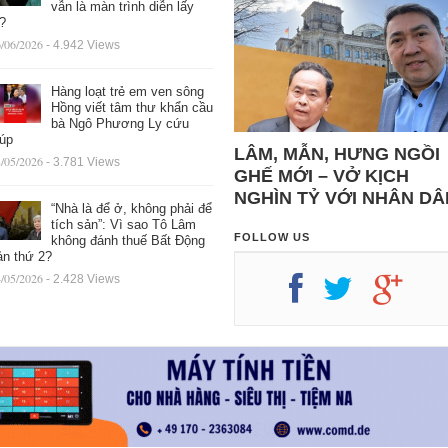
vẫn là màn trình diễn lấy
ệ?
/06/2026
- 4.942 Views
Hàng loạt trẻ em ven sông
Hồng viết tâm thư khẩn cầu
bà Ngô Phương Ly cứu
iúp
LÂM, MẪN, HƯNG NGỒI
/05/2026
- 3.781 Views
GHẾ MỚI – VỞ KỊCH
NGHÌN TỶ VỚI NHÂN DÂ
“Nhà là để ở, không phải để
tích sản”: Vì sao Tô Lâm
FOLLOW US
không đánh thuế Bất Động
ản thứ 2?
/05/2026
- 2.428 Views