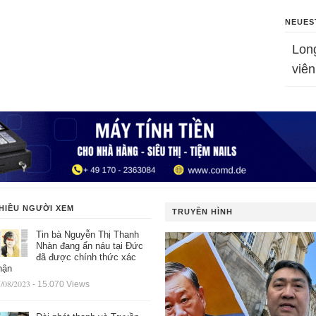
NEUES
Lon
viên
HIỀU NGƯỜI XEM
TRUYỀN HÌNH
Tin bà Nguyễn Thị Thanh
Nhàn đang ẩn náu tại Đức
đã được chính thức xác
hận
/08/2023
- 15.070 Views