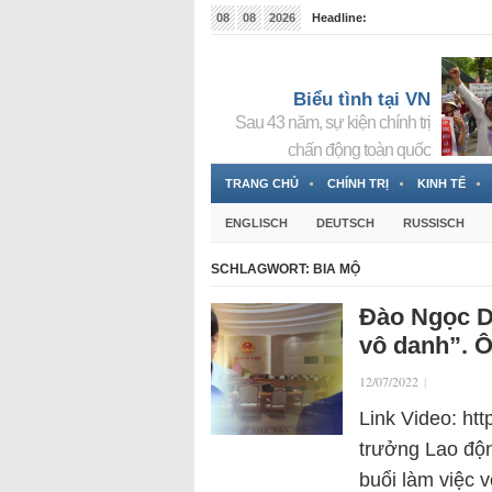
08
08
2026
Headline:
Tin bà Nguyễn Thị Thanh Nhàn đang ẩn náu tại Đức
Biểu tình tại VN
Sau 43 năm, sự kiện chính trị
chấn động toàn quốc
TRANG CHỦ
CHÍNH TRỊ
KINH TẾ
ENGLISCH
DEUTSCH
RUSSISCH
SCHLAGWORT:
BIA MỘ
Đào Ngọc Du
vô danh”. Ô
12/07/2022
|
Link Video: ht
trưởng Lao độ
buổi làm việc 