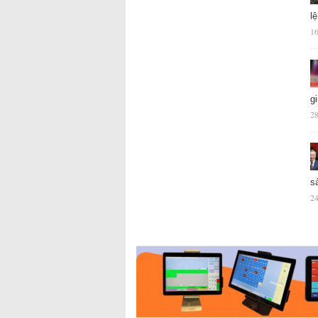
l
16
g
28
s
24