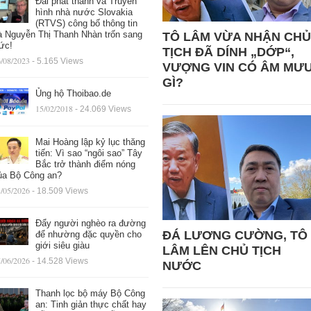
Đài phát thanh và Truyền
hình nhà nước Slovakia
(RTVS) công bố thông tin
à Nguyễn Thị Thanh Nhàn trốn sang
TÔ LÂM VỪA NHẬN CHỦ
ức!
TỊCH ĐÃ DÍNH „DỚP“,
/08/2023
- 5.165 Views
VƯỢNG VIN CÓ ÂM MƯ
GÌ?
Ủng hộ Thoibao.de
15/02/2018
- 24.069 Views
Mai Hoàng lập kỷ lục thăng
tiến: Vì sao “ngôi sao” Tây
Bắc trở thành điểm nóng
ủa Bộ Công an?
/05/2026
- 18.509 Views
Đẩy người nghèo ra đường
ĐÁ LƯƠNG CƯỜNG, TÔ
để nhường đặc quyền cho
giới siêu giàu
LÂM LÊN CHỦ TỊCH
/06/2026
- 14.528 Views
NƯỚC
Thanh lọc bộ máy Bộ Công
an: Tinh giản thực chất hay