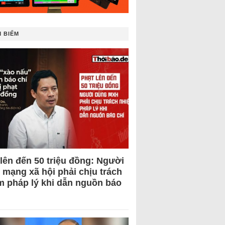
 BIẾM
 lên đến 50 triệu đồng: Người
 mạng xã hội phải chịu trách
m pháp lý khi dẫn nguồn báo