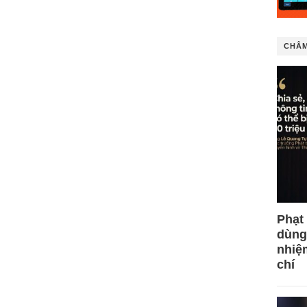
CHÂM
Phạt
dùng
nhiệ
chí