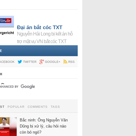
Đại án bắt cóc TXT
Nguyễn Hải Long bị kết án hỗ
trợ mật vụ VN bắt cóc TXT
E
ACEBOOK
TWITTER
GOOGLE+
RSS
H
EST
POPULAR
COMMENTS
TAGS
Bắc ninh: Ông Nguyễn Văn
Dũng bị xử lý, câu hỏi nào
còn bỏ ngỏ?