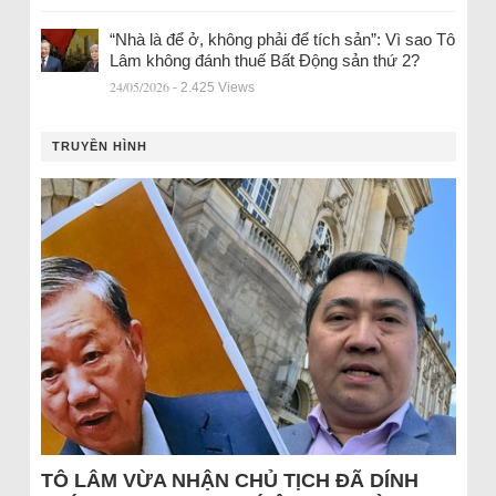
“Nhà là để ở, không phải để tích sản”: Vì sao Tô
Lâm không đánh thuế Bất Động sản thứ 2?
24/05/2026
- 2.425 Views
TRUYỀN HÌNH
TÔ LÂM VỪA NHẬN CHỦ TỊCH ĐÃ DÍNH