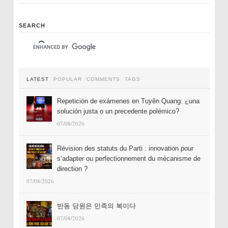
SEARCH
LATEST
POPULAR
COMMENTS
TAGS
Repetición de exámenes en Tuyên Quang: ¿una
solución justa o un precedente polémico?
07/08/2026
Révision des statuts du Parti : innovation pour
s’adapter ou perfectionnement du mécanisme de
direction ?
07/08/2026
반동 당원은 민족의 복이다
07/08/2026