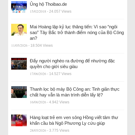
Ủng hộ Thoibao.de
15/02/2018
- 24.057 Views
Mai Hoàng lập kỷ lục thăng tiến: Vì sao “ngôi
sao” Tây Bắc trở thành điểm nóng của Bộ Công
an?
11/05/2026
- 18.504 Views
Đẩy người nghèo ra đường để nhường đặc
quyền cho giới siêu giàu
17/06/2026
- 14.527 Views
Thanh lọc bộ máy Bộ Công an: Tinh giản thực
chất hay vẫn là màn trình diễn lấy lệ?
16/06/2026
- 4.942 Views
Hàng loạt trẻ em ven sông Hồng viết tâm thư
khẩn cầu bà Ngô Phương Ly cứu giúp
28/05/2026
- 3.775 Views