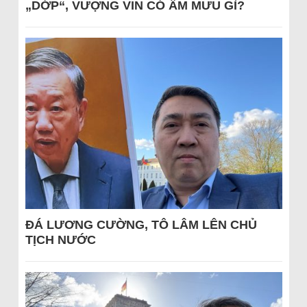
„DỚP“, VƯỢNG VIN CÓ ÂM MƯU GÌ?
ĐÁ LƯƠNG CƯỜNG, TÔ LÂM LÊN CHỦ
TỊCH NƯỚC