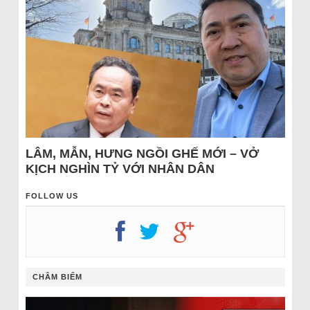
LÂM, MẪN, HƯNG NGỒI GHẾ MỚI – VỞ
KỊCH NGHÌN TỶ VỚI NHÂN DÂN
FOLLOW US
CHÂM BIẾM