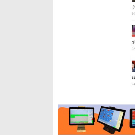
l
16
g
28
s
24