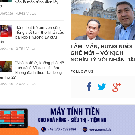
vẫn là màn trình diễn lấy
ệ?
/06/2026
- 4.942 Views
Hàng loạt trẻ em ven sông
Hồng viết tâm thư khẩn cầu
bà Ngô Phương Ly cứu
iúp
LÂM, MẪN, HƯNG NGỒI
/05/2026
- 3.781 Views
GHẾ MỚI – VỞ KỊCH
NGHÌN TỶ VỚI NHÂN DÂ
“Nhà là để ở, không phải để
tích sản”: Vì sao Tô Lâm
FOLLOW US
không đánh thuế Bất Động
ản thứ 2?
/05/2026
- 2.428 Views