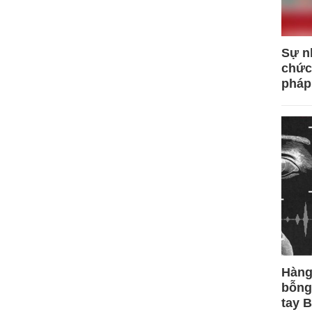
Sự n
chức
pháp
Hàng
bỗng
tay 