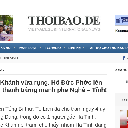
 đã được chính thức xác nhận
3 Jahren ago
XÃ HỘI
PHÁP LUẬT
TV&RADIO
LIÊN HỆ
TÀI TRỢ CHO THOIBAO.D
CHINESISCH
F
NG
SEARC
Khánh vừa rụng, Hồ Đức Phớc lên
m thanh trừng mạnh phe Nghệ – Tĩnh!
LAT
ên Tổng Bí thư, Tô Lâm đã cho trảm ngay 4 uỷ
g Đảng, trong đó có 1 người gốc Hà Tĩnh.
c Khánh bị trảm, cho thấy, nhóm Hà Tĩnh đang