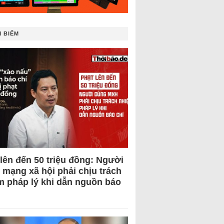
 BIẾM
 lên đến 50 triệu đồng: Người
 mạng xã hội phải chịu trách
m pháp lý khi dẫn nguồn báo