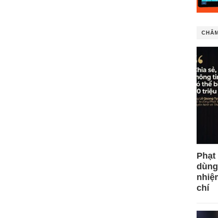
CHÂM
Phạt
dùng
nhiệ
chí