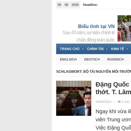
08
08
2026
Headline:
Tin bà Nguyễn Thị Thanh Nhàn đang ẩn náu tại Đức
Biểu tình tại VN
Sau 43 năm, sự kiện chính trị
chấn động toàn quốc
TRANG CHỦ
CHÍNH TRỊ
KINH TẾ
ENGLISCH
DEUTSCH
RUSSISCH
SCHLAGWORT:
BỘ TÀI NGUYÊN MÔI TRƯỜ
Đặng Quốc 
thớt. T. Lâ
09/08/2024
|
|
2.442
Ngay khi vừa l
viên Trung ươn
Việc Đặng Quố