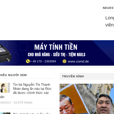
NEUES
Lon
viên
HIỀU NGƯỜI XEM
TRUYỀN HÌNH
Tin bà Nguyễn Thị Thanh
Nhàn đang ẩn náu tại Đức
đã được chính thức xác
hận
/08/2023
- 15.070 Views