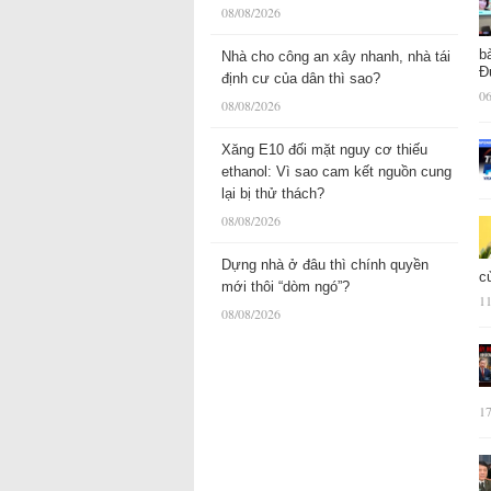
08/08/2026
b
Nhà cho công an xây nhanh, nhà tái
Đ
định cư của dân thì sao?
06
08/08/2026
Xăng E10 đối mặt nguy cơ thiếu
ethanol: Vì sao cam kết nguồn cung
lại bị thử thách?
08/08/2026
Dựng nhà ở đâu thì chính quyền
c
mới thôi “dòm ngó”?
11
08/08/2026
17