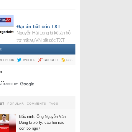
Đại án bắt cóc TXT
Nguyễn Hải Long bị kết án hỗ
trợ mật vụ VN bắt cóc TXT
E
ACEBOOK
TWITTER
GOOGLE+
RSS
H
EST
POPULAR
COMMENTS
TAGS
Bắc ninh: Ông Nguyễn Văn
Dũng bị xử lý, câu hỏi nào
còn bỏ ngỏ?