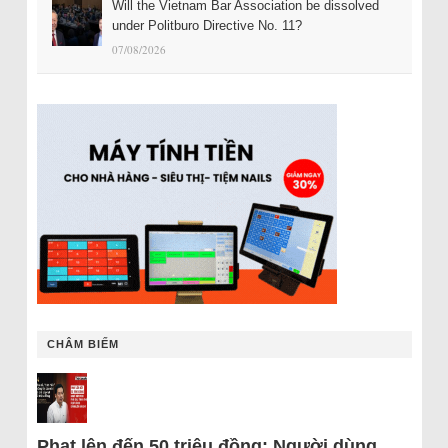
Will the Vietnam Bar Association be dissolved
under Politburo Directive No. 11?
07/08/2026
CHÂM BIẾM
Phạt lên đến 50 triệu đồng: Người dùng