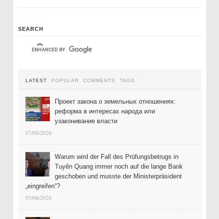
SEARCH
LATEST
POPULAR
COMMENTS
TAGS
Проект закона о земельных отношениях:
реформа в интересах народа или
узаконивание власти
07/08/2026
Warum wird der Fall des Prüfungsbetrugs in
Tuyên Quang immer noch auf die lange Bank
geschoben und musste der Ministerpräsident
„eingreifen“?
07/08/2026