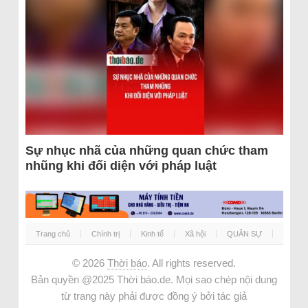
Sự nhục nhã của những quan chức tham
nhũng khi đối diện với pháp luật
Trang chủ
Chính trị
Kinh tế
Xã hội
QUÂN SỰ
© 2026
Thời báo
. All rights reserved.
Bản quyền @2025 Thời báo.de. Mọi sao chép nội dung
từ trang này phải được đồng ý bởi tác giả