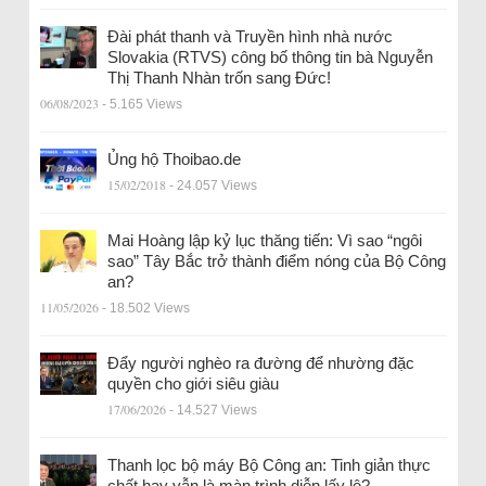
Đài phát thanh và Truyền hình nhà nước
Slovakia (RTVS) công bố thông tin bà Nguyễn
Thị Thanh Nhàn trốn sang Đức!
06/08/2023
- 5.165 Views
Ủng hộ Thoibao.de
15/02/2018
- 24.057 Views
Mai Hoàng lập kỷ lục thăng tiến: Vì sao “ngôi
sao” Tây Bắc trở thành điểm nóng của Bộ Công
an?
11/05/2026
- 18.502 Views
Đẩy người nghèo ra đường để nhường đặc
quyền cho giới siêu giàu
17/06/2026
- 14.527 Views
Thanh lọc bộ máy Bộ Công an: Tinh giản thực
chất hay vẫn là màn trình diễn lấy lệ?