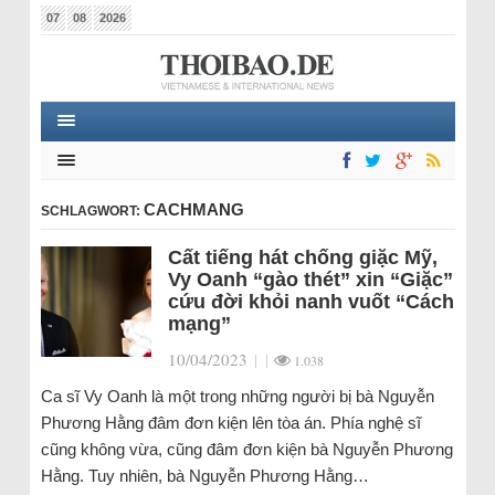
07
08
2026
CACHMANG
SCHLAGWORT:
Cất tiếng hát chống giặc Mỹ,
Vy Oanh “gào thét” xin “Giặc”
cứu đời khỏi nanh vuốt “Cách
mạng”
10/04/2023
|
|
1.038
Ca sĩ Vy Oanh là một trong những người bị bà Nguyễn
Phương Hằng đâm đơn kiện lên tòa án. Phía nghệ sĩ
cũng không vừa, cũng đâm đơn kiện bà Nguyễn Phương
Hằng. Tuy nhiên, bà Nguyễn Phương Hằng…