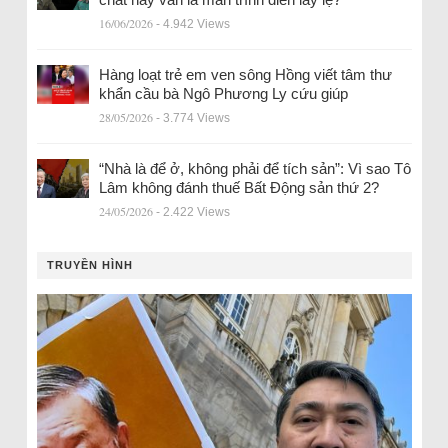
16/06/2026
- 4.942 Views
Hàng loạt trẻ em ven sông Hồng viết tâm thư
khẩn cầu bà Ngô Phương Ly cứu giúp
28/05/2026
- 3.774 Views
“Nhà là để ở, không phải để tích sản”: Vì sao Tô
Lâm không đánh thuế Bất Động sản thứ 2?
24/05/2026
- 2.422 Views
TRUYỀN HÌNH