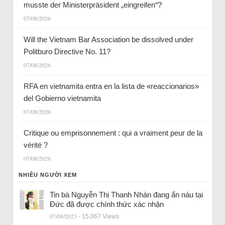
musste der Ministerpräsident „eingreifen“?
07/08/2026
Will the Vietnam Bar Association be dissolved under
Politburo Directive No. 11?
07/08/2026
RFA en vietnamita entra en la lista de «reaccionarios»
del Gobierno vietnamita
07/08/2026
Critique ou emprisonnement : qui a vraiment peur de la
vérité ?
07/08/2026
NHIỀU NGƯỜI XEM
Tin bà Nguyễn Thị Thanh Nhàn đang ẩn náu tại
Đức đã được chính thức xác nhận
07/08/2023
- 15.067 Views