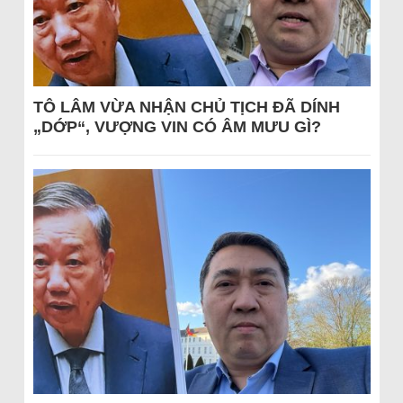
TÔ LÂM VỪA NHẬN CHỦ TỊCH ĐÃ DÍNH
„DỚP“, VƯỢNG VIN CÓ ÂM MƯU GÌ?