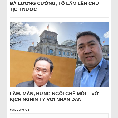
ĐÁ LƯƠNG CƯỜNG, TÔ LÂM LÊN CHỦ
TỊCH NƯỚC
LÂM, MẪN, HƯNG NGỒI GHẾ MỚI – VỞ
KỊCH NGHÌN TỶ VỚI NHÂN DÂN
FOLLOW US