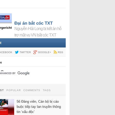
Đại án bắt cóc TXT
Nguyễn Hải Long bị kết án hỗ
trợ mật vụ VN bắt cóc TXT
E
ACEBOOK
TWITTER
GOOGLE+
RSS
H
EST
POPULAR
COMMENTS
TAGS
56 Đảng viên, Cán bộ bị cáo
buộc tiếp tay lan truyền thông
tin ‘xấu độc’