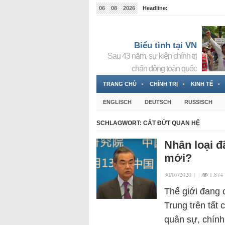
06
08
2026
Headline:
Tin bà Nguyễn Thị Thanh Nhàn đang ẩn náu tại Đức
Biểu tình tại VN
Sau 43 năm, sự kiện chính trị
chấn động toàn quốc
TRANG CHỦ
CHÍNH TRỊ
KINH TẾ
ENGLISCH
DEUTSCH
RUSSISCH
SCHLAGWORT:
CẮT ĐỨT QUAN HỆ
Nhân loại đ
mới?
30/07/2020
|
|
1.874
Thế giới đang
Trung trên tất 
quân sự, chính