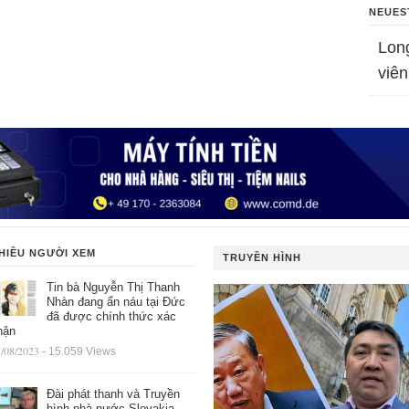
NEUES
Lon
viên
HIỀU NGƯỜI XEM
TRUYỀN HÌNH
Tin bà Nguyễn Thị Thanh
Nhàn đang ẩn náu tại Đức
đã được chính thức xác
hận
/08/2023
- 15.059 Views
Đài phát thanh và Truyền
hình nhà nước Slovakia