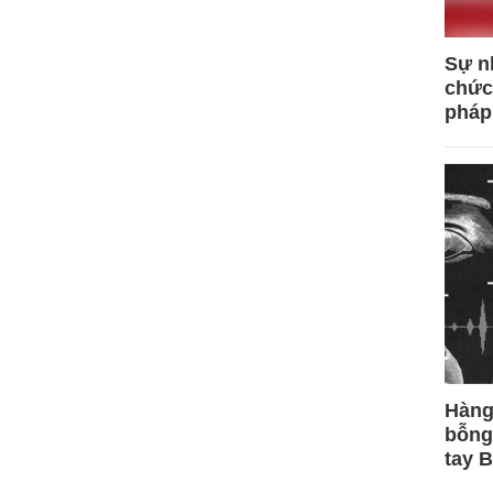
Sự n
chức
pháp
Hàng
bỗng
tay 