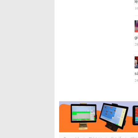
l
16
g
28
s
24