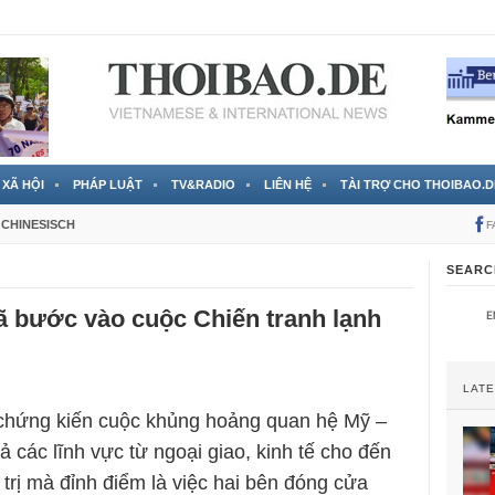
 đã được chính thức xác nhận
3 Jahren ago
XÃ HỘI
PHÁP LUẬT
TV&RADIO
LIÊN HỆ
TÀI TRỢ CHO THOIBAO.D
CHINESISCH
F
SEARC
ã bước vào cuộc Chiến tranh lạnh
LAT
 chứng kiến cuộc khủng hoảng quan hệ Mỹ –
cả các lĩnh vực từ ngoại giao, kinh tế cho đến
 trị mà đỉnh điểm là việc hai bên đóng cửa