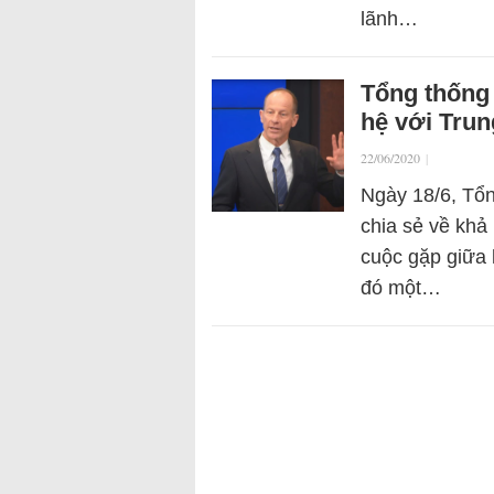
lãnh…
Tổng thống 
hệ với Tru
22/06/2020
|
Ngày 18/6, Tổ
chia sẻ về khả
cuộc gặp giữa 
đó một…