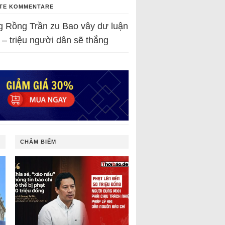
TE KOMMENTARE
g Rồng Trần
zu
Bao vây dư luận
 – triệu người dân sẽ thắng
CHÂM BIẾM