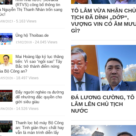
(RTVS) công bố thông tin
à Nguyễn Thị Thanh Nhàn trốn sang
TÔ LÂM VỪA NHẬN CHỦ
ức!
TỊCH ĐÃ DÍNH „DỚP“,
/08/2023
- 5.163 Views
VƯỢNG VIN CÓ ÂM MƯ
GÌ?
Ủng hộ Thoibao.de
15/02/2018
- 24.045 Views
Mai Hoàng lập kỷ lục thăng
tiến: Vì sao “ngôi sao” Tây
Bắc trở thành điểm nóng
ủa Bộ Công an?
/05/2026
- 18.497 Views
Đẩy người nghèo ra đường
ĐÁ LƯƠNG CƯỜNG, TÔ
để nhường đặc quyền cho
giới siêu giàu
LÂM LÊN CHỦ TỊCH
/06/2026
- 14.526 Views
NƯỚC
Thanh lọc bộ máy Bộ Công
an: Tinh giản thực chất hay
vẫn là màn trình diễn lấy