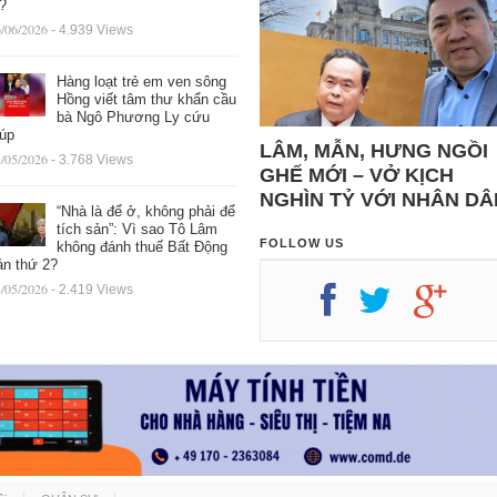
ệ?
/06/2026
- 4.939 Views
Hàng loạt trẻ em ven sông
Hồng viết tâm thư khẩn cầu
bà Ngô Phương Ly cứu
iúp
LÂM, MẪN, HƯNG NGỒI
/05/2026
- 3.768 Views
GHẾ MỚI – VỞ KỊCH
NGHÌN TỶ VỚI NHÂN DÂ
“Nhà là để ở, không phải để
tích sản”: Vì sao Tô Lâm
FOLLOW US
không đánh thuế Bất Động
ản thứ 2?
/05/2026
- 2.419 Views