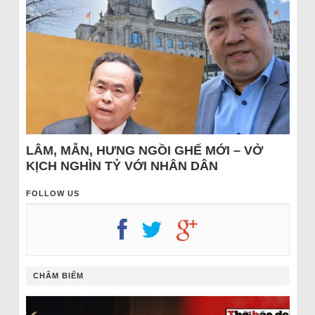
LÂM, MẪN, HƯNG NGỒI GHẾ MỚI – VỞ
KỊCH NGHÌN TỶ VỚI NHÂN DÂN
FOLLOW US
CHÂM BIẾM