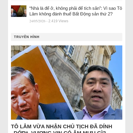
“Nhà là để ở, không phải để tích sản”: Vì sao Tô
Lâm không đánh thuế Bất Động sản thứ 2?
24/05/2026
- 2.419 Views
TRUYỀN HÌNH
TÔ LÂM VỪA NHẬN CHỦ TỊCH ĐÃ DÍNH