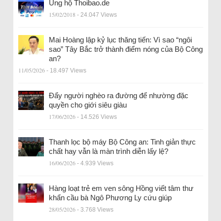
Ủng hộ Thoibao.de
15/02/2018
- 24.047 Views
Mai Hoàng lập kỷ lục thăng tiến: Vì sao “ngôi
sao” Tây Bắc trở thành điểm nóng của Bộ Công
an?
11/05/2026
- 18.497 Views
Đẩy người nghèo ra đường để nhường đặc
quyền cho giới siêu giàu
17/06/2026
- 14.526 Views
Thanh lọc bộ máy Bộ Công an: Tinh giản thực
chất hay vẫn là màn trình diễn lấy lệ?
16/06/2026
- 4.939 Views
Hàng loạt trẻ em ven sông Hồng viết tâm thư
khẩn cầu bà Ngô Phương Ly cứu giúp
28/05/2026
- 3.768 Views