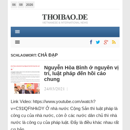
06
08
2026
CHÀ ĐẠP
SCHLAGWORT:
Nguyễn Hòa Bình ở nguyên vị
trí, luật pháp đến hồi cáo
chung
24/03/2021
|
Link Video: https://www.youtube.com/watch?
v=C91lQFhHkDY Ở nhà nước Cộng Sản thì luật pháp là
công cụ của nhà nước, còn ở các nước dân chủ thì nhà
nước là công cụ của pháp luật. Đấy là điều khác nhau rất
cơ bản…