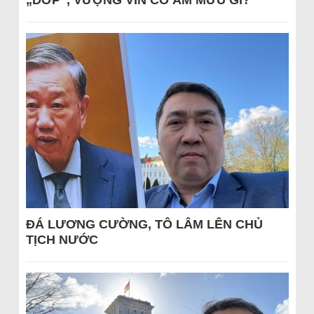
„DỚP“, VƯỢNG VIN CÓ ÂM MƯU GÌ?
ĐÁ LƯƠNG CƯỜNG, TÔ LÂM LÊN CHỦ
TỊCH NƯỚC