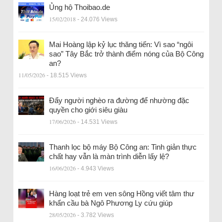
Ủng hộ Thoibao.de
15/02/2018
- 24.076 Views
Mai Hoàng lập kỷ lục thăng tiến: Vì sao “ngôi
sao” Tây Bắc trở thành điểm nóng của Bộ Công
an?
11/05/2026
- 18.515 Views
Đẩy người nghèo ra đường để nhường đặc
quyền cho giới siêu giàu
17/06/2026
- 14.531 Views
Thanh lọc bộ máy Bộ Công an: Tinh giản thực
chất hay vẫn là màn trình diễn lấy lệ?
16/06/2026
- 4.943 Views
Hàng loạt trẻ em ven sông Hồng viết tâm thư
khẩn cầu bà Ngô Phương Ly cứu giúp
28/05/2026
- 3.782 Views