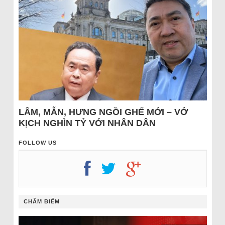
LÂM, MẪN, HƯNG NGỒI GHẾ MỚI – VỞ
KỊCH NGHÌN TỶ VỚI NHÂN DÂN
FOLLOW US
CHÂM BIẾM