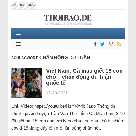
07
08
2026
CHẤN ĐỘNG DƯ LUẬN
SCHLAGWORT:
Việt Nam: Cà mau giết 15 con
chó – chấn động dư luận
quốc tế
12/10/2021
|
Link Video: https://youtu.be/HzYVA4bKaso Thông tin
chính quyền huyện Trần Văn Thời, tỉnh Cà Mau hôm 8-10
đã giết hại 15 con chó với lý do chủ các chú chó bị nhiễm
covid-19 đang dấy lên một làn sóng phẫn nộ…