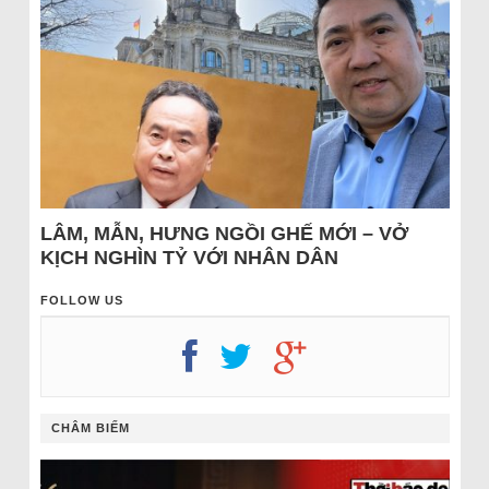
LÂM, MẪN, HƯNG NGỒI GHẾ MỚI – VỞ
KỊCH NGHÌN TỶ VỚI NHÂN DÂN
FOLLOW US
CHÂM BIẾM