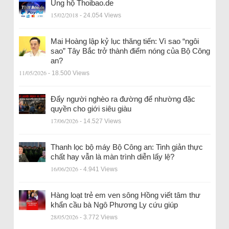
Ủng hộ Thoibao.de
15/02/2018
- 24.054 Views
Mai Hoàng lập kỷ lục thăng tiến: Vì sao “ngôi
sao” Tây Bắc trở thành điểm nóng của Bộ Công
an?
11/05/2026
- 18.500 Views
Đẩy người nghèo ra đường để nhường đặc
quyền cho giới siêu giàu
17/06/2026
- 14.527 Views
Thanh lọc bộ máy Bộ Công an: Tinh giản thực
chất hay vẫn là màn trình diễn lấy lệ?
16/06/2026
- 4.941 Views
Hàng loạt trẻ em ven sông Hồng viết tâm thư
khẩn cầu bà Ngô Phương Ly cứu giúp
28/05/2026
- 3.772 Views