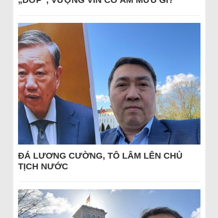
„DỚP“, VƯỢNG VIN CÓ ÂM MƯU GÌ?
ĐÁ LƯƠNG CƯỜNG, TÔ LÂM LÊN CHỦ
TỊCH NƯỚC