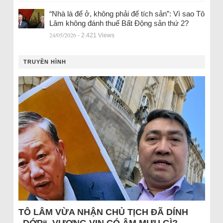
“Nhà là để ở, không phải để tích sản”: Vì sao Tô
Lâm không đánh thuế Bất Động sản thứ 2?
24/05/2026
- 2.421 Views
TRUYỀN HÌNH
TÔ LÂM VỪA NHẬN CHỦ TỊCH ĐÃ DÍNH