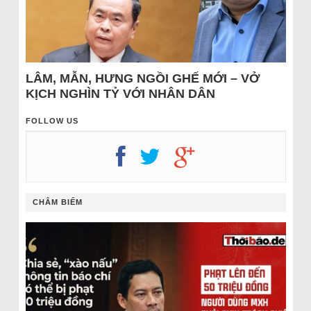
LÂM, MẪN, HƯNG NGỒI GHẾ MỚI – VỞ
KỊCH NGHÌN TỶ VỚI NHÂN DÂN
FOLLOW US
CHÂM BIẾM