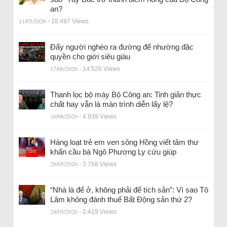
an?
11/05/2026
- 18.497 Views
Đẩy người nghèo ra đường để nhường đặc
quyền cho giới siêu giàu
17/06/2026
- 14.526 Views
Thanh lọc bộ máy Bộ Công an: Tinh giản thực
chất hay vẫn là màn trình diễn lấy lệ?
16/06/2026
- 4.939 Views
Hàng loạt trẻ em ven sông Hồng viết tâm thư
khẩn cầu bà Ngô Phương Ly cứu giúp
28/05/2026
- 3.768 Views
“Nhà là để ở, không phải để tích sản”: Vì sao Tô
Lâm không đánh thuế Bất Động sản thứ 2?
24/05/2026
- 2.419 Views