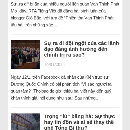
Sự „ra đi“ bí ẩn của nhiều người liên quan Vạn Thịnh Phát
Mới đây, RFA Tiếng Việt đã đăng bài bình luận của
blogger Gió Bấc, với tựa đề “Phiên tòa Vạn Thịnh Phát:
tấu hài trên những xác…
Sự ra đi đột ngột của các lãnh
đạo đảng ảnh hưởng đến
chính trị ra sao?
16/01/2024
|
Ngày 12/1, trên Facebook cá nhân của Kiến trúc sư
Dương Quốc Chính có bài phân tích “Vì sao người ta
quan tâm?” Thoibao.de giới thiệu bài viết này đến quý
khán thính giả, nội dung như sau: Sau những…
Trọng “lú” băng hà: Sự thực
hay tin đồn và ai sẽ thay thế
ghế Tổng Bí thư?