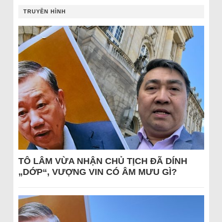
TRUYỀN HÌNH
TÔ LÂM VỪA NHẬN CHỦ TỊCH ĐÃ DÍNH
„DỚP“, VƯỢNG VIN CÓ ÂM MƯU GÌ?