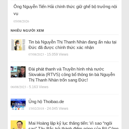
Ông Nguyễn Tiến Hải chính thức giữ ghế bộ trưởng nội
vụ
05/08/2026
NHIỀU NGƯỜI XEM
Tin bà Nguyễn Thị Thanh Nhàn đang ẩn náu tại
Đức đã được chính thức xác nhận
07/08/2023
- 15.059 Views
Đài phát thanh và Truyền hình nhà nước
Slovakia (RTVS) công bố thông tin bà Nguyễn
Thị Thanh Nhàn trốn sang Đức!
06/08/2023
- 5.163 Views
Ủng hộ Thoibao.de
15/02/2018
- 24.045 Views
Mai Hoàng lập kỷ lục thăng tiến: Vì sao “ngôi
sao” Tây Bắc trở thành điểm nóng của Bộ Công