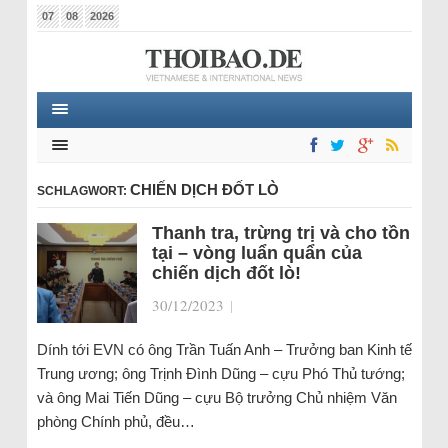
07
08
2026
CHIẾN DỊCH ĐỐT LÒ
SCHLAGWORT:
Thanh tra, trừng trị và cho tồn
tại – vòng luẩn quẩn của
chiến dịch đốt lò!
30/12/2023
|
Dính tới EVN có ông Trần Tuấn Anh – Trưởng ban Kinh tế
Trung ương; ông Trịnh Đình Dũng – cựu Phó Thủ tướng;
và ông Mai Tiến Dũng – cựu Bộ trưởng Chủ nhiệm Văn
phòng Chính phủ, đều…