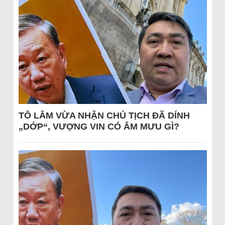
TÔ LÂM VỪA NHẬN CHỦ TỊCH ĐÃ DÍNH
„DỚP“, VƯỢNG VIN CÓ ÂM MƯU GÌ?