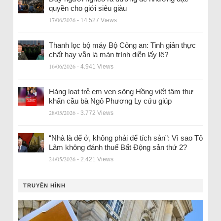
quyền cho giới siêu giàu
17/06/2026
- 14.527 Views
Thanh lọc bộ máy Bộ Công an: Tinh giản thực
chất hay vẫn là màn trình diễn lấy lệ?
16/06/2026
- 4.941 Views
Hàng loạt trẻ em ven sông Hồng viết tâm thư
khẩn cầu bà Ngô Phương Ly cứu giúp
28/05/2026
- 3.772 Views
“Nhà là để ở, không phải để tích sản”: Vì sao Tô
Lâm không đánh thuế Bất Động sản thứ 2?
24/05/2026
- 2.421 Views
TRUYỀN HÌNH