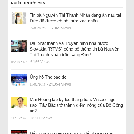
NHIỀU NGƯỜI XEM
Tin bà Nguyễn Thị Thanh Nhàn đang ẩn náu tại
Đức đã được chính thức xác nhận
07/08/2023
- 15.065 Views
Đài phát thanh và Truyền hình nhà nước
Slovakia (RTVS) công bố thông tin bà Nguyễn
Thị Thanh Nhàn trốn sang Đức!
06/08/2023
- 5.165 Views
Ủng hộ Thoibao.de
15/02/2018
- 24.054 Views
Mai Hoàng lập kỷ lục thăng tiến: Vì sao “ngôi
sao” Tây Bắc trở thành điểm nóng của Bộ Công
an?
11/05/2026
- 18.500 Views
Đẩy người nghèo ra đường để nhường đặc