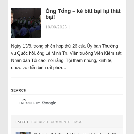
Ông Tổng – kẻ bất bại lại thất
bại!
19/09/2023
|
Ngày 13/9, trong phiên họp thứ 26 của Ủy ban Thường
vụ Quốc hội, ông Lê Minh Trí, Viện trưởng Viện Kiểm sát
Nhân dân Tối cao, nói rằng: Tội tham nhũng, kinh tế,
chức vụ diễn biến rất phức…
SEARCH
LATEST
POPULAR
COMMENTS
TAGS