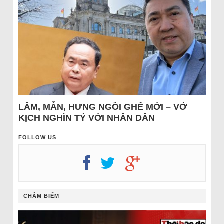
LÂM, MẪN, HƯNG NGỒI GHẾ MỚI – VỞ
KỊCH NGHÌN TỶ VỚI NHÂN DÂN
FOLLOW US
CHÂM BIẾM