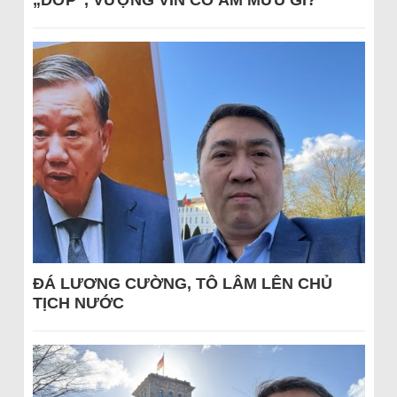
„DỚP“, VƯỢNG VIN CÓ ÂM MƯU GÌ?
ĐÁ LƯƠNG CƯỜNG, TÔ LÂM LÊN CHỦ
TỊCH NƯỚC