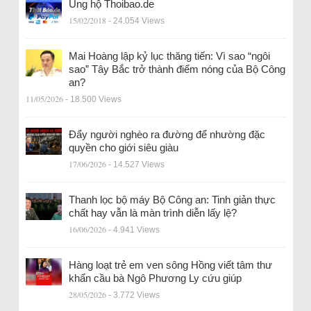
Ủng hộ Thoibao.de
15/02/2018
- 24.054 Views
Mai Hoàng lập kỷ lục thăng tiến: Vì sao “ngôi
sao” Tây Bắc trở thành điểm nóng của Bộ Công
an?
11/05/2026
- 18.500 Views
Đẩy người nghèo ra đường để nhường đặc
quyền cho giới siêu giàu
17/06/2026
- 14.527 Views
Thanh lọc bộ máy Bộ Công an: Tinh giản thực
chất hay vẫn là màn trình diễn lấy lệ?
16/06/2026
- 4.941 Views
Hàng loạt trẻ em ven sông Hồng viết tâm thư
khẩn cầu bà Ngô Phương Ly cứu giúp
28/05/2026
- 3.772 Views