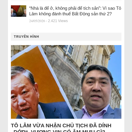
“Nhà là để ở, không phải để tích sản”: Vì sao Tô
Lâm không đánh thuế Bất Động sản thứ 2?
24/05/2026
- 2.421 Views
TRUYỀN HÌNH
TÔ LÂM VỪA NHẬN CHỦ TỊCH ĐÃ DÍNH