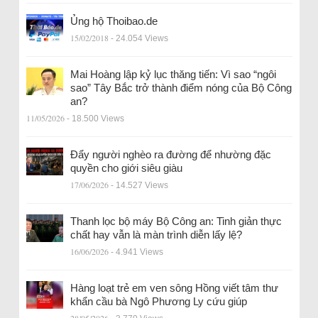
Ủng hộ Thoibao.de
15/02/2018
- 24.054 Views
Mai Hoàng lập kỷ lục thăng tiến: Vì sao “ngôi
sao” Tây Bắc trở thành điểm nóng của Bộ Công
an?
11/05/2026
- 18.500 Views
Đẩy người nghèo ra đường để nhường đặc
quyền cho giới siêu giàu
17/06/2026
- 14.527 Views
Thanh lọc bộ máy Bộ Công an: Tinh giản thực
chất hay vẫn là màn trình diễn lấy lệ?
16/06/2026
- 4.941 Views
Hàng loạt trẻ em ven sông Hồng viết tâm thư
khẩn cầu bà Ngô Phương Ly cứu giúp