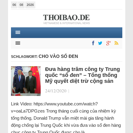
06
08
2026
CHO VÀO SỔ ĐEN
SCHLAGWORT:
Đưa hàng trăm công ty Trung
quốc “sổ đen” – Tổng thống
Mỹ quyết diệt trừ cộng sản
24/12/2020
|
Link Video: https://www.youtube.com/watch?
v=oaLa7DPGzes Trong tháng cuối cùng của nhiệm kỳ
tổng thống, Donald Trump vẫn miệt mài gia tăng hành
động chống lại Trung Quốc khi vừa đưa vào sổ đen hàng
chục công ty Trung Quốc được cho là…