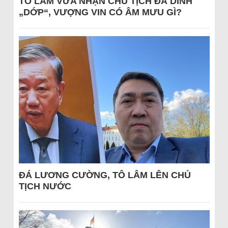
TÔ LÂM VỪA NHẬN CHỦ TỊCH ĐÃ DÍNH
„DỚP“, VƯỢNG VIN CÓ ÂM MƯU GÌ?
ĐÁ LƯƠNG CƯỜNG, TÔ LÂM LÊN CHỦ
TỊCH NƯỚC