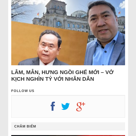
LÂM, MẪN, HƯNG NGỒI GHẾ MỚI – VỞ
KỊCH NGHÌN TỶ VỚI NHÂN DÂN
FOLLOW US
CHÂM BIẾM