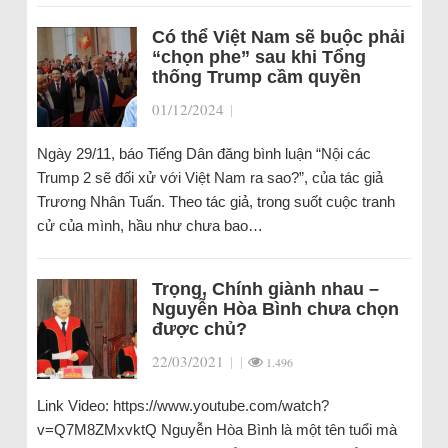
Có thể Việt Nam sẽ buộc phải
“chọn phe” sau khi Tổng
thống Trump cầm quyền
01/12/2024
|
Ngày 29/11, báo Tiếng Dân đăng bình luận “Nội các
Trump 2 sẽ đối xử với Việt Nam ra sao?”, của tác giả
Trương Nhân Tuấn. Theo tác giả, trong suốt cuộc tranh
cử của mình, hầu như chưa bao…
Trọng, Chính giành nhau –
Nguyễn Hòa Bình chưa chọn
được chủ?
22/03/2021
|
|
1.496
Link Video: https://www.youtube.com/watch?
v=Q7M8ZMxvktQ Nguyễn Hòa Bình là một tên tuổi mà