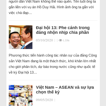
người dân Việt Nam không thể nào quên. Tên tuổi ông ta
gắn liền với vụ án Hồ Duy Hải. Hình ảnh ông ta gắn với
việc chà đạp…
Đại hội 13: Phe cánh trong
đảng nhộn nhịp chia phần
03/10/2020
|
|
1.556
Phương thức tiến hành công tác nhân sự của đảng Cộng
sản Việt Nam đang là một thách thức, khó khăn lớn nhất
cho giới phân tích, dự báo trong nước cũng như quốc tế
về kỳ Đại hội 13…
Việt Nam – ASEAN và sự lựa
chọn thế kỷ
09/05/2020
|