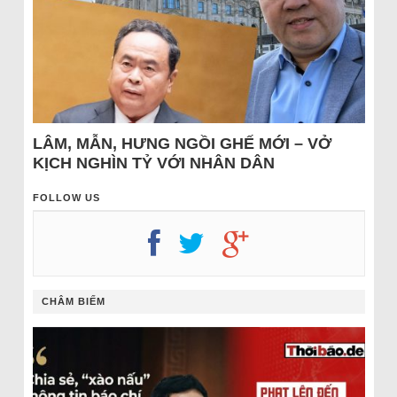
LÂM, MẪN, HƯNG NGỒI GHẾ MỚI – VỞ
KỊCH NGHÌN TỶ VỚI NHÂN DÂN
FOLLOW US
CHÂM BIẾM