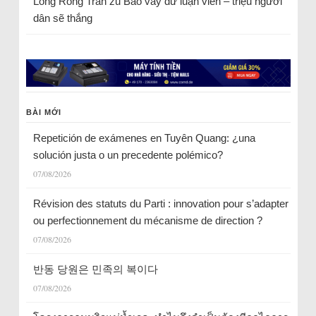
Long Rồng Trần
zu
Bao vây dư luận viên – triệu người
dân sẽ thắng
BÀI MỚI
Repetición de exámenes en Tuyên Quang: ¿una
solución justa o un precedente polémico?
07/08/2026
Révision des statuts du Parti : innovation pour s’adapter
ou perfectionnement du mécanisme de direction ?
07/08/2026
반동 당원은 민족의 복이다
07/08/2026