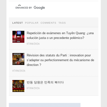
LATEST
POPULAR
COMMENTS
TAGS
Repetición de exámenes en Tuyên Quang: ¿una
solución justa o un precedente polémico?
07/08/2026
Révision des statuts du Parti : innovation pour
s’adapter ou perfectionnement du mécanisme de
direction ?
07/08/2026
반동 당원은 민족의 복이다
07/08/2026