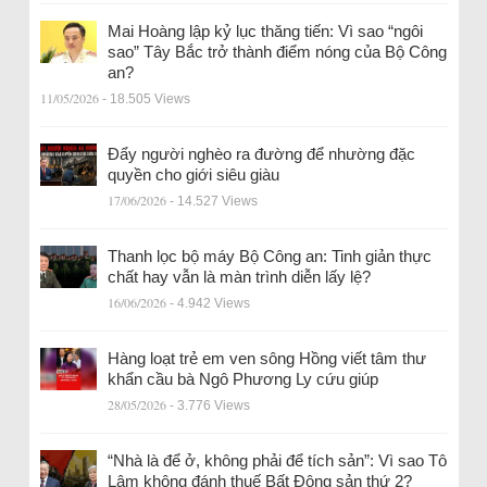
Mai Hoàng lập kỷ lục thăng tiến: Vì sao “ngôi
sao” Tây Bắc trở thành điểm nóng của Bộ Công
an?
11/05/2026
- 18.505 Views
Đẩy người nghèo ra đường để nhường đặc
quyền cho giới siêu giàu
17/06/2026
- 14.527 Views
Thanh lọc bộ máy Bộ Công an: Tinh giản thực
chất hay vẫn là màn trình diễn lấy lệ?
16/06/2026
- 4.942 Views
Hàng loạt trẻ em ven sông Hồng viết tâm thư
khẩn cầu bà Ngô Phương Ly cứu giúp
28/05/2026
- 3.776 Views
“Nhà là để ở, không phải để tích sản”: Vì sao Tô
Lâm không đánh thuế Bất Động sản thứ 2?