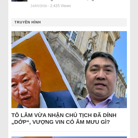
24/05/2026
- 2.425 Views
TRUYỀN HÌNH
TÔ LÂM VỪA NHẬN CHỦ TỊCH ĐÃ DÍNH
„DỚP“, VƯỢNG VIN CÓ ÂM MƯU GÌ?