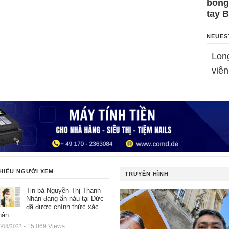
bỗng
tay 
NEUES
Lon
viên
HIỀU NGƯỜI XEM
TRUYỀN HÌNH
Tin bà Nguyễn Thị Thanh
Nhàn đang ẩn náu tại Đức
đã được chính thức xác
hận
/08/2023
- 15.069 Views