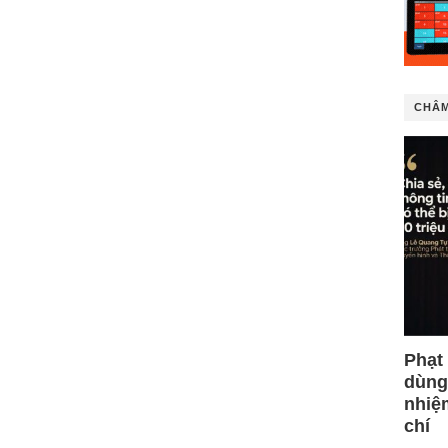
CHÂM
Phạt
dùng
nhiệ
chí