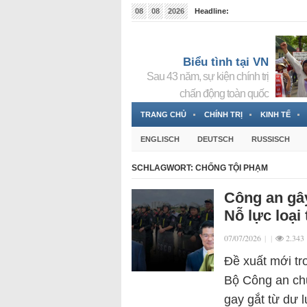
08
08
2026
Headline:
Tin bà Nguyễn Thị Thanh Nhàn đang ẩn náu tại Đức
Biểu tình tại VN
Sau 43 năm, sự kiện chính trị
chấn động toàn quốc
TRANG CHỦ
CHÍNH TRỊ
KINH TẾ
ENGLISCH
DEUTSCH
RUSSISCH
SCHLAGWORT:
CHỐNG TỘI PHẠM
Công an gây
Nỗ lực loại
07/07/2026
|
|
2.343
Đề xuất mới tr
Bộ Công an chủ
gay gắt từ dư l