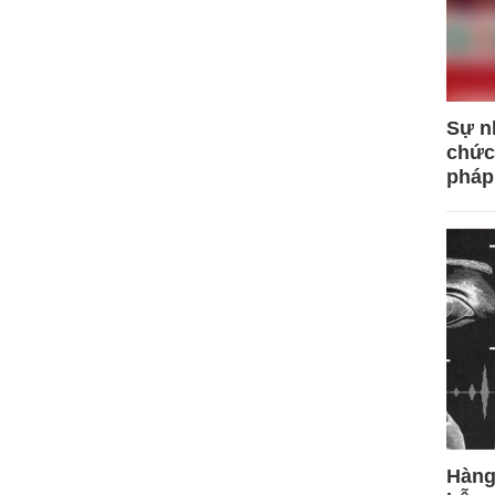
Sự n
chức
pháp
Hàng