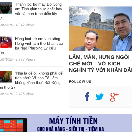
Thanh lọc bộ máy Bộ Công
an: Tinh giản thực chất hay
vẫn là màn trình diễn lấy
ệ?
/06/2026
- 4.942 Views
Hàng loạt trẻ em ven sông
Hồng viết tâm thư khẩn cầu
bà Ngô Phương Ly cứu
iúp
LÂM, MẪN, HƯNG NGỒI
/05/2026
- 3.777 Views
GHẾ MỚI – VỞ KỊCH
NGHÌN TỶ VỚI NHÂN DÂ
“Nhà là để ở, không phải để
tích sản”: Vì sao Tô Lâm
FOLLOW US
không đánh thuế Bất Động
ản thứ 2?
/05/2026
- 2.425 Views