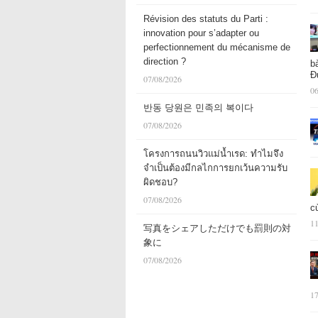
Révision des statuts du Parti :
innovation pour s’adapter ou
perfectionnement du mécanisme de
direction ?
b
Đ
07/08/2026
06
반동 당원은 민족의 복이다
07/08/2026
โครงการถนนวิวแม่น้ำเรด: ทำไมจึง
จำเป็นต้องมีกลไกการยกเว้นความรับ
ผิดชอบ?
07/08/2026
c
11
写真をシェアしただけでも罰則の対
象に
07/08/2026
17