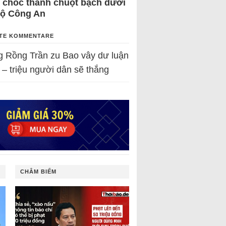
 chốc thành chuột bạch dưới
Bộ Công An
TE KOMMENTARE
g Rồng Trần
zu
Bao vây dư luận
 – triệu người dân sẽ thắng
CHÂM BIẾM