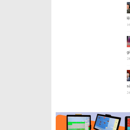
l
16
g
28
s
24