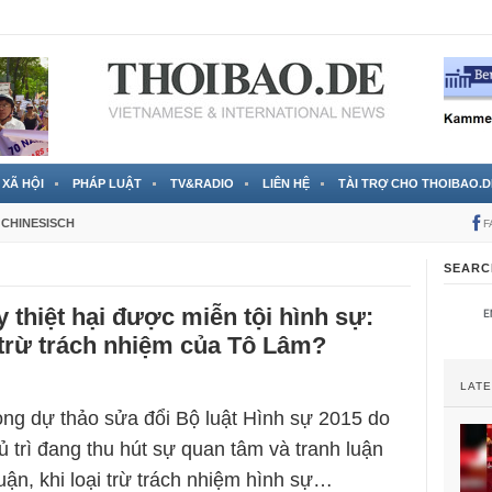
 đã được chính thức xác nhận
3 Jahren ago
XÃ HỘI
PHÁP LUẬT
TV&RADIO
LIÊN HỆ
TÀI TRỢ CHO THOIBAO.D
CHINESISCH
F
SEARC
 thiệt hại được miễn tội hình sự:
 trừ trách nhiệm của Tô Lâm?
LAT
ong dự thảo sửa đổi Bộ luật Hình sự 2015 do
 trì đang thu hút sự quan tâm và tranh luận
uận, khi loại trừ trách nhiệm hình sự…