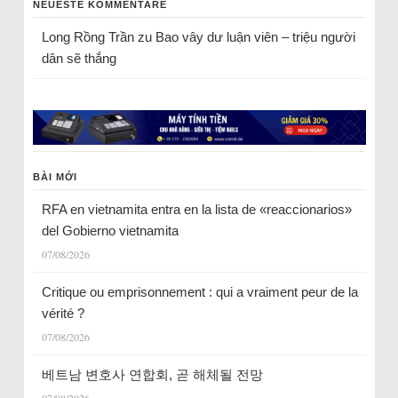
NEUESTE KOMMENTARE
Long Rồng Trần
zu
Bao vây dư luận viên – triệu người
dân sẽ thắng
BÀI MỚI
RFA en vietnamita entra en la lista de «reaccionarios»
del Gobierno vietnamita
07/08/2026
Critique ou emprisonnement : qui a vraiment peur de la
vérité ?
07/08/2026
베트남 변호사 연합회, 곧 해체될 전망