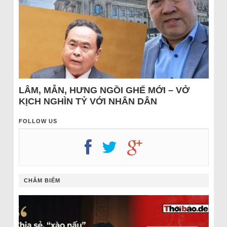
LÂM, MẪN, HƯNG NGỒI GHẾ MỚI – VỞ
KỊCH NGHÌN TỶ VỚI NHÂN DÂN
FOLLOW US
CHÂM BIẾM