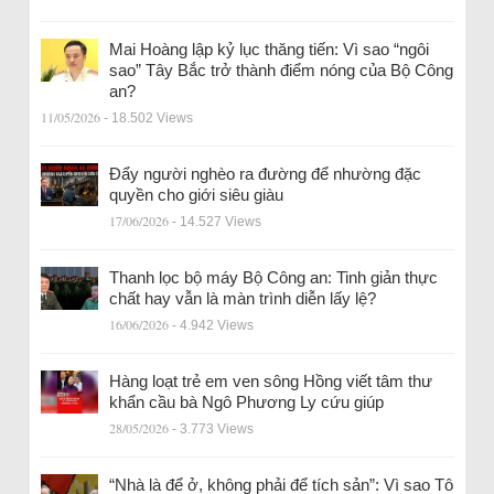
Mai Hoàng lập kỷ lục thăng tiến: Vì sao “ngôi
sao” Tây Bắc trở thành điểm nóng của Bộ Công
an?
11/05/2026
- 18.502 Views
Đẩy người nghèo ra đường để nhường đặc
quyền cho giới siêu giàu
17/06/2026
- 14.527 Views
Thanh lọc bộ máy Bộ Công an: Tinh giản thực
chất hay vẫn là màn trình diễn lấy lệ?
16/06/2026
- 4.942 Views
Hàng loạt trẻ em ven sông Hồng viết tâm thư
khẩn cầu bà Ngô Phương Ly cứu giúp
28/05/2026
- 3.773 Views
“Nhà là để ở, không phải để tích sản”: Vì sao Tô