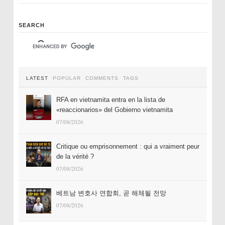
SEARCH
LATEST
POPULAR
COMMENTS
TAGS
RFA en vietnamita entra en la lista de
«reaccionarios» del Gobierno vietnamita
07/08/2026
Critique ou emprisonnement : qui a vraiment peur
de la vérité ?
07/08/2026
베트남 변호사 연합회, 곧 해체될 전망
07/08/2026