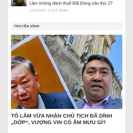
Lâm không đánh thuế Bất Động sản thứ 2?
24/05/2026
- 2.421 Views
TRUYỀN HÌNH
TÔ LÂM VỪA NHẬN CHỦ TỊCH ĐÃ DÍNH
„DỚP“, VƯỢNG VIN CÓ ÂM MƯU GÌ?