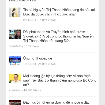
NHIỀU NGƯỜI XEM
Tin bà Nguyễn Thị Thanh Nhàn đang ẩn náu tại
Đức đã được chính thức xác nhận
07/08/2023
- 15.066 Views
Đài phát thanh và Truyền hình nhà nước
Slovakia (RTVS) công bố thông tin bà Nguyễn
Thị Thanh Nhàn trốn sang Đức!
06/08/2023
- 5.165 Views
Ủng hộ Thoibao.de
15/02/2018
- 24.056 Views
Mai Hoàng lập kỷ lục thăng tiến: Vì sao “ngôi
sao” Tây Bắc trở thành điểm nóng của Bộ Công
an?
11/05/2026
- 18.501 Views
Đẩy người nghèo ra đường để nhường đặc