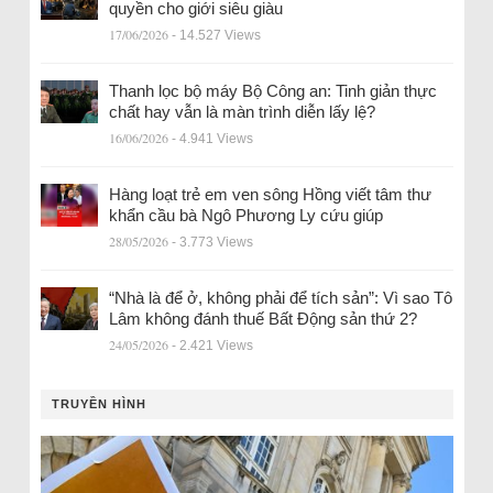
quyền cho giới siêu giàu
17/06/2026
- 14.527 Views
Thanh lọc bộ máy Bộ Công an: Tinh giản thực
chất hay vẫn là màn trình diễn lấy lệ?
16/06/2026
- 4.941 Views
Hàng loạt trẻ em ven sông Hồng viết tâm thư
khẩn cầu bà Ngô Phương Ly cứu giúp
28/05/2026
- 3.773 Views
“Nhà là để ở, không phải để tích sản”: Vì sao Tô
Lâm không đánh thuế Bất Động sản thứ 2?
24/05/2026
- 2.421 Views
TRUYỀN HÌNH