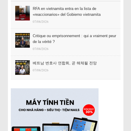
RFA en vietnamita entra en la lista de
«reaccionarios» del Gobierno vietnamita
07/08/2026
Critique ou emprisonnement : qui a vraiment peur
de la vérité ?
07/08/2026
베트남 변호사 연합회, 곧 해체될 전망
07/08/2026