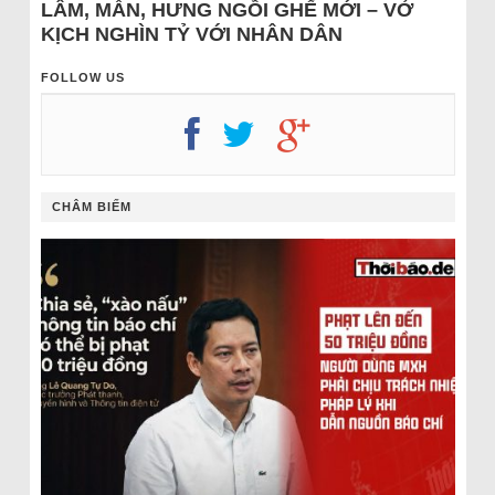
LÂM, MẪN, HƯNG NGỒI GHẾ MỚI – VỞ
KỊCH NGHÌN TỶ VỚI NHÂN DÂN
FOLLOW US
CHÂM BIẾM