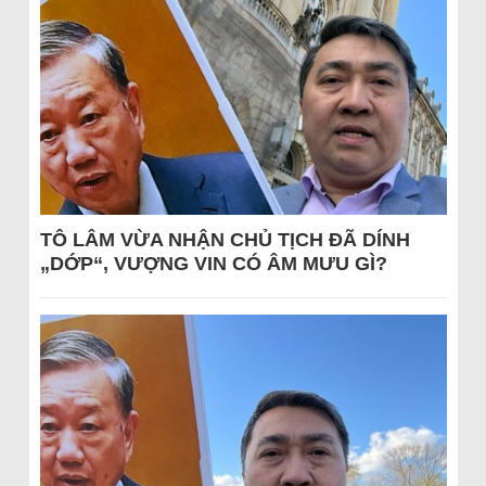
TÔ LÂM VỪA NHẬN CHỦ TỊCH ĐÃ DÍNH
„DỚP“, VƯỢNG VIN CÓ ÂM MƯU GÌ?