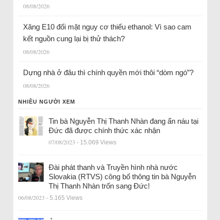
08/08/2026
Xăng E10 đối mặt nguy cơ thiếu ethanol: Vì sao cam
kết nguồn cung lại bị thử thách?
08/08/2026
Dựng nhà ở đâu thì chính quyền mới thôi “dòm ngó”?
08/08/2026
NHIỀU NGƯỜI XEM
Tin bà Nguyễn Thị Thanh Nhàn đang ẩn náu tại
Đức đã được chính thức xác nhận
07/08/2023
- 15.069 Views
Đài phát thanh và Truyền hình nhà nước
Slovakia (RTVS) công bố thông tin bà Nguyễn
Thị Thanh Nhàn trốn sang Đức!
06/08/2023
- 5.165 Views