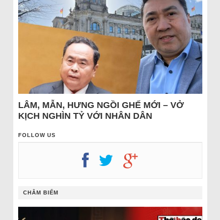
LÂM, MẪN, HƯNG NGỒI GHẾ MỚI – VỞ
KỊCH NGHÌN TỶ VỚI NHÂN DÂN
FOLLOW US
CHÂM BIẾM