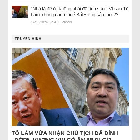
“Nhà là để ở, không phải để tích sản”: Vì sao Tô
Lâm không đánh thuế Bất Động sản thứ 2?
24/05/2026
- 2.426 Views
TRUYỀN HÌNH
TÔ LÂM VỪA NHẬN CHỦ TỊCH ĐÃ DÍNH