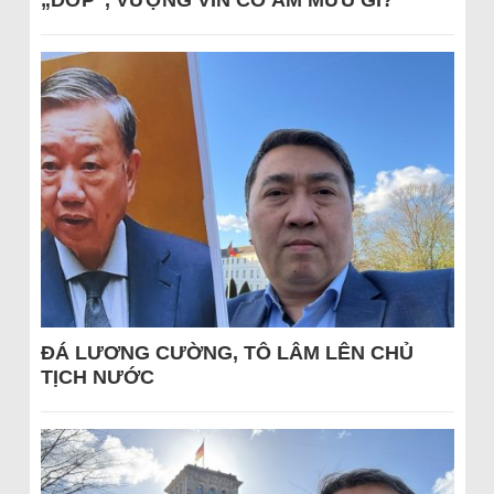
„DỚP“, VƯỢNG VIN CÓ ÂM MƯU GÌ?
ĐÁ LƯƠNG CƯỜNG, TÔ LÂM LÊN CHỦ
TỊCH NƯỚC