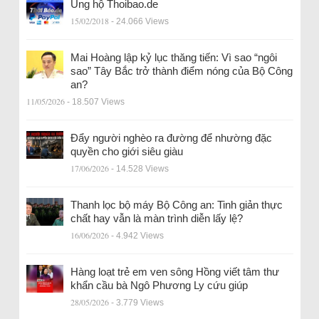
Ủng hộ Thoibao.de
15/02/2018
- 24.066 Views
Mai Hoàng lập kỷ lục thăng tiến: Vì sao “ngôi
sao” Tây Bắc trở thành điểm nóng của Bộ Công
an?
11/05/2026
- 18.507 Views
Đẩy người nghèo ra đường để nhường đặc
quyền cho giới siêu giàu
17/06/2026
- 14.528 Views
Thanh lọc bộ máy Bộ Công an: Tinh giản thực
chất hay vẫn là màn trình diễn lấy lệ?
16/06/2026
- 4.942 Views
Hàng loạt trẻ em ven sông Hồng viết tâm thư
khẩn cầu bà Ngô Phương Ly cứu giúp
28/05/2026
- 3.779 Views