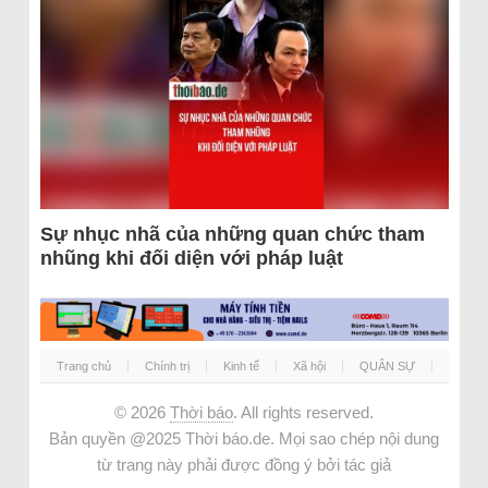
Sự nhục nhã của những quan chức tham
nhũng khi đối diện với pháp luật
Trang chủ
Chính trị
Kinh tế
Xã hội
QUÂN SỰ
© 2026
Thời báo
. All rights reserved.
Bản quyền @2025 Thời báo.de. Mọi sao chép nội dung
từ trang này phải được đồng ý bởi tác giả