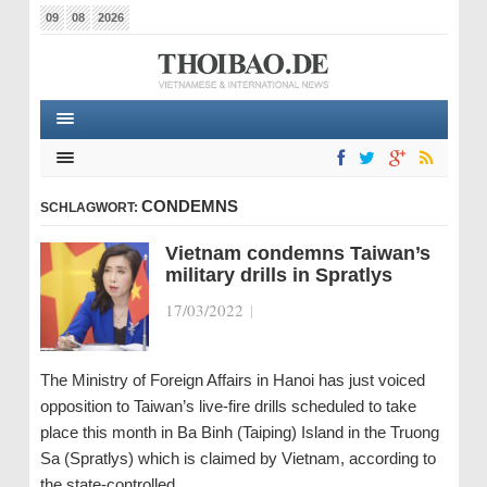
09
08
2026
CONDEMNS
SCHLAGWORT:
Vietnam condemns Taiwan’s
military drills in Spratlys
17/03/2022
|
The Ministry of Foreign Affairs in Hanoi has just voiced
opposition to Taiwan’s live-fire drills scheduled to take
place this month in Ba Binh (Taiping) Island in the Truong
Sa (Spratlys) which is claimed by Vietnam, according to
the state-controlled…