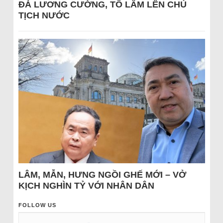
ĐÁ LƯƠNG CƯỜNG, TÔ LÂM LÊN CHỦ
TỊCH NƯỚC
LÂM, MẪN, HƯNG NGỒI GHẾ MỚI – VỞ
KỊCH NGHÌN TỶ VỚI NHÂN DÂN
FOLLOW US