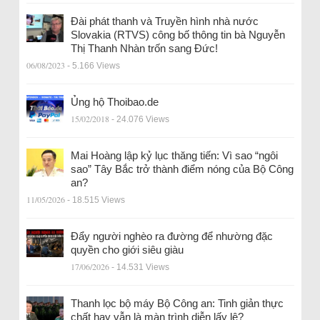
Đài phát thanh và Truyền hình nhà nước
Slovakia (RTVS) công bố thông tin bà Nguyễn
Thị Thanh Nhàn trốn sang Đức!
06/08/2023
- 5.166 Views
Ủng hộ Thoibao.de
15/02/2018
- 24.076 Views
Mai Hoàng lập kỷ lục thăng tiến: Vì sao “ngôi
sao” Tây Bắc trở thành điểm nóng của Bộ Công
an?
11/05/2026
- 18.515 Views
Đẩy người nghèo ra đường để nhường đặc
quyền cho giới siêu giàu
17/06/2026
- 14.531 Views
Thanh lọc bộ máy Bộ Công an: Tinh giản thực
chất hay vẫn là màn trình diễn lấy lệ?