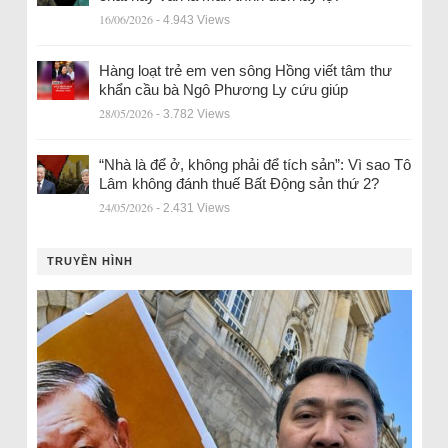
16/06/2026
- 4.943 Views
Hàng loạt trẻ em ven sông Hồng viết tâm thư
khẩn cầu bà Ngô Phương Ly cứu giúp
28/05/2026
- 3.782 Views
“Nhà là để ở, không phải để tích sản”: Vì sao Tô
Lâm không đánh thuế Bất Động sản thứ 2?
24/05/2026
- 2.431 Views
TRUYỀN HÌNH