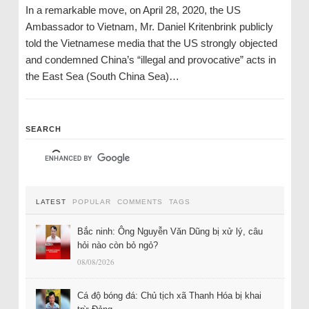
In a remarkable move, on April 28, 2020, the US
Ambassador to Vietnam, Mr. Daniel Kritenbrink publicly
told the Vietnamese media that the US strongly objected
and condemned China’s “illegal and provocative” acts in
the East Sea (South China Sea)…
SEARCH
LATEST
POPULAR
COMMENTS
TAGS
Bắc ninh: Ông Nguyễn Văn Dũng bị xử lý, câu
hỏi nào còn bỏ ngỏ?
08/08/2026
Cá độ bóng đá: Chủ tịch xã Thanh Hóa bị khai