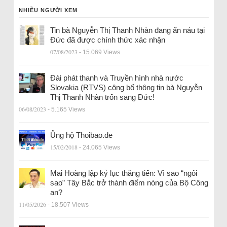
NHIỀU NGƯỜI XEM
Tin bà Nguyễn Thị Thanh Nhàn đang ẩn náu tại
Đức đã được chính thức xác nhận
07/08/2023
- 15.069 Views
Đài phát thanh và Truyền hình nhà nước
Slovakia (RTVS) công bố thông tin bà Nguyễn
Thị Thanh Nhàn trốn sang Đức!
06/08/2023
- 5.165 Views
Ủng hộ Thoibao.de
15/02/2018
- 24.065 Views
Mai Hoàng lập kỷ lục thăng tiến: Vì sao “ngôi
sao” Tây Bắc trở thành điểm nóng của Bộ Công
an?
11/05/2026
- 18.507 Views