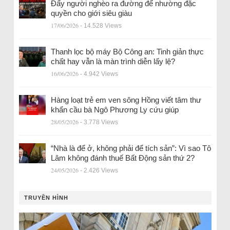
Đẩy người nghèo ra đường để nhường đặc
quyền cho giới siêu giàu
17/06/2026
- 14.528 Views
Thanh lọc bộ máy Bộ Công an: Tinh giản thực
chất hay vẫn là màn trình diễn lấy lệ?
16/06/2026
- 4.942 Views
Hàng loạt trẻ em ven sông Hồng viết tâm thư
khẩn cầu bà Ngô Phương Ly cứu giúp
28/05/2026
- 3.778 Views
“Nhà là để ở, không phải để tích sản”: Vì sao Tô
Lâm không đánh thuế Bất Động sản thứ 2?
24/05/2026
- 2.426 Views
TRUYỀN HÌNH