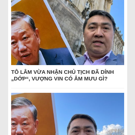
TÔ LÂM VỪA NHẬN CHỦ TỊCH ĐÃ DÍNH
„DỚP“, VƯỢNG VIN CÓ ÂM MƯU GÌ?