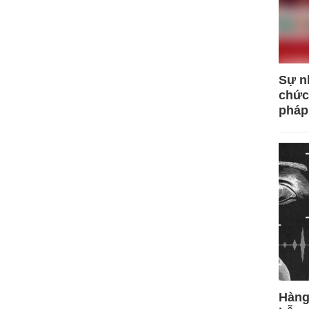
Sự n
chức
pháp
Hàng