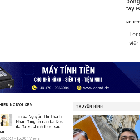
bỗng
tay 
NEUES
Lon
viên
HIỀU NGƯỜI XEM
TRUYỀN HÌNH
Tin bà Nguyễn Thị Thanh
Nhàn đang ẩn náu tại Đức
đã được chính thức xác
hận
/08/2023
- 15.067 Views