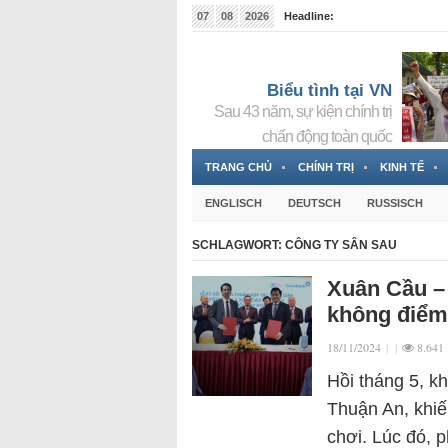
07
08
2026
Headline:
Tin bà Nguyễn Thị Thanh Nhàn đang ẩn náu tại Đức
Biểu tình tại VN
Sau 43 năm, sự kiện chính trị
chấn động toàn quốc
TRANG CHỦ
CHÍNH TRỊ
KINH TẾ
ENGLISCH
DEUTSCH
RUSSISCH
SCHLAGWORT:
CÔNG TY SÂN SAU
Xuân Cầu – 
không điể
18/11/2024
|
|
8.641
Hồi tháng 5, k
Thuận An, khiế
chơi. Lúc đó, 