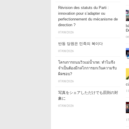
Révision des statuts du Parti :
innovation pour s’adapter ou
perfectionnement du mécanisme de
direction ?
b
Đ
07/08/2026
06
반동 당원은 민족의 복이다
07/08/2026
โครงการถนนวิวแม่น้ำเรด: ทำไมจึง
จำเป็นต้องมีกลไกการยกเว้นความรับ
ผิดชอบ?
07/08/2026
c
11
写真をシェアしただけでも罰則の対
象に
07/08/2026
17