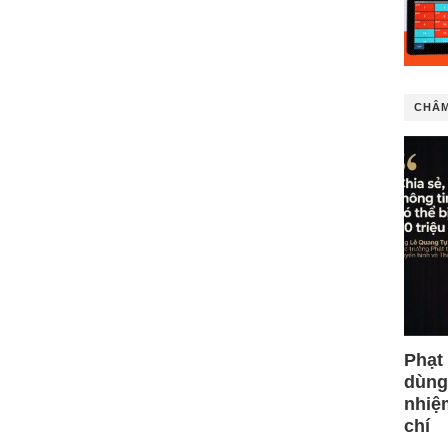
CHÂM
Phạt
dùng
nhiệ
chí