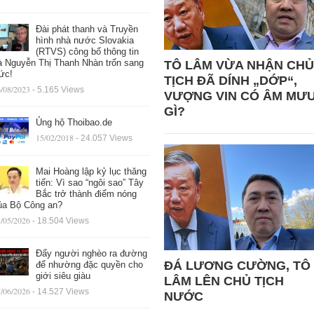
Đài phát thanh và Truyền
hình nhà nước Slovakia
(RTVS) công bố thông tin
à Nguyễn Thị Thanh Nhàn trốn sang
TÔ LÂM VỪA NHẬN CHỦ
ức!
TỊCH ĐÃ DÍNH „DỚP“,
/08/2023
- 5.165 Views
VƯỢNG VIN CÓ ÂM MƯ
GÌ?
Ủng hộ Thoibao.de
15/02/2018
- 24.057 Views
Mai Hoàng lập kỷ lục thăng
tiến: Vì sao “ngôi sao” Tây
Bắc trở thành điểm nóng
ủa Bộ Công an?
/05/2026
- 18.504 Views
Đẩy người nghèo ra đường
ĐÁ LƯƠNG CƯỜNG, TÔ
để nhường đặc quyền cho
giới siêu giàu
LÂM LÊN CHỦ TỊCH
/06/2026
- 14.527 Views
NƯỚC