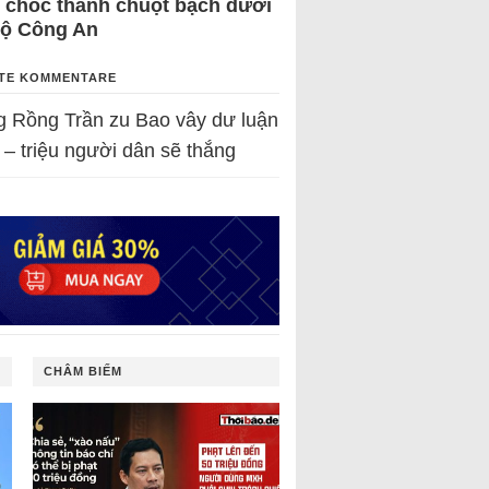
 chốc thành chuột bạch dưới
Bộ Công An
TE KOMMENTARE
g Rồng Trần
zu
Bao vây dư luận
 – triệu người dân sẽ thắng
CHÂM BIẾM