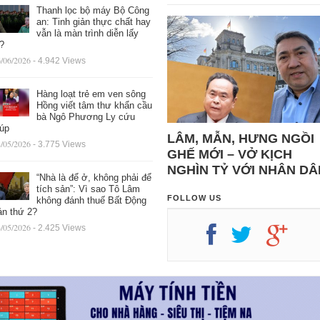
Thanh lọc bộ máy Bộ Công
an: Tinh giản thực chất hay
vẫn là màn trình diễn lấy
ệ?
/06/2026
- 4.942 Views
Hàng loạt trẻ em ven sông
Hồng viết tâm thư khẩn cầu
bà Ngô Phương Ly cứu
iúp
LÂM, MẪN, HƯNG NGỒI
/05/2026
- 3.775 Views
GHẾ MỚI – VỞ KỊCH
NGHÌN TỶ VỚI NHÂN DÂ
“Nhà là để ở, không phải để
tích sản”: Vì sao Tô Lâm
FOLLOW US
không đánh thuế Bất Động
ản thứ 2?
/05/2026
- 2.425 Views