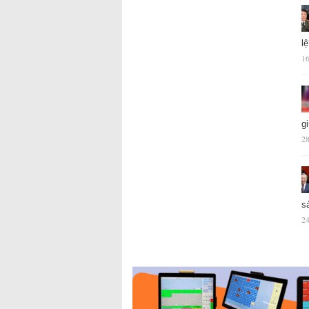
l
16
g
28
s
24