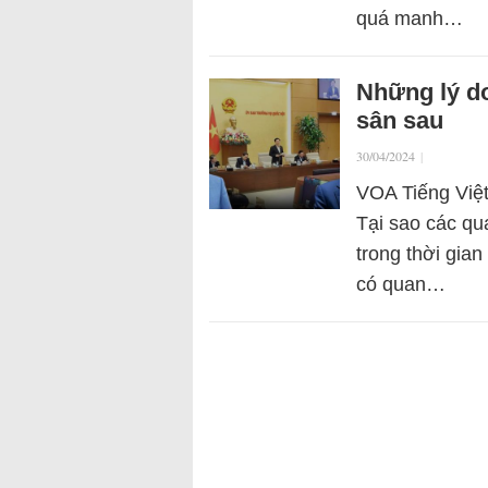
quá manh…
Những lý do
sân sau
30/04/2024
|
VOA Tiếng Việt
Tại sao các qu
trong thời gia
có quan…