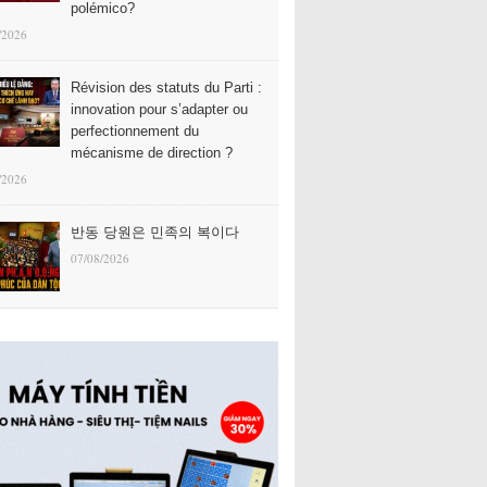
polémico?
/2026
Révision des statuts du Parti :
innovation pour s’adapter ou
perfectionnement du
mécanisme de direction ?
/2026
반동 당원은 민족의 복이다
07/08/2026