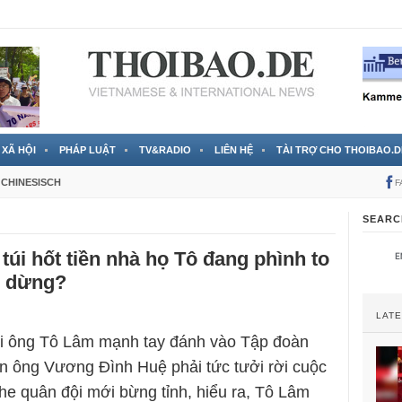
 đã được chính thức xác nhận
3 Jahren ago
XÃ HỘI
PHÁP LUẬT
TV&RADIO
LIÊN HỆ
TÀI TRỢ CHO THOIBAO.D
CHINESISCH
F
SEARC
túi hốt tiền nhà họ Tô đang phình to
m dừng?
LAT
hi ông Tô Lâm mạnh tay đánh vào Tập đoàn
n ông Vương Đình Huệ phải tức tưởi rời cuộc
phe quân đội mới bừng tỉnh, hiểu ra, Tô Lâm