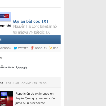
Đại án bắt cóc TXT
Nguyễn Hải Long bị kết án hỗ
trợ mật vụ VN bắt cóc TXT
E
ACEBOOK
TWITTER
GOOGLE+
RSS
H
EST
POPULAR
COMMENTS
TAGS
Repetición de exámenes en
Tuyên Quang: ¿una solución
justa o un precedente