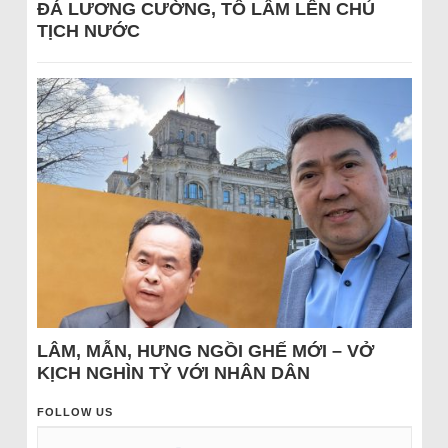
ĐÁ LƯƠNG CƯỜNG, TÔ LÂM LÊN CHỦ
TỊCH NƯỚC
LÂM, MẪN, HƯNG NGỒI GHẾ MỚI – VỞ
KỊCH NGHÌN TỶ VỚI NHÂN DÂN
FOLLOW US