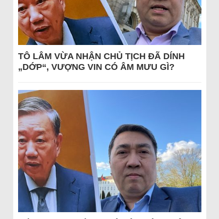
TÔ LÂM VỪA NHẬN CHỦ TỊCH ĐÃ DÍNH
„DỚP“, VƯỢNG VIN CÓ ÂM MƯU GÌ?