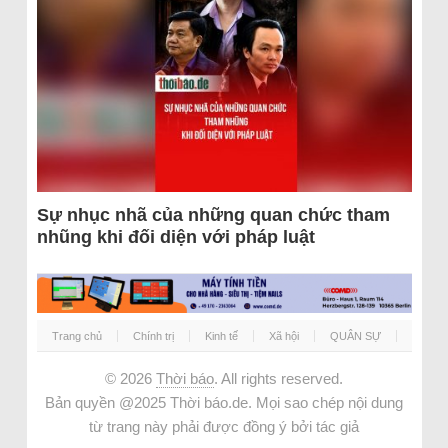
Sự nhục nhã của những quan chức tham
nhũng khi đối diện với pháp luật
Trang chủ
Chính trị
Kinh tế
Xã hội
QUÂN SỰ
© 2026
Thời báo
. All rights reserved.
Bản quyền @2025 Thời báo.de. Mọi sao chép nội dung
từ trang này phải được đồng ý bởi tác giả