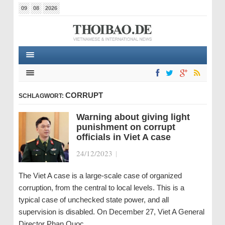
09
08
2026
CORRUPT
SCHLAGWORT:
Warning about giving light
punishment on corrupt
officials in Viet A case
24/12/2023
|
The Viet A case is a large-scale case of organized
corruption, from the central to local levels. This is a
typical case of unchecked state power, and all
supervision is disabled. On December 27, Viet A General
Director Phan Quoc…