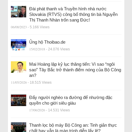
Đài phát thanh và Truyền hình nhà nước
Slovakia (RTVS) công bố thông tin bà Nguyễn
Thị Thanh Nhàn trốn sang Đức!
06/08/2023
- 5.166 Views
Ủng hộ Thoibao.de
15/02/2018
- 24.076 Views
Mai Hoàng lập kỷ lục thăng tiến: Vì sao “ngôi
sao” Tây Bắc trở thành điểm nóng của Bộ Công
an?
11/05/2026
- 18.515 Views
Đẩy người nghèo ra đường để nhường đặc
quyền cho giới siêu giàu
17/06/2026
- 14.531 Views
Thanh lọc bộ máy Bộ Công an: Tinh giản thực
chất hay vẫn là màn trình diễn lấy lệ?