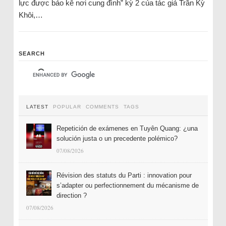
lực được bảo kê nơi cung đình” kỳ 2 của tác giả Trần Kỳ
Khôi,…
SEARCH
LATEST
POPULAR
COMMENTS
TAGS
Repetición de exámenes en Tuyên Quang: ¿una
solución justa o un precedente polémico?
07/08/2026
Révision des statuts du Parti : innovation pour
s’adapter ou perfectionnement du mécanisme de
direction ?
07/08/2026