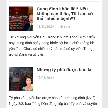
Cung đình khốc liệt! Nếu
không cẩn thận, Tô Lâm có
thể “nhiễm bệnh”?
01/10/2024
|
|
6.578
Từ khi ông Nguyễn Phú Trọng lên làm Tổng Bí thư đến
nay, cung đình ngày càng khốc liệt hơn, chứ không hề
yên tĩnh. Chưa có nhiệm kỳ nào mà số uỷ viên Trung
ương Đảng và uỷ viên…
Những tỷ phú được bảo kê
07/03/2024
|
Tỷ phú và quyền lực được bảo kê nơi cung đình (Kỳ 2)
Ngày 3/3, báo Tiếng Dân đăng tiếp bài “Tỷ phú và quyền