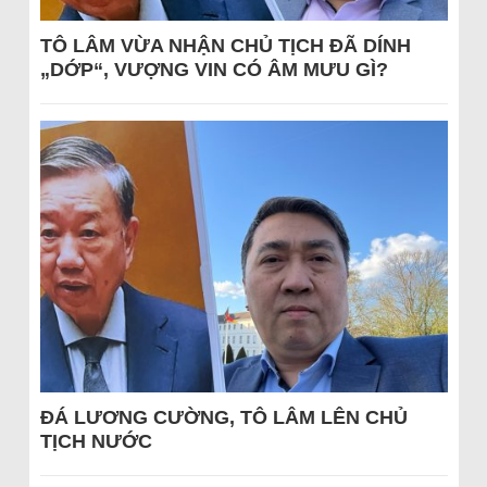
TÔ LÂM VỪA NHẬN CHỦ TỊCH ĐÃ DÍNH
„DỚP“, VƯỢNG VIN CÓ ÂM MƯU GÌ?
ĐÁ LƯƠNG CƯỜNG, TÔ LÂM LÊN CHỦ
TỊCH NƯỚC