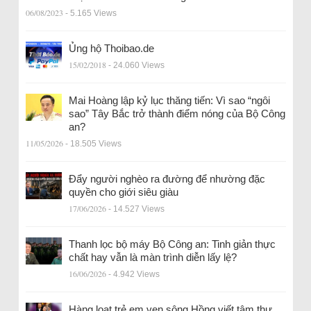
06/08/2023
- 5.165 Views
Ủng hộ Thoibao.de
15/02/2018
- 24.060 Views
Mai Hoàng lập kỷ lục thăng tiến: Vì sao “ngôi
sao” Tây Bắc trở thành điểm nóng của Bộ Công
an?
11/05/2026
- 18.505 Views
Đẩy người nghèo ra đường để nhường đặc
quyền cho giới siêu giàu
17/06/2026
- 14.527 Views
Thanh lọc bộ máy Bộ Công an: Tinh giản thực
chất hay vẫn là màn trình diễn lấy lệ?
16/06/2026
- 4.942 Views
Hàng loạt trẻ em ven sông Hồng viết tâm thư