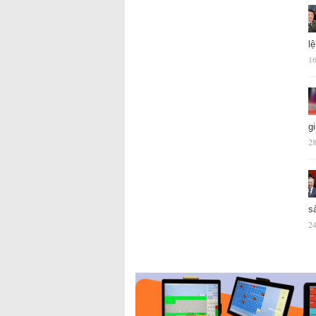
l
16
g
28
s
24