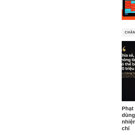
CHÂM
Phạt
dùng
nhiệ
chí