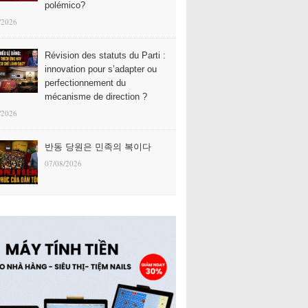
polémico?
/2026
Révision des statuts du Parti :
innovation pour s’adapter ou
perfectionnement du
mécanisme de direction ?
/2026
반동 당원은 민족의 복이다
07/08/2026