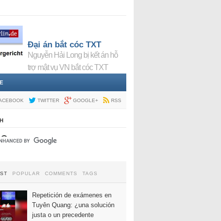
Đại án bắt cóc TXT
Nguyễn Hải Long bị kết án hỗ
trợ mật vụ VN bắt cóc TXT
E
ACEBOOK
TWITTER
GOOGLE+
RSS
H
EST
POPULAR
COMMENTS
TAGS
Repetición de exámenes en
Tuyên Quang: ¿una solución
justa o un precedente