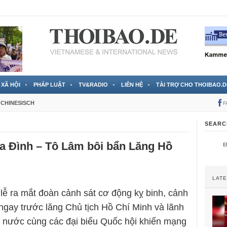
 đã được chính thức xác nhận
3 Jahren ago
XÃ HỘI
PHÁP LUẬT
TV&RADIO
LIÊN HỆ
TÀI TRỢ CHO THOIBAO.D
CHINESISCH
F
SEARC
a Đình – Tô Lâm bôi bẩn Lăng Hồ
LAT
 lễ ra mắt đoàn cảnh sát cơ động kỵ binh, cảnh
ngay trước lăng Chủ tịch Hồ Chí Minh và lãnh
 nước cùng các đại biểu Quốc hội khiến mạng