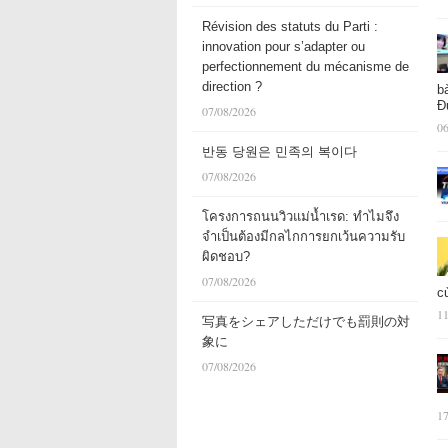
Révision des statuts du Parti :
innovation pour s’adapter ou
perfectionnement du mécanisme de
direction ?
b
Đ
07/08/2026
06
반동 당원은 민족의 복이다
07/08/2026
โครงการถนนวิวแม่น้ำเรด: ทำไมจึง
จำเป็นต้องมีกลไกการยกเว้นความรับ
ผิดชอบ?
07/08/2026
c
11
写真をシェアしただけでも罰則の対
象に
07/08/2026
17