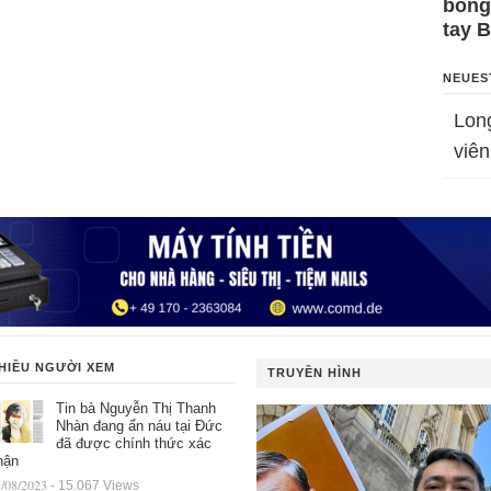
bỗng
tay 
NEUES
Lon
viên
HIỀU NGƯỜI XEM
TRUYỀN HÌNH
Tin bà Nguyễn Thị Thanh
Nhàn đang ẩn náu tại Đức
đã được chính thức xác
hận
/08/2023
- 15.067 Views