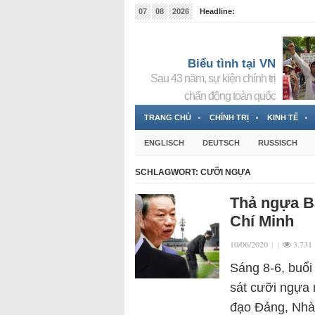
07
08
2026
Headline:
Tin bà Nguyễn Thị Thanh Nhàn đang ẩn náu tại Đức
Biểu tình tại VN
Sau 43 năm, sự kiện chính trị
chấn động toàn quốc
TRANG CHỦ
CHÍNH TRỊ
KINH TẾ
ENGLISCH
DEUTSCH
RUSSISCH
SCHLAGWORT:
CƯỠI NGỰA
Thả ngựa B
Chí Minh
10/06/2020
|
|
3.731
Sáng 8-6, buổi
sát cưỡi ngựa 
đạo Đảng, Nhà