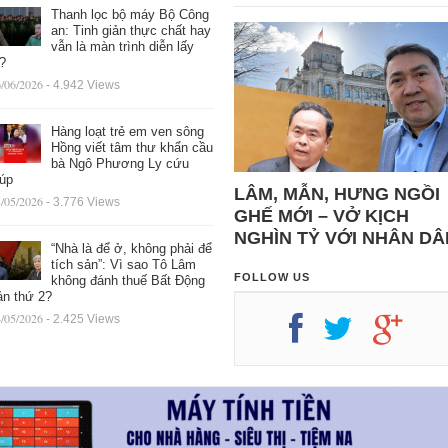
Thanh lọc bộ máy Bộ Công
an: Tinh giản thực chất hay
vẫn là màn trình diễn lấy
ệ?
/06/2026
- 4.942 Views
Hàng loạt trẻ em ven sông
Hồng viết tâm thư khẩn cầu
bà Ngô Phương Ly cứu
iúp
LÂM, MẪN, HƯNG NGỒI
/05/2026
- 3.776 Views
GHẾ MỚI – VỞ KỊCH
NGHÌN TỶ VỚI NHÂN DÂ
“Nhà là để ở, không phải để
tích sản”: Vì sao Tô Lâm
FOLLOW US
không đánh thuế Bất Động
ản thứ 2?
/05/2026
- 2.425 Views