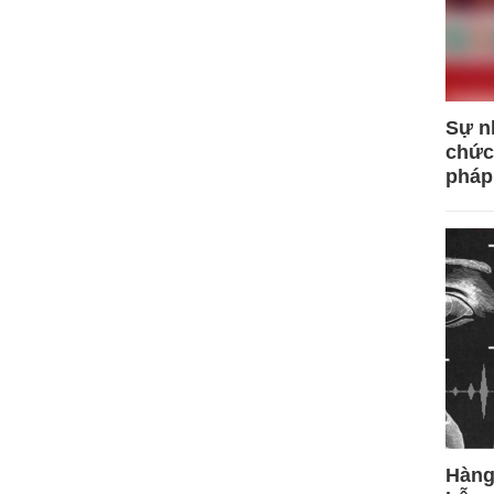
Sự n
chức
pháp
Hàng