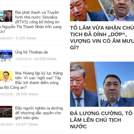
Đài phát thanh và Truyền
hình nhà nước Slovakia
(RTVS) công bố thông tin
à Nguyễn Thị Thanh Nhàn trốn sang
TÔ LÂM VỪA NHẬN CHỦ
ức!
TỊCH ĐÃ DÍNH „DỚP“,
/08/2023
- 5.165 Views
VƯỢNG VIN CÓ ÂM MƯ
GÌ?
Ủng hộ Thoibao.de
15/02/2018
- 24.059 Views
Mai Hoàng lập kỷ lục thăng
tiến: Vì sao “ngôi sao” Tây
Bắc trở thành điểm nóng
ủa Bộ Công an?
/05/2026
- 18.505 Views
Đẩy người nghèo ra đường
ĐÁ LƯƠNG CƯỜNG, TÔ
để nhường đặc quyền cho
giới siêu giàu
LÂM LÊN CHỦ TỊCH
/06/2026
- 14.527 Views
NƯỚC