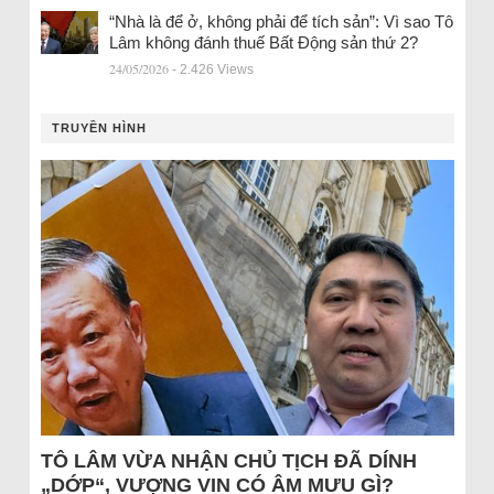
“Nhà là để ở, không phải để tích sản”: Vì sao Tô
Lâm không đánh thuế Bất Động sản thứ 2?
24/05/2026
- 2.426 Views
TRUYỀN HÌNH
TÔ LÂM VỪA NHẬN CHỦ TỊCH ĐÃ DÍNH
„DỚP“, VƯỢNG VIN CÓ ÂM MƯU GÌ?