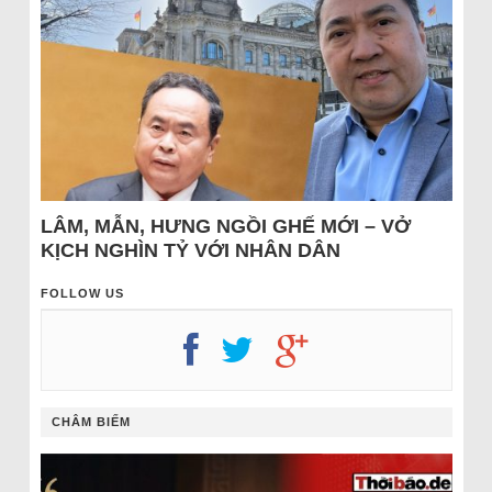
LÂM, MẪN, HƯNG NGỒI GHẾ MỚI – VỞ
KỊCH NGHÌN TỶ VỚI NHÂN DÂN
FOLLOW US
CHÂM BIẾM