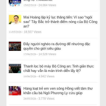
15/02/2018
- 24.064 Views
Mai Hoàng lập kỷ lục thăng tiến: Vì sao “ngôi
sao” Tây Bắc trở thành điểm nóng của Bộ Công
an?
11/05/2026
- 18.507 Views
Đẩy người nghèo ra đường để nhường đặc
quyền cho giới siêu giàu
17/06/2026
- 14.528 Views
Thanh lọc bộ máy Bộ Công an: Tinh giản thực
chất hay vẫn là màn trình diễn lấy lệ?
16/06/2026
- 4.942 Views
Hàng loạt trẻ em ven sông Hồng viết tâm thư
khẩn cầu bà Ngô Phương Ly cứu giúp
28/05/2026
- 3.778 Views