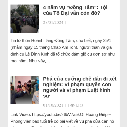
4 năm vụ “Đồng Tâm”: Tội
của Tô Đại vẫn còn đó?
28/01/2024
|
Tin từ thôn Hoành, làng Đồng Tâm, cho biết, ngày 25/1
(nhằm ngày 15 tháng Chạp Âm lịch), người thân và gia
đình cụ Lê Đình Kình đã tổ chức đám giỗ cụ đơn sơ như
mọi năm. Như vậy,…
Phá cửa cưỡng chế dân đi xét
nghiệm: Vi phạm quyền con
người và vi phạm Luật hình
sự
01/10/2021
|
|
1.163
Link Video: https://youtu.be/ztlbV7a5kOI Hoàng Điệp –
Phóng viên báo tuổi trẻ có bài viết về vụ phá cửa căn hộ