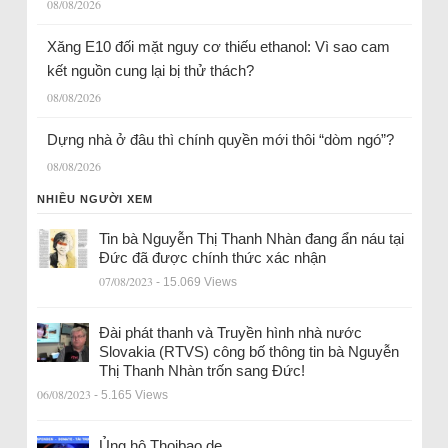
08/08/2026
Xăng E10 đối mặt nguy cơ thiếu ethanol: Vì sao cam
kết nguồn cung lại bị thử thách?
08/08/2026
Dựng nhà ở đâu thì chính quyền mới thôi “dòm ngó”?
08/08/2026
NHIỀU NGƯỜI XEM
Tin bà Nguyễn Thị Thanh Nhàn đang ẩn náu tại
Đức đã được chính thức xác nhận
07/08/2023
- 15.069 Views
Đài phát thanh và Truyền hình nhà nước
Slovakia (RTVS) công bố thông tin bà Nguyễn
Thị Thanh Nhàn trốn sang Đức!
06/08/2023
- 5.165 Views
Ủng hộ Thoibao.de