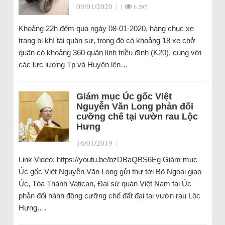
09/01/2020
|
|
6.297
Khoảng 22h đêm qua ngày 08-01-2020, hàng chục xe
trang bị khí tài quân sự, trong đó có khoảng 18 xe chở
quân có khoảng 360 quân lính triều đình (K20), cùng với
các lực lượng Tp và Huyện lên…
Giám mục Úc gốc Việt
Nguyễn Văn Long phản đối
cưỡng chế tại vườn rau Lộc
Hưng
16/01/2019
|
Link Video: https://youtu.be/bzDBaQBS6Eg Giám mục
Úc gốc Việt Nguyễn Văn Long gửi thư tới Bộ Ngoại giao
Úc, Tòa Thánh Vatican, Đại sứ quán Việt Nam tại Úc
phản đối hành động cưỡng chế đất đai tại vườn rau Lộc
Hưng.…