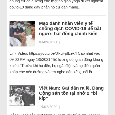
chung cư để cưỡng chế một cô giáo yoga đi xét nghiệm
covid-19 đang gây phẫn nộ cư dân mạng.…
Mạo danh nhân viên y tế
chống dịch COVID-19 để bắt
người bất đồng chính kiến
04/09/2021
|
Link Video: https://youtu.be/0lkuFpfEek4 Cập nhật vào
09:00 PM ngày 1/9/2021 “Số lượng công an đông khủng
khiếp’ “Trước khi họ đến, họ ngắt điện và họ điều quân
khắp các nẻo đường và em nghe dân kể lại nói là…
Việt Nam: Gạt dân ra lề, Đảng
Cộng sản tồn tại nhờ 2 “bí
kíp”
15/02/2020
|