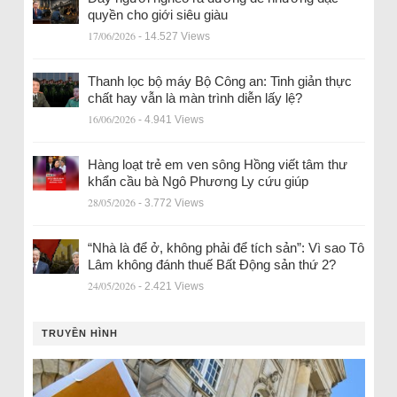
quyền cho giới siêu giàu
17/06/2026
- 14.527 Views
Thanh lọc bộ máy Bộ Công an: Tinh giản thực
chất hay vẫn là màn trình diễn lấy lệ?
16/06/2026
- 4.941 Views
Hàng loạt trẻ em ven sông Hồng viết tâm thư
khẩn cầu bà Ngô Phương Ly cứu giúp
28/05/2026
- 3.772 Views
“Nhà là để ở, không phải để tích sản”: Vì sao Tô
Lâm không đánh thuế Bất Động sản thứ 2?
24/05/2026
- 2.421 Views
TRUYỀN HÌNH