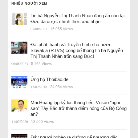
NHIỀU NGƯỜI XEM
Tin bà Nguyễn Thị Thanh Nhàn đang ẩn náu tại
Đức đã được chính thức xác nhận
07/08/2023
- 15.065 Views
Đài phát thanh và Truyền hình nhà nước
Slovakia (RTVS) công bố thông tin bà Nguyễn
Thị Thanh Nhàn trốn sang Đức!
06/08/2023
- 5.165 Views
Ủng hộ Thoibao.de
15/02/2018
- 24.054 Views
Mai Hoàng lập kỷ lục thăng tiến: Vì sao “ngôi
sao” Tây Bắc trở thành điểm nóng của Bộ Công
an?
11/05/2026
- 18.500 Views
Đẩy người nghèo ra đường để nhường đặc