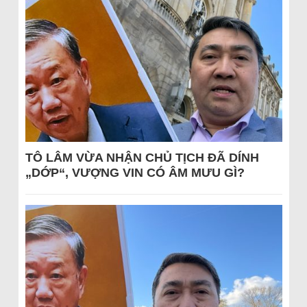
TÔ LÂM VỪA NHẬN CHỦ TỊCH ĐÃ DÍNH
„DỚP“, VƯỢNG VIN CÓ ÂM MƯU GÌ?