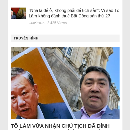
“Nhà là để ở, không phải để tích sản”: Vì sao Tô
Lâm không đánh thuế Bất Động sản thứ 2?
24/05/2026
- 2.425 Views
TRUYỀN HÌNH
TÔ LÂM VỪA NHẬN CHỦ TỊCH ĐÃ DÍNH