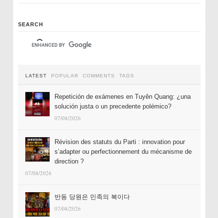
SEARCH
LATEST
POPULAR
COMMENTS
TAGS
Repetición de exámenes en Tuyên Quang: ¿una
solución justa o un precedente polémico?
07/08/2026
Révision des statuts du Parti : innovation pour
s’adapter ou perfectionnement du mécanisme de
direction ?
07/08/2026
반동 당원은 민족의 복이다
07/08/2026