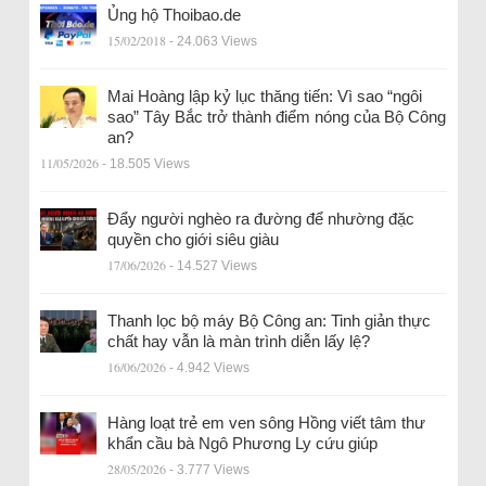
Ủng hộ Thoibao.de
15/02/2018
- 24.063 Views
Mai Hoàng lập kỷ lục thăng tiến: Vì sao “ngôi
sao” Tây Bắc trở thành điểm nóng của Bộ Công
an?
11/05/2026
- 18.505 Views
Đẩy người nghèo ra đường để nhường đặc
quyền cho giới siêu giàu
17/06/2026
- 14.527 Views
Thanh lọc bộ máy Bộ Công an: Tinh giản thực
chất hay vẫn là màn trình diễn lấy lệ?
16/06/2026
- 4.942 Views
Hàng loạt trẻ em ven sông Hồng viết tâm thư
khẩn cầu bà Ngô Phương Ly cứu giúp
28/05/2026
- 3.777 Views