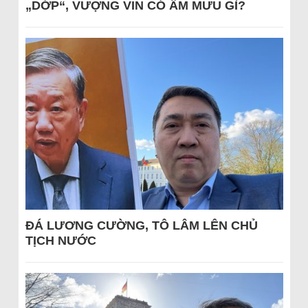
„DỚP“, VƯỢNG VIN CÓ ÂM MƯU GÌ?
ĐÁ LƯƠNG CƯỜNG, TÔ LÂM LÊN CHỦ
TỊCH NƯỚC