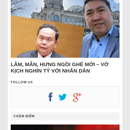
LÂM, MẪN, HƯNG NGỒI GHẾ MỚI – VỞ
KỊCH NGHÌN TỶ VỚI NHÂN DÂN
FOLLOW US
CHÂM BIẾM