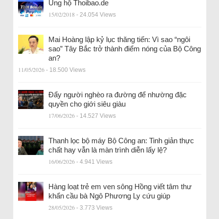
Ủng hộ Thoibao.de
15/02/2018
- 24.054 Views
Mai Hoàng lập kỷ lục thăng tiến: Vì sao “ngôi
sao” Tây Bắc trở thành điểm nóng của Bộ Công
an?
11/05/2026
- 18.500 Views
Đẩy người nghèo ra đường để nhường đặc
quyền cho giới siêu giàu
17/06/2026
- 14.527 Views
Thanh lọc bộ máy Bộ Công an: Tinh giản thực
chất hay vẫn là màn trình diễn lấy lệ?
16/06/2026
- 4.941 Views
Hàng loạt trẻ em ven sông Hồng viết tâm thư
khẩn cầu bà Ngô Phương Ly cứu giúp
28/05/2026
- 3.773 Views