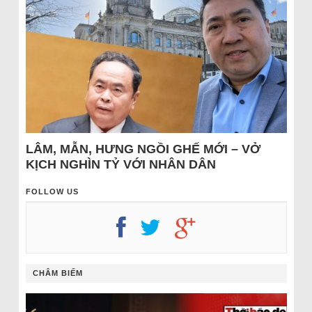
LÂM, MẪN, HƯNG NGỒI GHẾ MỚI – VỞ
KỊCH NGHÌN TỶ VỚI NHÂN DÂN
FOLLOW US
CHÂM BIẾM