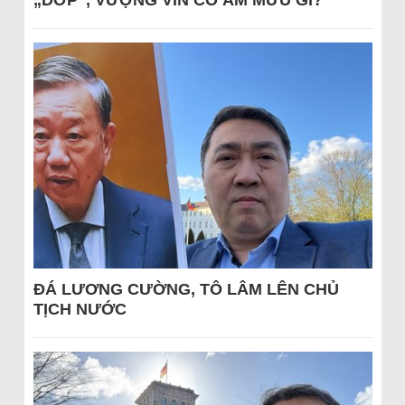
„DỚP“, VƯỢNG VIN CÓ ÂM MƯU GÌ?
ĐÁ LƯƠNG CƯỜNG, TÔ LÂM LÊN CHỦ
TỊCH NƯỚC