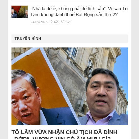
“Nhà là để ở, không phải để tích sản”: Vì sao Tô
Lâm không đánh thuế Bất Động sản thứ 2?
24/05/2026
- 2.421 Views
TRUYỀN HÌNH
TÔ LÂM VỪA NHẬN CHỦ TỊCH ĐÃ DÍNH