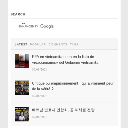
SEARCH
LATEST
POPULAR
COMMENTS
TAGS
RFA en vietnamita entra en la lista de
«reaccionarios» del Gobierno vietnamita
07/08/2026
Critique ou emprisonnement : qui a vraiment peur
de la vérité ?
07/08/2026
베트남 변호사 연합회, 곧 해체될 전망
07/08/2026