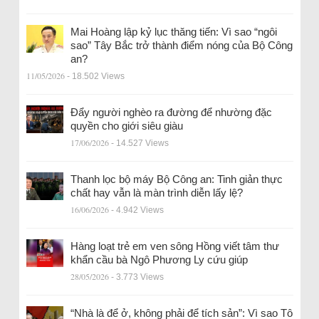
Mai Hoàng lập kỷ lục thăng tiến: Vì sao “ngôi
sao” Tây Bắc trở thành điểm nóng của Bộ Công
an?
11/05/2026
- 18.502 Views
Đẩy người nghèo ra đường để nhường đặc
quyền cho giới siêu giàu
17/06/2026
- 14.527 Views
Thanh lọc bộ máy Bộ Công an: Tinh giản thực
chất hay vẫn là màn trình diễn lấy lệ?
16/06/2026
- 4.942 Views
Hàng loạt trẻ em ven sông Hồng viết tâm thư
khẩn cầu bà Ngô Phương Ly cứu giúp
28/05/2026
- 3.773 Views
“Nhà là để ở, không phải để tích sản”: Vì sao Tô