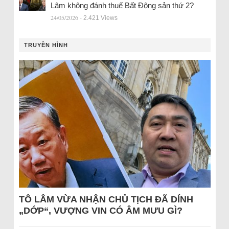
Lâm không đánh thuế Bất Động sản thứ 2?
24/05/2026
- 2.421 Views
TRUYỀN HÌNH
TÔ LÂM VỪA NHẬN CHỦ TỊCH ĐÃ DÍNH
„DỚP“, VƯỢNG VIN CÓ ÂM MƯU GÌ?