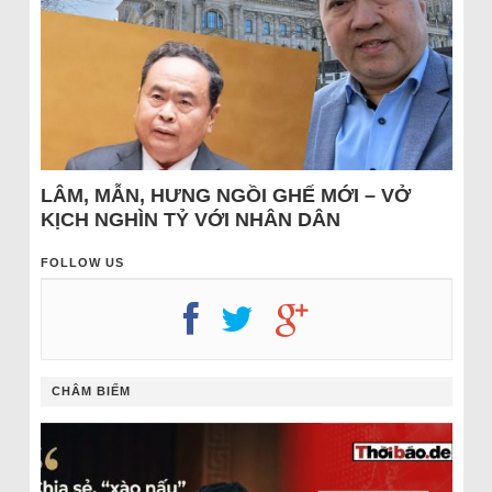
LÂM, MẪN, HƯNG NGỒI GHẾ MỚI – VỞ
KỊCH NGHÌN TỶ VỚI NHÂN DÂN
FOLLOW US
CHÂM BIẾM