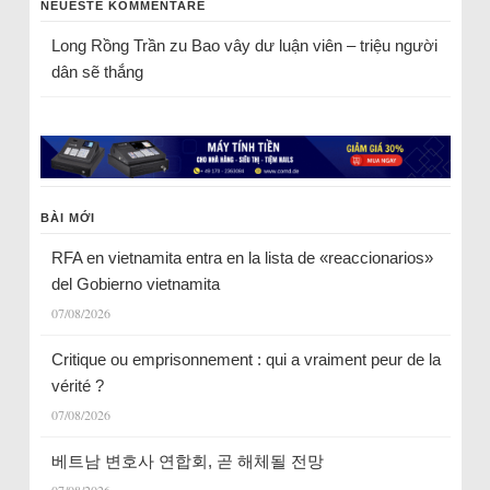
NEUESTE KOMMENTARE
Long Rồng Trần
zu
Bao vây dư luận viên – triệu người
dân sẽ thắng
BÀI MỚI
RFA en vietnamita entra en la lista de «reaccionarios»
del Gobierno vietnamita
07/08/2026
Critique ou emprisonnement : qui a vraiment peur de la
vérité ?
07/08/2026
베트남 변호사 연합회, 곧 해체될 전망