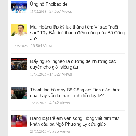
Ủng hộ Thoibao.de
15/02/2018
- 24.057 Views
Mai Hoàng lập kỷ lục thăng tiến: Vì sao “ngôi
sao” Tây Bắc trở thành điểm nóng của Bộ Công
an?
11/05/2026
- 18.504 Views
Đẩy người nghèo ra đường để nhường đặc
quyền cho giới siêu giàu
17/06/2026
- 14.527 Views
Thanh lọc bộ máy Bộ Công an: Tinh giản thực
chất hay vẫn là màn trình diễn lấy lệ?
16/06/2026
- 4.942 Views
Hàng loạt trẻ em ven sông Hồng viết tâm thư
khẩn cầu bà Ngô Phương Ly cứu giúp
28/05/2026
- 3.775 Views