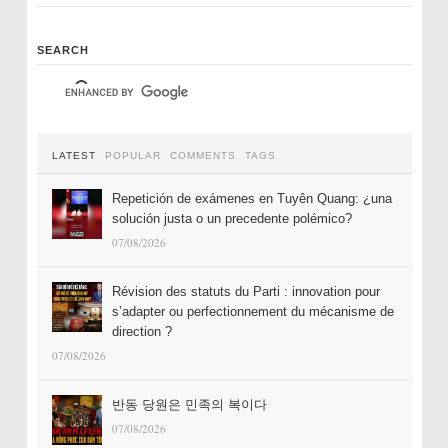
SEARCH
LATEST
POPULAR
COMMENTS
TAGS
Repetición de exámenes en Tuyên Quang: ¿una
solución justa o un precedente polémico?
07/08/2026
Révision des statuts du Parti : innovation pour
s’adapter ou perfectionnement du mécanisme de
direction ?
07/08/2026
반동 당원은 민족의 복이다
07/08/2026