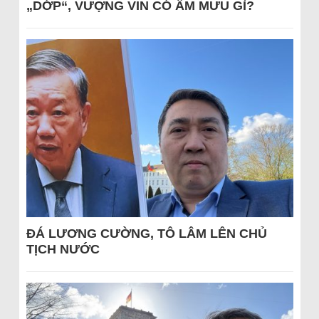
„DỚP“, VƯỢNG VIN CÓ ÂM MƯU GÌ?
ĐÁ LƯƠNG CƯỜNG, TÔ LÂM LÊN CHỦ
TỊCH NƯỚC