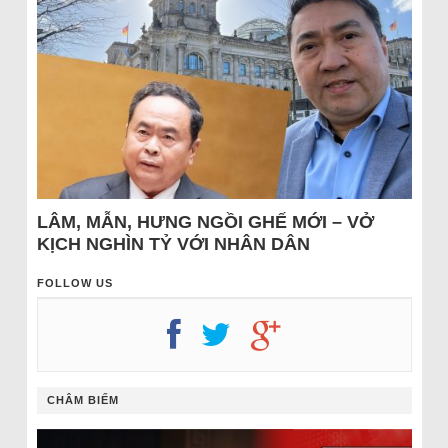
LÂM, MẪN, HƯNG NGỒI GHẾ MỚI – VỞ
KỊCH NGHÌN TỶ VỚI NHÂN DÂN
FOLLOW US
CHÂM BIẾM