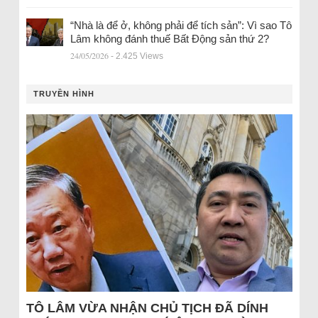
“Nhà là để ở, không phải để tích sản”: Vì sao Tô
Lâm không đánh thuế Bất Động sản thứ 2?
24/05/2026
- 2.425 Views
TRUYỀN HÌNH
TÔ LÂM VỪA NHẬN CHỦ TỊCH ĐÃ DÍNH